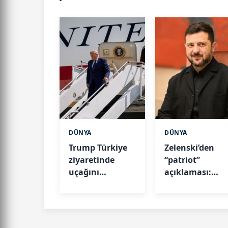
DÜNYA
DÜNYA
Trump Türkiye
Zelenski’den
ziyaretinde
“patriot”
uçağını
açıklaması:
değiştirmişti:
Füzeleri ABD
Nedeni ortaya
verecek
çıktı