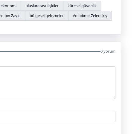
ekonomi
uluslararası ilişkiler
küresel güvenlik
 bin Zayid
bölgesel gelişmeler
Volodimir Zelenskiy
0 yorum