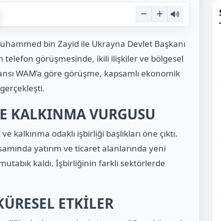
ı Muhammed bin Zayid ile Ukrayna Devlet Başkanı
telefon görüşmesinde, ikili ilişkiler ve bölgesel
 ajansı WAM’a göre görüşme, kapsamlı ekonomik
 gerçekleşti.
VE KALKINMA VURGUSU
kalkınma odaklı işbirliği başlıkları öne çıktı.
samında yatırım ve ticaret alanlarında yeni
tabık kaldı. İşbirliğinin farklı sektörlerde
KÜRESEL ETKİLER