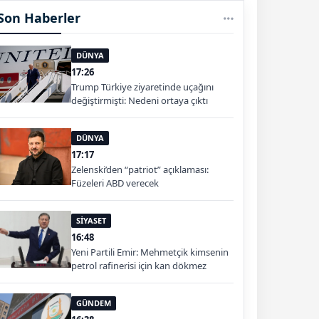
Son Haberler
DÜNYA
17:26
Trump Türkiye ziyaretinde uçağını
değiştirmişti: Nedeni ortaya çıktı
DÜNYA
17:17
Zelenski’den “patriot” açıklaması:
Füzeleri ABD verecek
SİYASET
16:48
Yeni Partili Emir: Mehmetçik kimsenin
petrol rafinerisi için kan dökmez
GÜNDEM