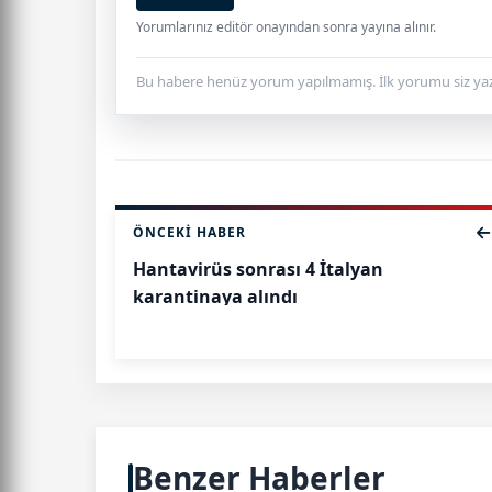
Yorumlarınız editör onayından sonra yayına alınır.
Bu habere henüz yorum yapılmamış. İlk yorumu siz yaz
ÖNCEKI HABER
Hantavirüs sonrası 4 İtalyan
karantinaya alındı
Benzer Haberler