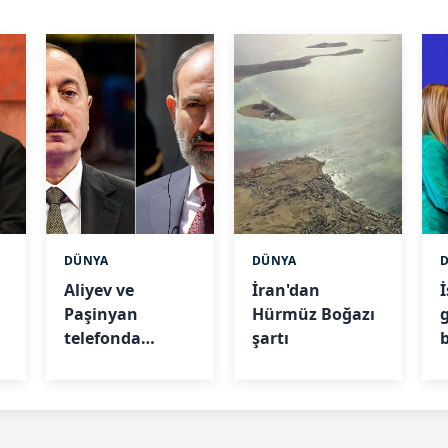
DÜNYA
DÜNYA
Aliyev ve
İran'dan
Paşinyan
Hürmüz Boğazı
telefonda
şartı
görüştü:
Zengezur Rotası
masada