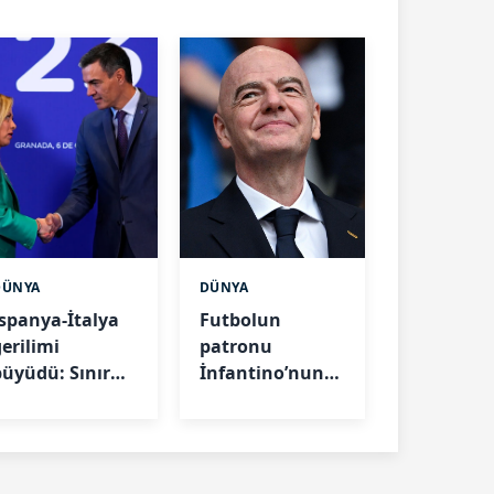
DÜNYA
DÜNYA
İspanya-İtalya
Futbolun
gerilimi
patronu
büyüdü: Sınır
İnfantino’nun
kontrolleri
yasak ilişkisi
devreye giriyor
ortaya çıktı