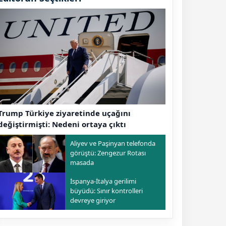
Trump Türkiye ziyaretinde uçağını
değiştirmişti: Nedeni ortaya çıktı
Aliyev ve Paşinyan telefonda
görüştü: Zengezur Rotası
masada
İspanya-İtalya gerilimi
büyüdü: Sınır kontrolleri
devreye giriyor