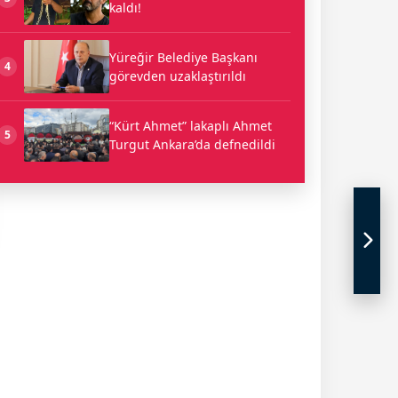
kaldı!
Yüreğir Belediye Başkanı
4
görevden uzaklaştırıldı
“Kürt Ahmet” lakaplı Ahmet
5
Turgut Ankara’da defnedildi