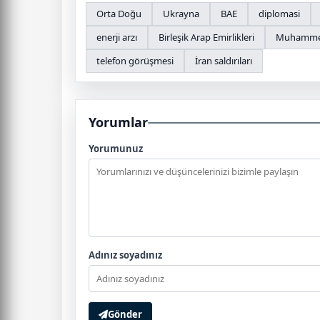
Orta Doğu
Ukrayna
BAE
diplomasi
enerji arzı
Birleşik Arap Emirlikleri
Muhammed
telefon görüşmesi
İran saldırıları
Yorumlar
Yorumunuz
Adınız soyadınız
Gönder