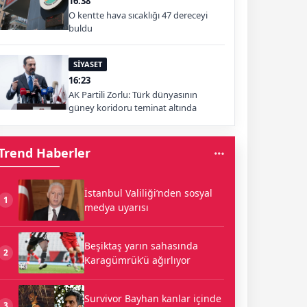
16:38
O kentte hava sıcaklığı 47 dereceyi
buldu
SİYASET
16:23
AK Partili Zorlu: Türk dünyasının
güney koridoru teminat altında
Trend Haberler
İstanbul Valiliği’nden sosyal
1
medya uyarısı
Beşiktaş yarın sahasında
2
Karagümrük’ü ağırlıyor
Survivor Bayhan kanlar içinde
3