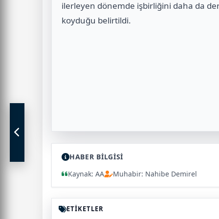
ilerleyen dönemde işbirliğini daha da d
koyduğu belirtildi.
HABER BİLGİSİ
Kaynak: AA
Muhabir: Nahibe Demirel
ETİKETLER