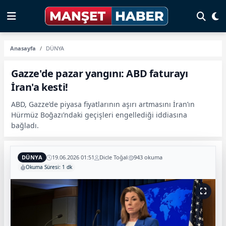
Anasayfa
DÜNYA
Gazze'de pazar yangını: ABD faturayı
İran'a kesti!
ABD, Gazze’de piyasa fiyatlarının aşırı artmasını İran’ın
Hürmüz Boğazı’ndaki geçişleri engellediği iddiasına
bağladı.
DÜNYA
19.06.2026 01:51
Dicle Toğal
943 okuma
Okuma Süresi: 1 dk