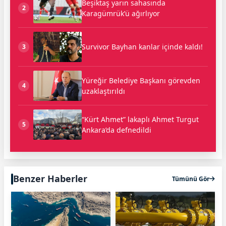
Beşiktaş yarın sahasında
2
Karagümrük’ü ağırlıyor
Survivor Bayhan kanlar içinde kaldı!
3
Yüreğir Belediye Başkanı görevden
4
uzaklaştırıldı
“Kürt Ahmet” lakaplı Ahmet Turgut
5
Ankara’da defnedildi
Benzer Haberler
Tümünü Gör