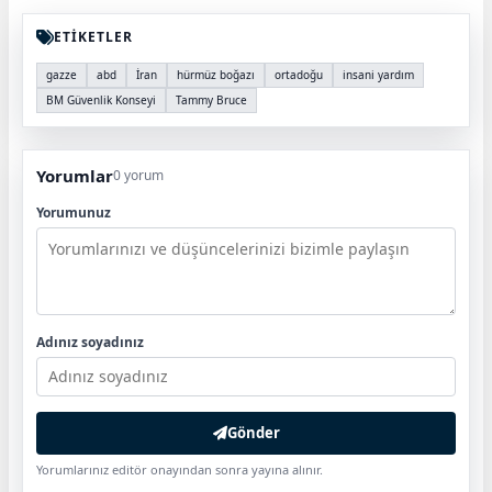
ETİKETLER
gazze
abd
İran
hürmüz boğazı
ortadoğu
insani yardım
BM Güvenlik Konseyi
Tammy Bruce
Yorumlar
0 yorum
Yorumunuz
Adınız soyadınız
Gönder
Yorumlarınız editör onayından sonra yayına alınır.