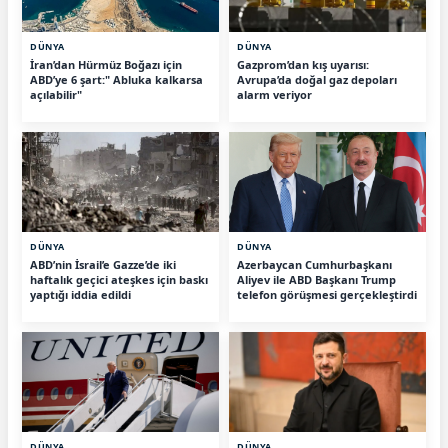
DÜNYA
DÜNYA
İran’dan Hürmüz Boğazı için
Gazprom’dan kış uyarısı:
ABD’ye 6 şart:" Abluka kalkarsa
Avrupa’da doğal gaz depoları
açılabilir"
alarm veriyor
DÜNYA
DÜNYA
ABD’nin İsrail’e Gazze’de iki
Azerbaycan Cumhurbaşkanı
haftalık geçici ateşkes için baskı
Aliyev ile ABD Başkanı Trump
yaptığı iddia edildi
telefon görüşmesi gerçekleştirdi
DÜNYA
DÜNYA