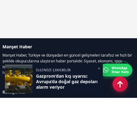
Manşet Haber
Manşet Haber, Türkiye ve dünyadan en güncel gelişmeleri tarafsız ve hızlı bir
şekilde okuyucularına ulaştıran haber portalıdır. Siyaset, ekonomi, spor,
teknoloji, kültür-sanat ve yaşam kategorilerinde doğru, güvenilir ve anlık
×
WhatsApp
İLGİNİZİ ÇEKEBİLİR
İhbar Hattı
haberler sunar.
Gazprom’dan kış uyarısı:
Avrupa’da doğal gaz depoları
alarm veriyor
Kategoriler
GÜNDEM
ÖZEL HABER
SİYASET
EKONOMİ
DÜNYA
SPOR
EĞİTİM
ENERJİ