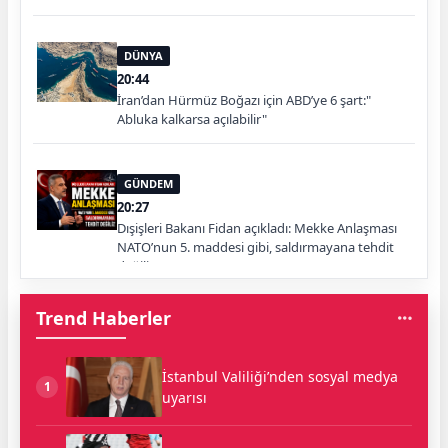
DÜNYA
20:44
İran’dan Hürmüz Boğazı için ABD’ye 6 şart:"
Abluka kalkarsa açılabilir"
GÜNDEM
20:27
Dışişleri Bakanı Fidan açıkladı: Mekke Anlaşması
NATO’nun 5. maddesi gibi, saldırmayana tehdit
değiliz
Trend Haberler
İstanbul Valiliği’nden sosyal medya
1
uyarısı