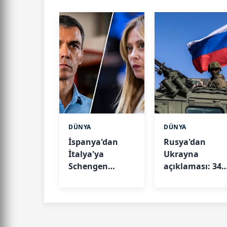
DÜNYA
DÜNYA
İspanya'dan
Rusya'dan
İtalya'ya
Ukrayna
Schengen
açıklaması: 34
misillemesi:
gemi vuruldu, 
Sınır kontrolleri
yer ele geçirildi
başladı