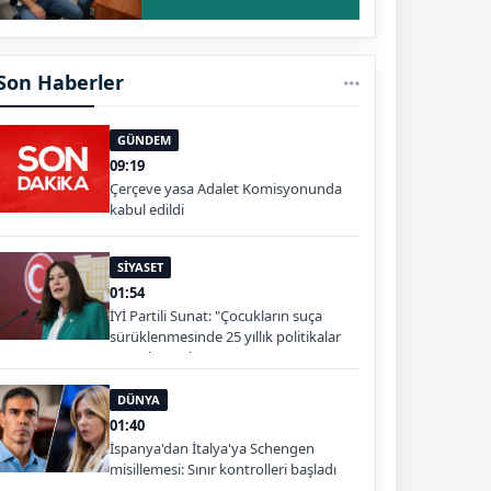
Son Haberler
GÜNDEM
09:19
Çerçeve yasa Adalet Komisyonunda
kabul edildi
SİYASET
01:54
İYİ Partili Sunat: "Çocukların suça
sürüklenmesinde 25 yıllık politikalar
sorgulanmalı"
DÜNYA
01:40
İspanya'dan İtalya'ya Schengen
misillemesi: Sınır kontrolleri başladı