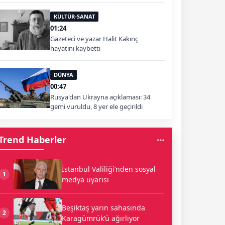
KÜLTÜR-SANAT
01:24
Gazeteci ve yazar Halit Kakınç
hayatını kaybetti
DÜNYA
00:47
Rusya'dan Ukrayna açıklaması: 34
gemi vuruldu, 8 yer ele geçirildi
Trend Haberler
İstanbul Valiliği’nden sosyal
1
medya uyarısı
Beşiktaş yarın sahasında
2
Karagümrük’ü ağırlıyor