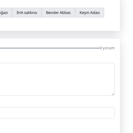
ğazı
İHA saldırısı
Bender Abbas
Keşm Adası
0 yorum