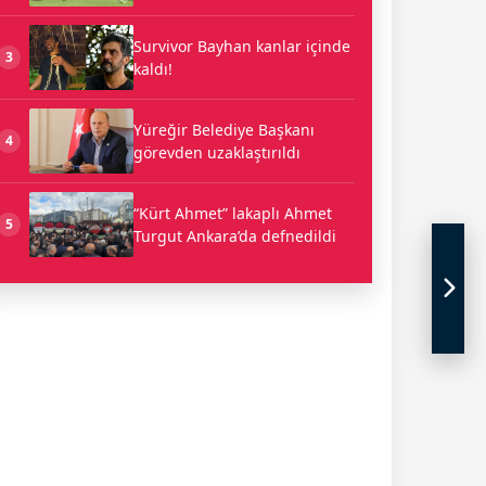
Survivor Bayhan kanlar içinde
3
kaldı!
Yüreğir Belediye Başkanı
4
görevden uzaklaştırıldı
“Kürt Ahmet” lakaplı Ahmet
5
Turgut Ankara’da defnedildi