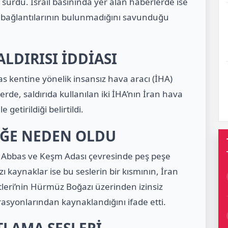
e sürdü. İsrail basınında yer alan haberlerde ise
rle bağlantılarının bulunmadığını savunduğu
LDIRISI İDDİASI
s kentine yönelik insansız hava aracı (İHA)
erde, saldırıda kullanılan iki İHA’nın İran hava
getirildiği belirtildi.
İĞE NEDEN OLDU
r Abbas ve Keşm Adası çevresinde peş peşe
ı kaynaklar ise bu seslerin bir kısmının, İran
leri’nin
Hürmüz Boğazı
üzerinden izinsiz
erasyonlarından kaynaklandığını ifade etti.