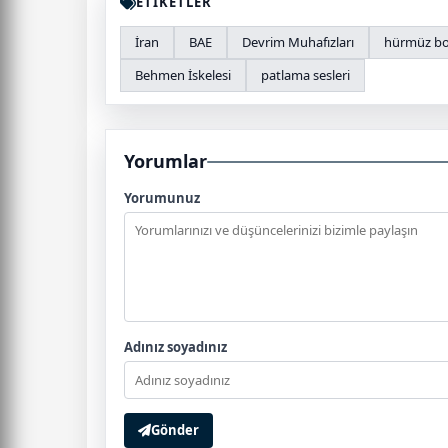
ETİKETLER
İran
BAE
Devrim Muhafızları
hürmüz bo
Behmen İskelesi
patlama sesleri
Yorumlar
Yorumunuz
Adınız soyadınız
Gönder