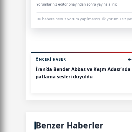
Yorumlarınız editör onayından sonra yayına alınır.
Bu habere henüz yorum yapılmamış. İlk yorumu siz yaz
ÖNCEKI HABER
İran’da Bender Abbas ve Keşm Adası’nda
patlama sesleri duyuldu
Benzer Haberler