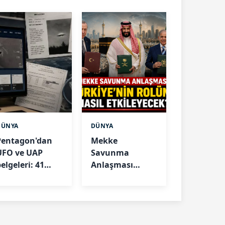
DÜNYA
DÜNYA
Pentagon'dan
Mekke
UFO ve UAP
Savunma
elgeleri: 41
Anlaşması
yeni dosya
Türkiye'nin
yayımlandı
rolünü nasıl
etkileyecek?