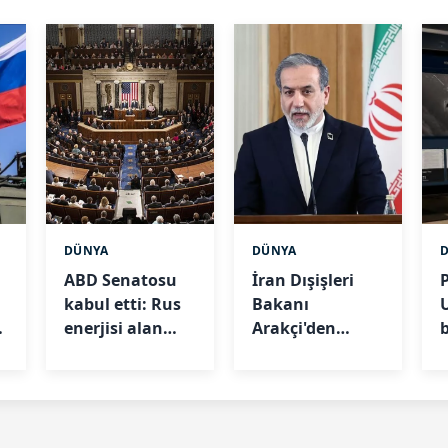
DÜNYA
DÜNYA
ABD Senatosu
İran Dışişleri
kabul etti: Rus
Bakanı
enerjisi alan
Arakçi'den
b
8
ülkelere yüzde
Müslüman
100 vergi
ülkelere
"bölgesel
dayanışma"