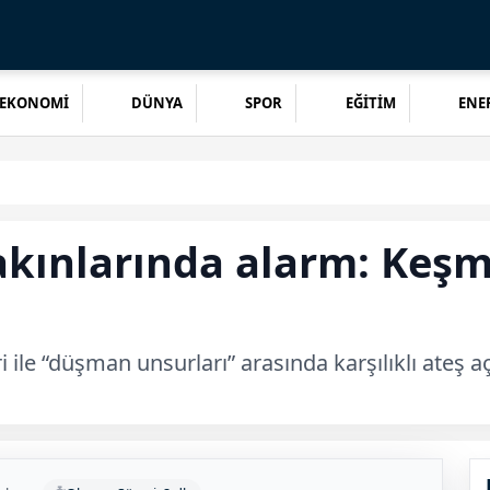
EKONOMİ
DÜNYA
SPOR
EĞİTİM
ENER
kınlarında alarm: Keşm
 ile “düşman unsurları” arasında karşılıklı ateş açı