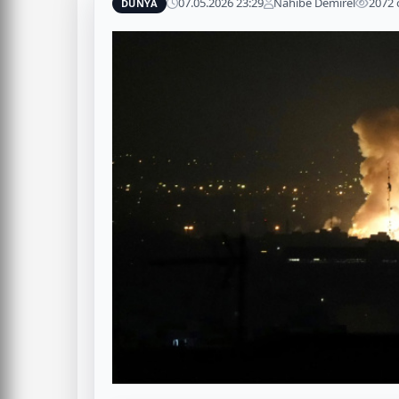
07.05.2026 23:29
Nahibe Demirel
2072
DÜNYA