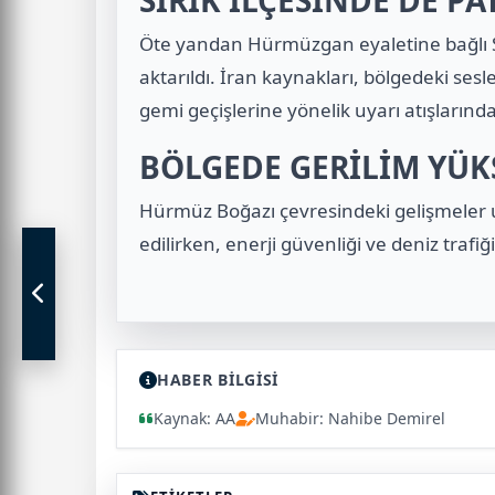
SİRİK İLÇESİNDE DE P
Öte yandan Hürmüzgan eyaletine bağlı Si
aktarıldı. İran kaynakları, bölgedeki ses
gemi geçişlerine yönelik uyarı atışlarında
BÖLGEDE GERİLİM YÜK
Hürmüz Boğazı çevresindeki gelişmeler 
edilirken, enerji güvenliği ve deniz trafiği
HABER BİLGİSİ
Kaynak: AA
Muhabir: Nahibe Demirel