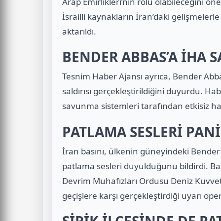
Arap Emirlikleri
’nin rolü olabileceğini ön
İsrailli kaynakların İran’daki gelişmele
aktarıldı.
BENDER ABBAS’A İHA SA
Tesnim Haber Ajansı ayrıca, Bender Abba
saldırısı gerçekleştirildiğini duyurdu. Hab
savunma sistemleri tarafından etkisiz hale 
PATLAMA SESLERİ PAN
İran basını, ülkenin güneyindeki Bende
patlama sesleri duyulduğunu bildirdi. Baz
Devrim Muhafızları Ordusu Deniz Kuvvet
geçişlere karşı gerçekleştirdiği uyarı op