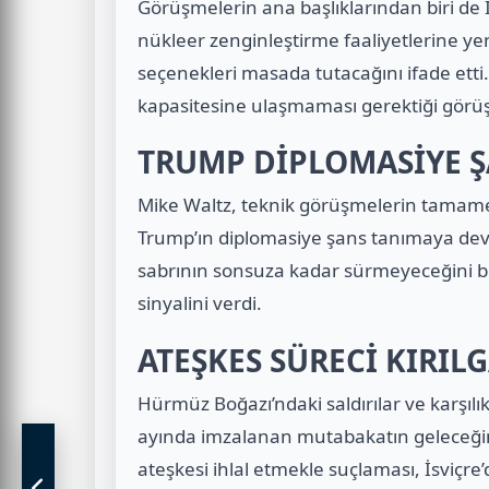
Görüşmelerin ana başlıklarından biri de İ
nükleer zenginleştirme faaliyetlerine y
seçenekleri masada tutacağını ifade etti
kapasitesine ulaşmaması gerektiği görü
TRUMP DİPLOMASİYE Ş
Mike Waltz, teknik görüşmelerin tama
Trump’ın diplomasiye şans tanımaya dev
sabrının sonsuza kadar sürmeyeceğini bel
sinyalini verdi.
ATEŞKES SÜRECİ KIRIL
Hürmüz Boğazı’ndaki saldırılar ve karşılı
ayında imzalanan mutabakatın geleceğini t
ateşkesi ihlal etmekle suçlaması, İsviçr