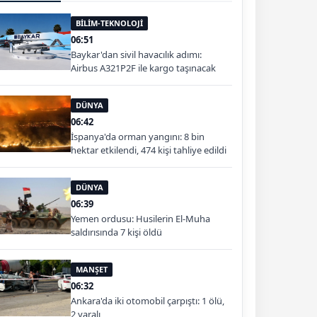
BİLİM-TEKNOLOJİ
06:51
Baykar'dan sivil havacılık adımı:
Airbus A321P2F ile kargo taşınacak
DÜNYA
06:42
İspanya'da orman yangını: 8 bin
hektar etkilendi, 474 kişi tahliye edildi
DÜNYA
06:39
Yemen ordusu: Husilerin El-Muha
saldırısında 7 kişi öldü
MANŞET
06:32
Ankara'da iki otomobil çarpıştı: 1 ölü,
2 yaralı