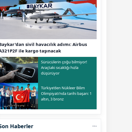
Baykar'dan sivil havacılık adımı: Airbus
A321P2F ile kargo taşınacak
Sürücülerin çoğu bilmiyor!
Araçtaki sıcaklığı hızla
düşürüyor
Türkiye’den Nükleer Bilim
Olimpiyatı’nda tarihi başarı: 1
altın, 3 bronz
Son Haberler