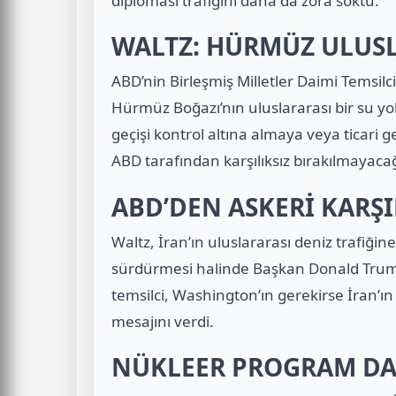
diplomasi trafiğini daha da zora soktu.
WALTZ: HÜRMÜZ ULUSL
ABD’nin Birleşmiş Milletler Daimi Temsilc
Hürmüz Boğazı’nın uluslararası bir su yol
geçişi kontrol altına almaya veya ticari g
ABD tarafından karşılıksız bırakılmayacağ
ABD’DEN ASKERİ KARŞI
Waltz, İran’ın uluslararası deniz trafiğine
sürdürmesi halinde Başkan Donald Trump’ı
temsilci, Washington’ın gerekirse İran’ı
mesajını verdi.
NÜKLEER PROGRAM D