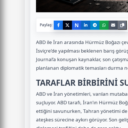
N
Paylaş:
ABD ile İran arasında Hürmüz Boğazı çevr
İsviçre’de yapılması beklenen barış görüşm
Journal’a konuşan kaynaklar, son çatışm
planlanan diplomatik temasları durma no
TARAFLAR BİRBİRİNİ 
ABD ve İran yönetimleri, varılan mutabakat
suçluyor. ABD tarafı, İran’ın Hürmüz Boğaz
ettiğini savunurken, Tahran yönetimi de
ateşkes sürecine aykırı görüyor. Son geli