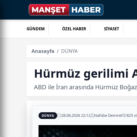
GÜNDEM
ÖZEL HABER
SİYASET
Anasayfa
DÜNYA
Hürmüz gerilimi A
ABD ile İran arasında Hürmüz Boğazı’
28.06.2026 22:12
Nahibe Demirel
825 
DÜNYA