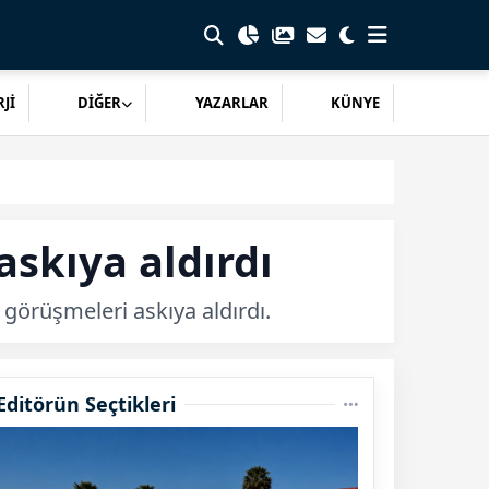
Jİ
DİĞER
YAZARLAR
KÜNYE
skıya aldırdı
görüşmeleri askıya aldırdı.
Editörün Seçtikleri