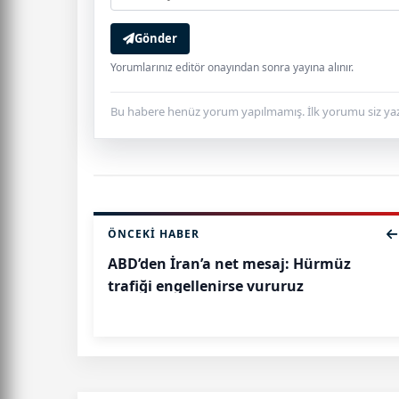
Gönder
Yorumlarınız editör onayından sonra yayına alınır.
Bu habere henüz yorum yapılmamış. İlk yorumu siz yaz
ÖNCEKI HABER
ABD’den İran’a net mesaj: Hürmüz
trafiği engellenirse vururuz