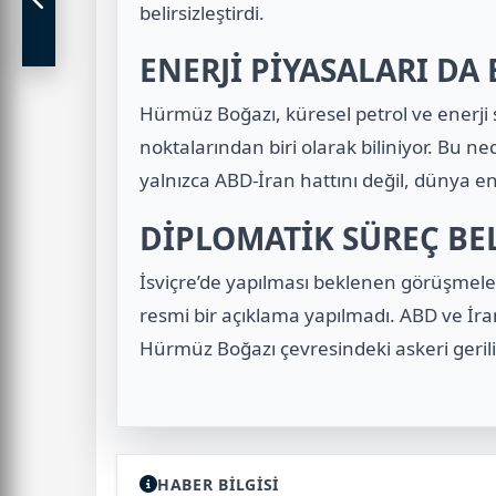
belirsizleştirdi.
ENERJİ PİYASALARI DA
Hürmüz Boğazı, küresel petrol ve enerji 
noktalarından biri olarak biliniyor. Bu n
yalnızca ABD-İran hattını değil, dünya ene
DİPLOMATİK SÜREÇ BEL
İsviçre’de yapılması beklenen görüşmele
resmi bir açıklama yapılmadı. ABD ve İra
Hürmüz Boğazı çevresindeki askeri gerili
HABER BİLGİSİ