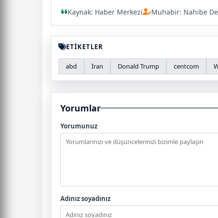
Kaynak: Haber Merkezi
Muhabir: Nahibe De
ETİKETLER
abd
İran
Donald Trump
centcom
W
Yorumlar
Yorumunuz
Adınız soyadınız