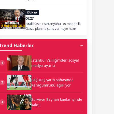
DÜNYA
06:27
İsrail basını: Netanyahu, 15 maddelik
Gazze planına şans vermeye hazır
Trend Haberler
İstanbul Valiliği’nden sosyal
1
medya uyarısı
Beşiktaş yarın sahasında
2
Karagümrük’ü ağırlıyor
Survivor Bayhan kanlar içinde
3
kaldı!