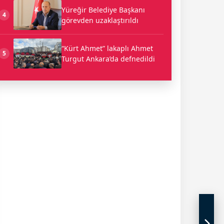
Yüreğir Belediye Başkanı
4
görevden uzaklaştırıldı
“Kürt Ahmet” lakaplı Ahmet
5
Turgut Ankara’da defnedildi