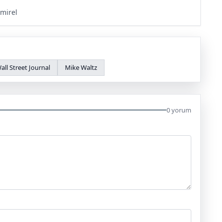
mirel
all Street Journal
Mike Waltz
0 yorum