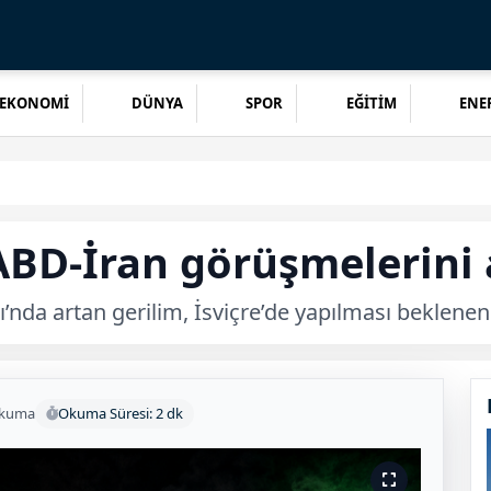
EKONOMİ
DÜNYA
SPOR
EĞİTİM
ENER
BD-İran görüşmelerini a
nda artan gerilim, İsviçre’de yapılması beklenen 
okuma
Okuma Süresi: 2 dk