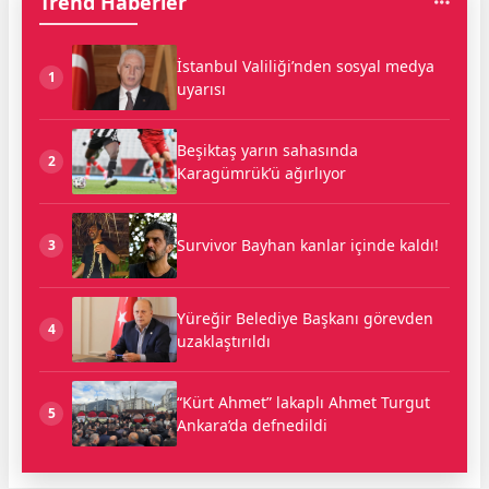
Trend Haberler
İstanbul Valiliği’nden sosyal medya
1
uyarısı
Beşiktaş yarın sahasında
2
Karagümrük’ü ağırlıyor
Survivor Bayhan kanlar içinde kaldı!
3
Yüreğir Belediye Başkanı görevden
4
uzaklaştırıldı
“Kürt Ahmet” lakaplı Ahmet Turgut
5
Ankara’da defnedildi