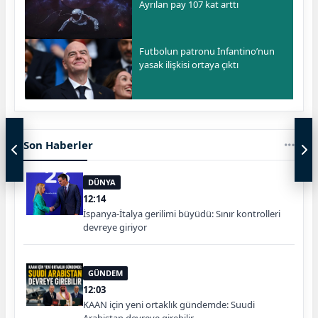
Ayrılan pay 107 kat arttı
Futbolun patronu İnfantino’nun
yasak ilişkisi ortaya çıktı
Son Haberler
DÜNYA
12:14
İspanya-İtalya gerilimi büyüdü: Sınır kontrolleri
devreye giriyor
GÜNDEM
12:03
KAAN için yeni ortaklık gündemde: Suudi
Arabistan devreye girebilir