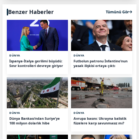
Benzer Haberler
Tümünü Gör
DÜNYA
DÜNYA
İspanya-İtalya gerilimi büyüdü:
Futbolun patronu İnfantino’nun
Sınır kontrolleri devreye giriyor
yasak ilişkisi ortaya çıktı
DÜNYA
DÜNYA
Dünya Bankası’ndan Suriye’ye
Avrupa basını: Ukrayna balistik
100 milyon dolarlık hibe
füzelere karşı savunmasız mı?