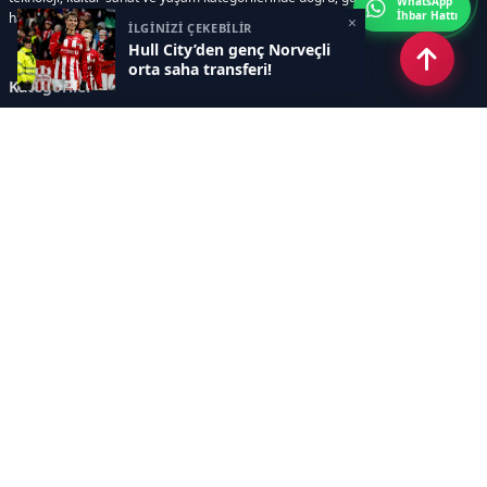
WhatsApp
İhbar Hattı
haberler sunar.
×
İLGİNİZİ ÇEKEBİLİR
Hull City’den genç Norveçli
orta saha transferi!
Kategoriler
GÜNDEM
ÖZEL HABER
SİYASET
EKONOMİ
DÜNYA
SPOR
EĞİTİM
ENERJİ
DİĞER
MANŞET
SAĞLIK
MAGAZİN
BİLİM-TEKNOLOJİ
KÜLTÜR-SANAT
SEKTÖREL SİTELERİMİZ
YAZARLAR
KÜNYE
Sayfalar