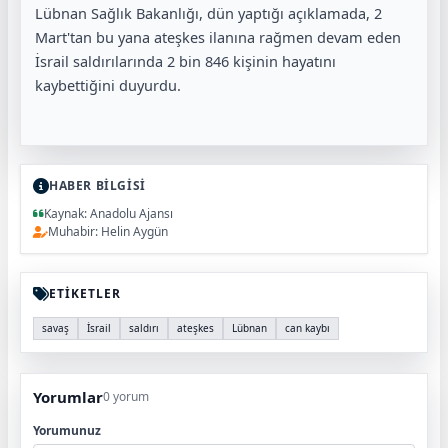
Lübnan Sağlık Bakanlığı, dün yaptığı açıklamada, 2
Mart'tan bu yana ateşkes ilanına rağmen devam eden
İsrail saldırılarında 2 bin 846 kişinin hayatını
kaybettiğini duyurdu.
HABER BİLGİSİ
Kaynak: Anadolu Ajansı
Muhabir: Helin Aygün
ETİKETLER
savaş
İsrail
saldırı
ateşkes
Lübnan
can kaybı
Yorumlar
0 yorum
Yorumunuz