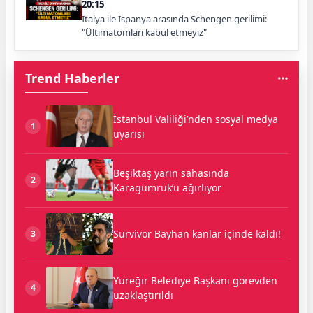
20:15
İtalya ile İspanya arasında Schengen gerilimi:
"Ültimatomları kabul etmeyiz"
Trend Haberler
İstanbul Valiliği’nden sosyal medya
1
uyarısı
Beşiktaş yarın sahasında
2
Karagümrük’ü ağırlıyor
Survivor Bayhan kanlar içinde kaldı!
3
Yüreğir Belediye Başkanı görevden
4
uzaklaştırıldı