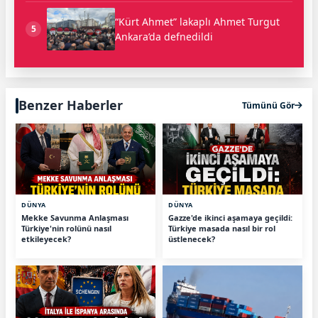
“Kürt Ahmet” lakaplı Ahmet Turgut
5
Ankara’da defnedildi
Benzer Haberler
Tümünü Gör
DÜNYA
DÜNYA
Mekke Savunma Anlaşması
Gazze'de ikinci aşamaya geçildi:
Türkiye'nin rolünü nasıl
Türkiye masada nasıl bir rol
etkileyecek?
üstlenecek?