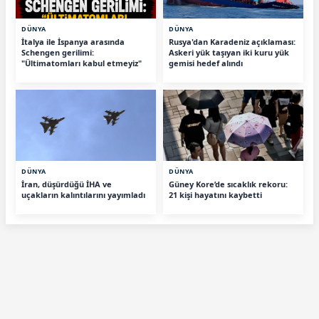
DÜNYA
DÜNYA
İtalya ile İspanya arasında
Rusya'dan Karadeniz açıklaması:
Schengen gerilimi:
Askeri yük taşıyan iki kuru yük
"Ültimatomları kabul etmeyiz"
gemisi hedef alındı
DÜNYA
DÜNYA
İran, düşürdüğü İHA ve
Güney Kore’de sıcaklık rekoru:
uçakların kalıntılarını yayımladı
21 kişi hayatını kaybetti