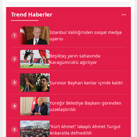
Trend Haberler
İstanbul Valiliği’nden sosyal medya
1
uyarısı
Beşiktaş yarın sahasında
2
Karagümrük’ü ağırlıyor
Survivor Bayhan kanlar içinde kaldı!
3
Yüreğir Belediye Başkanı görevden
4
uzaklaştırıldı
“Kürt Ahmet” lakaplı Ahmet Turgut
5
Ankara’da defnedildi