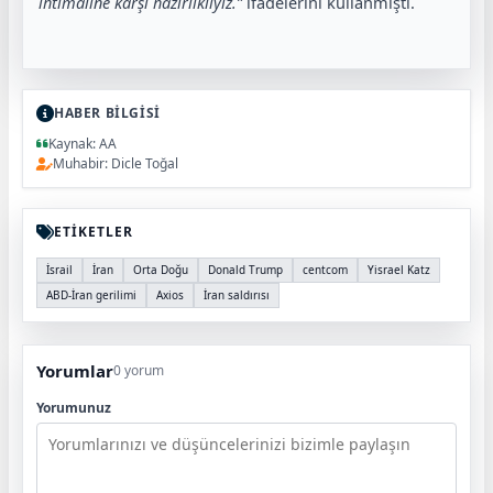
ihtimaline karşı hazırlıklıyız.”
ifadelerini kullanmıştı.
HABER BİLGİSİ
Kaynak: AA
Muhabir: Dicle Toğal
ETİKETLER
İsrail
İran
Orta Doğu
Donald Trump
centcom
Yisrael Katz
ABD-İran gerilimi
Axios
İran saldırısı
Yorumlar
0 yorum
Yorumunuz