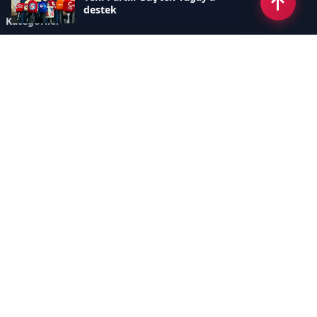
destek
Kategoriler
GÜNDEM
ÖZEL HABER
SİYASET
EKONOMİ
DÜNYA
SPOR
EĞİTİM
ENERJİ
DİĞER
MANŞET
SAĞLIK
MAGAZİN
BİLİM-TEKNOLOJİ
KÜLTÜR-SANAT
SEKTÖREL SİTELERİMİZ
YAZARLAR
KÜNYE
Sayfalar
AÇIK RIZA METNİ
ÇEREZ POLİTİKASI
AYDINLATMA METNİ
VERİ İHLALİ PROSEDÜRÜ