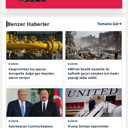
Benzer Haberler
Tümünü Gör
DÜNYA
DÜNYA
Gazprom’dan kış uyarısı:
ABD’nin İsrail’e Gazze’de iki
Avrupa’da doğal gaz depoları
haftalık geçici ateşkes için baskı
alarm veriyor
yaptığı iddia edildi
DÜNYA
DÜNYA
Azerbaycan Cumhurbaşkanı
Trump Türkiye ziyaretinde