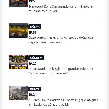
19:56
Etimesgut Kent Ormanı’nda yangın: Ekiplerin
müdahalesi sürüyor
DÜNYA
19:38
Gazprom’dan kış uyarısı: Avrupa’da doğal gaz
depoları alarm veriyor
GÜNDEM
19:29
Doruk Madencilik işçileri 13 gündür eylemde:
“Mücadelemiz bitmeyecek”
DÜNYA
19:24
ABD’nin İsrail’e Gazze’de iki haftalık geçici ateşkes
için baskı yaptığı iddia edildi