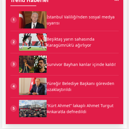
Trend Haberler
İstanbul Valiliği’nden sosyal medya
1
uyarısı
Beşiktaş yarın sahasında
2
Karagümrük’ü ağırlıyor
Survivor Bayhan kanlar içinde kaldı!
3
Yüreğir Belediye Başkanı görevden
4
uzaklaştırıldı
“Kürt Ahmet” lakaplı Ahmet Turgut
5
Ankara’da defnedildi