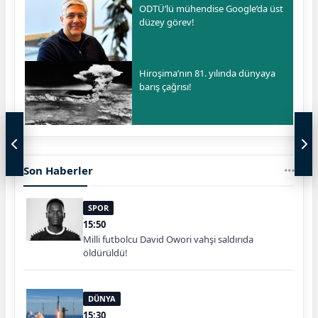
ODTÜ’lü mühendise Google’da üst
düzey görev!
Hiroşima’nın 81. yılında dünyaya
barış çağrısı!
Son Haberler
SPOR
15:50
Milli futbolcu David Owori vahşi saldırıda
öldürüldü!
DÜNYA
15:30