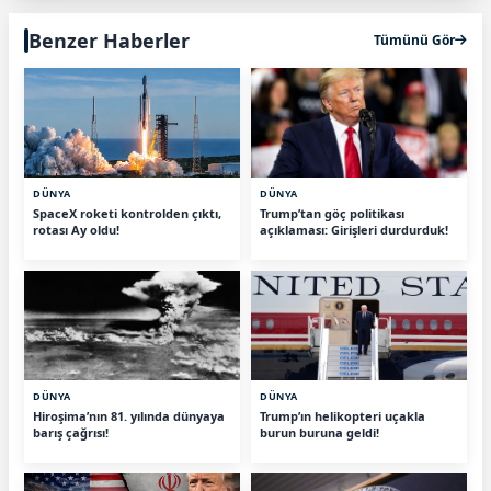
Benzer Haberler
Tümünü Gör
DÜNYA
DÜNYA
SpaceX roketi kontrolden çıktı,
Trump’tan göç politikası
rotası Ay oldu!
açıklaması: Girişleri durdurduk!
DÜNYA
DÜNYA
Hiroşima’nın 81. yılında dünyaya
Trump’ın helikopteri uçakla
barış çağrısı!
burun buruna geldi!