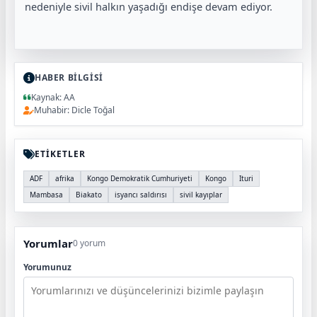
nedeniyle sivil halkın yaşadığı endişe devam ediyor.
HABER BİLGİSİ
Kaynak: AA
Muhabir: Dicle Toğal
ETİKETLER
ADF
afrika
Kongo Demokratik Cumhuriyeti
Kongo
Ituri
Mambasa
Biakato
isyancı saldırısı
sivil kayıplar
Yorumlar
0 yorum
Yorumunuz