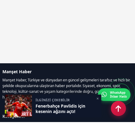
Manşet Haber
Manşet Haber, Türkiye ve dünyadan en güncel gelişmeleri tarafsız ve hızlı bir
şekilde okuyucularına ulaştıran haber portalıdır. Siyaset, ekonomi, spor,
teknoloji, kültür-sanat ve yaşam kategorilerinde doğru, güvenilir ve anlık
WhatsApp
İhbar Hattı
haberler sunar.
×
İLGİNİZİ ÇEKEBİLİR
Fenerbahçe Pavlidis için
kesenin ağzını açtı!
Kategoriler
GÜNDEM
ÖZEL HABER