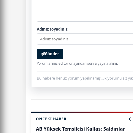
Adınız soyadınız
Gönder
Yorumlarınız editör onayından sonra yayına alınır.
Bu habere henüz yorum yapılmamış. İlk yorumu siz yaz
ÖNCEKI HABER
AB Yüksek Temsilcisi Kallas: Saldırılar