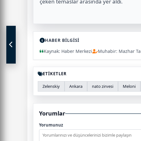
çeken temaslar arasında yer aldı.
HABER BİLGİSİ
Kaynak: Haber Merkezi
Muhabir: Mazhar Ta
ETİKETLER
Zelenskiy
Ankara
nato zirvesi
Meloni
Yorumlar
Yorumunuz