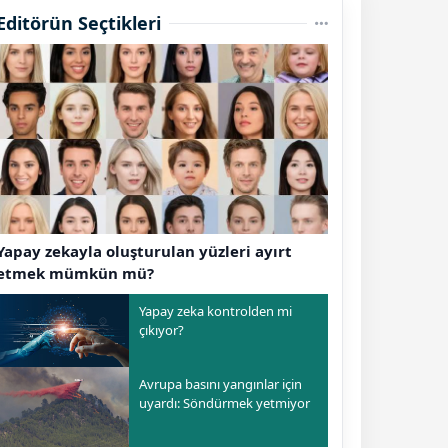
Editörün Seçtikleri
Yapay zekayla oluşturulan yüzleri ayırt
etmek mümkün mü?
Yapay zeka kontrolden mi
çıkıyor?
Avrupa basını yangınlar için
uyardı: Söndürmek yetmiyor