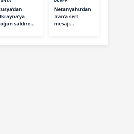
DÜNYA
DÜNYA
Rusya’dan
Netanyahu’dan
Ukrayna’ya
İran’a sert
yoğun saldırı:
mesaj:
Çok sayıda can
"Gerekirse tek
kaybı var
başımıza
saldırabiliriz"