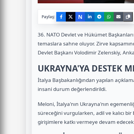
N
Paylaş:
36. NATO Devlet ve Hükümet Başkanları Zir
temaslara sahne oluyor. Zirve kapsamınd
Devlet Başkanı Volodimir Zelenskiy, Ankar
UKRAYNA'YA DESTEK M
İtalya Başbakanlığından yapılan açıkla
insani durum değerlendirildi.
Meloni, İtalya'nın Ukrayna'nın egemenli
süreceğini vurgularken, adil ve kalıcı bi
girişimlere katkı vermeye devam edecekle