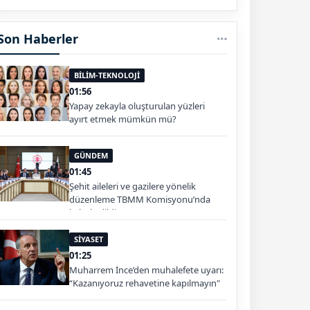
Son Haberler
BİLİM-TEKNOLOJİ
01:56
Yapay zekayla oluşturulan yüzleri
ayırt etmek mümkün mü?
GÜNDEM
01:45
Şehit aileleri ve gazilere yönelik
düzenleme TBMM Komisyonu’nda
kabul edildi
SİYASET
01:25
Muharrem İnce’den muhalefete uyarı:
“Kazanıyoruz rehavetine kapılmayın"