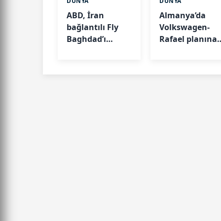
DÜNYA
DÜNYA
ABD, İran
Almanya’da
bağlantılı Fly
Volkswagen-
Baghdad’ı
Rafael planına
yaptırım
itiraz:
listesinden
“Savaşlara
çıkardı
ortak olmak
istemiyoruz”