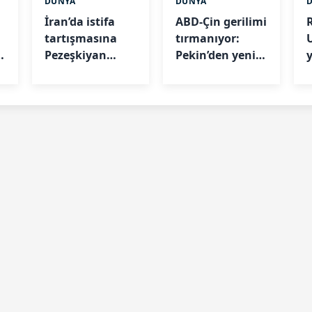
DÜNYA
DÜNYA
İran’da istifa
ABD-Çin gerilimi
tartışmasına
tırmanıyor:
Pezeşkiyan
Pekin’den yeni
noktayı koydu:
yaptırım adımı
“Mücadele
edeceğim”