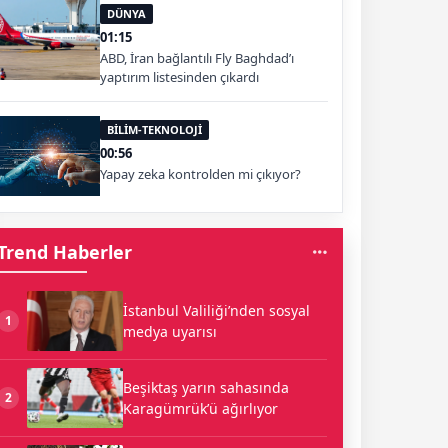
DÜNYA
01:15
ABD, İran bağlantılı Fly Baghdad’ı
yaptırım listesinden çıkardı
BİLİM-TEKNOLOJİ
00:56
Yapay zeka kontrolden mi çıkıyor?
Trend Haberler
İstanbul Valiliği’nden sosyal
1
medya uyarısı
Beşiktaş yarın sahasında
2
Karagümrük’ü ağırlıyor