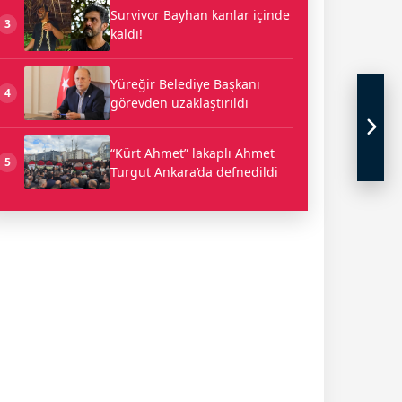
Survivor Bayhan kanlar içinde
3
kaldı!
Yüreğir Belediye Başkanı
4
görevden uzaklaştırıldı
“Kürt Ahmet” lakaplı Ahmet
5
Turgut Ankara’da defnedildi