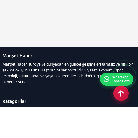
Manşet Haber
Manşet Haber, Türkiye ve dünyadan en güncel gelişmeleri tarafsız ve hızlı bir
şekilde okuyucularına ulaştıran haber portalıdır. Siyaset, ekonomi, spor,
teknoloji, kültür-sanat ve yaşam kategorilerinde doğru, güvenilir ve anlık
WhatsApp
İhbar Hattı
haberler sunar.
Kategoriler
GÜNDEM
ÖZEL HABER
SİYASET
EKONOMİ
DÜNYA
SPOR