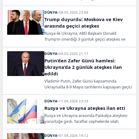
anlaşmanın imzası için yapılabileceğini söyledi.
DÜNYA
•
08.05.2026 23:08
Trump duyurdu: Moskova ve Kiev
arasında geçici ateşkes
Rusya ile Ukrayna, ABD Başkanı Donald
Trump’ın önerdiği 3 günlük geçici ateşkes ve
karşılıklı 1000 esir asker değişimi planını kabul
etti. Ateşkesin 9-11 Mayıs tarihleri arasında
DÜNYA
•
04.05.2026 21:17
uygulanacağı açıklandı.
Putin’den Zafer Günü hamlesi:
Ukrayna’da 2 günlük ateşkes ilan
edildi
Vladimir Putin, Zafer Günü kapsamında
Ukrayna’da 8-9 Mayıs tarihlerini kapsayan geçici
ateşkes ilan etti. Rusya, ateşkese uyulmaması
halinde sert karşılık verileceğini açıkladı.
DÜNYA
•
11.04.2026 23:29
Rusya ve Ukrayna ateşkes ilan etti
Rusya ve Ukrayna arasında Paskalya ateşkesi
yürürlüğe girdi. Taraflar cephelerde silah
bıraktı, gözler sürecin kalıcı barışa dönüşüp
dönüşmeyeceğinde.
DÜNYA
•
01.04.2026 19:12