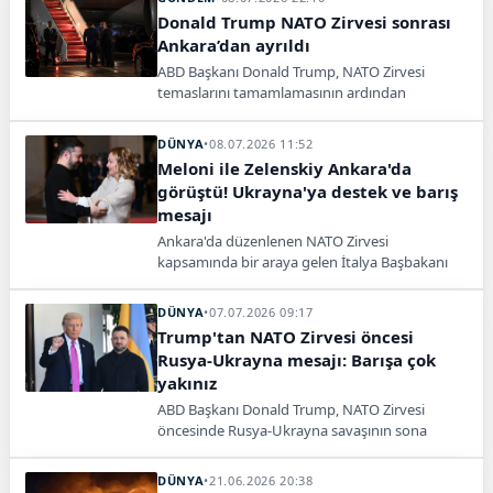
Donald Trump NATO Zirvesi sonrası
Ankara’dan ayrıldı
ABD Başkanı Donald Trump, NATO Zirvesi
temaslarını tamamlamasının ardından
Ankara’dan ayrılarak ülkesine hareket etti.
DÜNYA
•
08.07.2026 11:52
Meloni ile Zelenskiy Ankara'da
görüştü! Ukrayna'ya destek ve barış
mesajı
Ankara'da düzenlenen NATO Zirvesi
kapsamında bir araya gelen İtalya Başbakanı
Giorgia Meloni ile Ukrayna Devlet Başkanı
Volodimir Zelenskiy, Ukrayna'ya desteğin
DÜNYA
•
07.07.2026 09:17
sürdürülmesi ve kalıcı barışın sağlanmasına
Trump'tan NATO Zirvesi öncesi
yönelik kararlılık mesajı verdi.
Rusya-Ukrayna mesajı: Barışa çok
yakınız
ABD Başkanı Donald Trump, NATO Zirvesi
öncesinde Rusya-Ukrayna savaşının sona
ermesine yakın olduklarını söyledi. Trump,
tarafların anlaşmaya istekli olduğunu
DÜNYA
•
21.06.2026 20:38