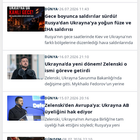
desteğinin azaldığını ve cephedeki son durumu
değerlendirdi.
DÜNYA
•
26.07.2026 11:43
Gece boyunca saldırılar sürdü!
Rusya'dan Ukrayna'ya yoğun füze ve
İHA saldırısı
Rusya'nın gece saatlerinde Kiev ve Ukrayna'nın
farklı bölgelerine düzenlediği hava saldırılarında
3 kişi hayatını kaybetti, 15 kişi yaralandı.
Ukrayna Devlet Başkanı Volodimir Zelenskiy,
DÜNYA
•
16.07.2026 21:10
saldırılarda 8 füze ve 136 SİHA kullanıldığını
Ukrayna’da yeni dönem! Zelenski o
açıkladı.
ismi göreve getirdi
Zelenski, Ukrayna Savunma Bakanlığı’nda
değişime gitti. Mykhailo Fedorov’un yerine
Yevgeni Khmara geçici olarak görevlendirildi.
DÜNYA
•
15.07.2026 20:16
Zelenski’den Avrupa’ya: Ukrayna AB
üyeliğini hak ediyor
Zelenski, Ukrayna’nın Avrupa Birliği’ne tam
üyeliği hak ettiğini söyledi; Rusya’ya yeni
yaptırım çağrısı yaparken başbakan adayını da
açıkladı.
GÜNDEM
•
08.07.2026 22:10