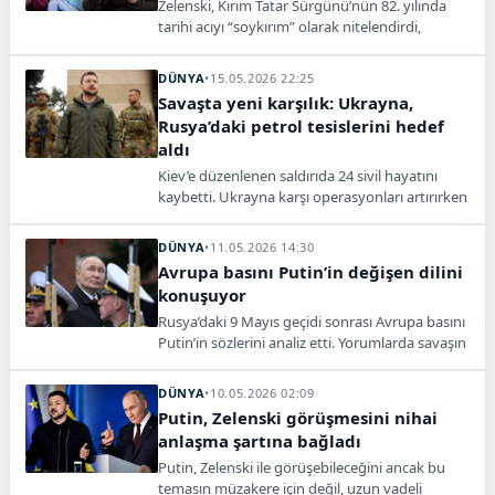
Zelenski, Kırım Tatar Sürgünü’nün 82. yılında
tarihi acıyı “soykırım” olarak nitelendirdi,
Rusya’nın Kırım politikasına sert tepki gösterdi.
DÜNYA
•
15.05.2026 22:25
Savaşta yeni karşılık: Ukrayna,
Rusya’daki petrol tesislerini hedef
aldı
Kiev’e düzenlenen saldırıda 24 sivil hayatını
kaybetti. Ukrayna karşı operasyonları artırırken
Trump barış sürecine dair endişelerini dile
getirdi.
DÜNYA
•
11.05.2026 14:30
Avrupa basını Putin’in değişen dilini
konuşuyor
Rusya’daki 9 Mayıs geçidi sonrası Avrupa basını
Putin’in sözlerini analiz etti. Yorumlarda savaşın
seyri, Kremlin’in zayıflığı ve olası diplomasi
sinyalleri öne çıktı.
DÜNYA
•
10.05.2026 02:09
Putin, Zelenski görüşmesini nihai
anlaşma şartına bağladı
Putin, Zelenski ile görüşebileceğini ancak bu
temasın müzakere için değil, uzun vadeli