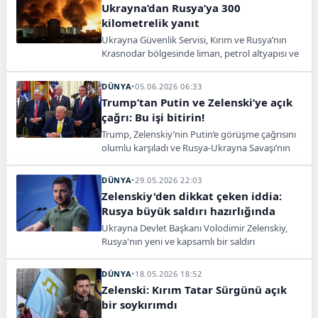
savunurken, Ukrayna Devlet Başkanı Volodimir
Ukrayna’dan Rusya’ya 300
Zelenskiy ise NATO'dan daha güçlü askeri
kilometrelik yanıt
destek istedi.
Ukrayna Güvenlik Servisi, Kırım ve Rusya’nın
Krasnodar bölgesinde liman, petrol altyapısı ve
hava savunma sistemlerine saldırılar
düzenlendiğini açıkladı.
DÜNYA
•
05.06.2026 06:33
Trump’tan Putin ve Zelenski’ye açık
çağrı: Bu işi bitirin!
Trump, Zelenskiy’nin Putin’e görüşme çağrısını
olumlu karşıladı ve Rusya-Ukrayna Savaşı’nın
bitmesi için taraflara taviz çağrısı yaptı.
DÜNYA
•
29.05.2026 22:03
Zelenskiy'den dikkat çeken iddia:
Rusya büyük saldırı hazırlığında
Ukrayna Devlet Başkanı Volodimir Zelenskiy,
Rusya'nın yeni ve kapsamlı bir saldırı
hazırlığında olduğunu öne sürdü. Kiev
yönetimi, saldırının saatler içinde
DÜNYA
•
18.05.2026 18:52
başlayabileceğini savunuyor.
Zelenski: Kırım Tatar Sürgünü açık
bir soykırımdı