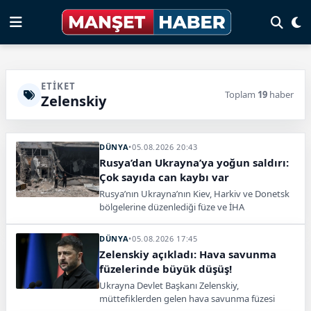
ETIKET
Toplam
19
haber
Zelenskiy
DÜNYA
•
05.08.2026 20:43
Rusya’dan Ukrayna’ya yoğun saldırı:
Çok sayıda can kaybı var
Rusya’nın Ukrayna’nın Kiev, Harkiv ve Donetsk
bölgelerine düzenlediği füze ve İHA
saldırılarında en az 21 kişi hayatını kaybetti.
DÜNYA
•
05.08.2026 17:45
Zelenskiy açıkladı: Hava savunma
füzelerinde büyük düşüş!
Ukrayna Devlet Başkanı Zelenskiy,
müttefiklerden gelen hava savunma füzesi