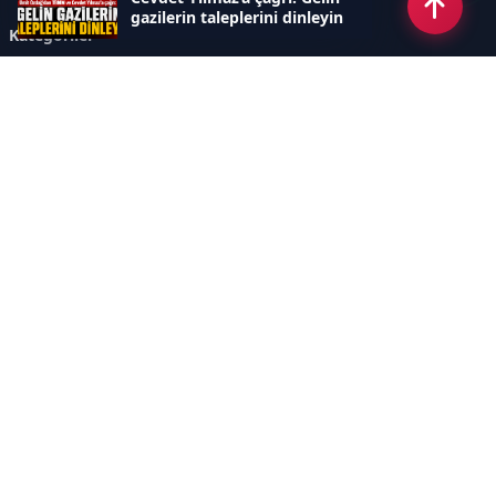
gazilerin taleplerini dinleyin
Kategoriler
GÜNDEM
ÖZEL HABER
SİYASET
EKONOMİ
DÜNYA
SPOR
EĞİTİM
ENERJİ
DİĞER
MANŞET
SAĞLIK
MAGAZİN
BİLİM-TEKNOLOJİ
KÜLTÜR-SANAT
SEKTÖREL SİTELERİMİZ
YAZARLAR
KÜNYE
Sayfalar
AÇIK RIZA METNİ
ÇEREZ POLİTİKASI
AYDINLATMA METNİ
VERİ İHLALİ PROSEDÜRÜ