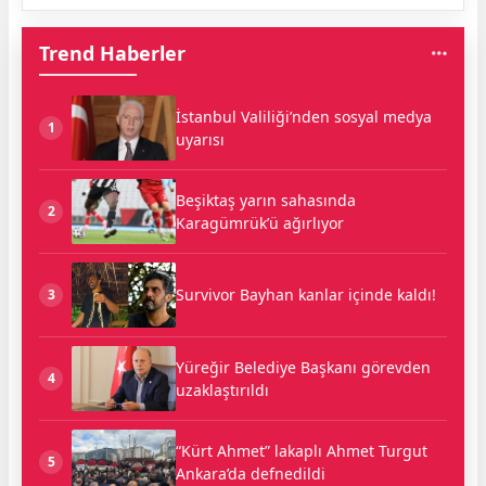
Trend Haberler
İstanbul Valiliği’nden sosyal medya
1
uyarısı
Beşiktaş yarın sahasında
2
Karagümrük’ü ağırlıyor
Survivor Bayhan kanlar içinde kaldı!
3
Yüreğir Belediye Başkanı görevden
4
uzaklaştırıldı
“Kürt Ahmet” lakaplı Ahmet Turgut
5
Ankara’da defnedildi