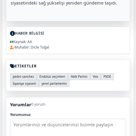
siyasetindeki sağ yükselişi yeniden gündeme taşıdı.
HABER BİLGİSİ
Kaynak: AA
Muhabir: Dicle Toğal
ETİKETLER
pedro sanchez
Endülüs seçimleri
Halk Partisi
Vox
PSOE
İspanya siyaseti
yerel parlamento
Yorumlar
0 yorum
Yorumunuz