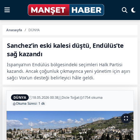
Anasayfa
DÜNYA
Sanchez’in eski kalesi düştü, Endülüs’te
sağ kazandı
İspanya’nın Endülüs bölgesindeki seçimleri Halk Partisi
kazandı. Ancak çoğunluk çıkmayınca yeni yönetim için aşırı
sağcı Vox’un desteği belirleyici hâle geldi.
DÜNYA
18.05.2026 00:38
Dicle Toğal
1754 okuma
Okuma Süresi: 1 dk