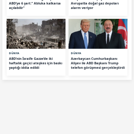
ABD’ye 6 şart:" Abluka kalkarsa
Avrupa’da doğal gaz depoları
açılabilir"
alarm veriyor
DÜNYA
DÜNYA
ABD’nin İsrail’e Gazze’de iki
Azerbaycan Cumhurbaşkanı
haftalık geçici ateşkes için baskı
Aliyev ile ABD Başkanı Trump
yaptığı iddia edildi
telefon görüşmesi gerçekleştirdi