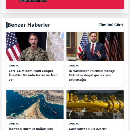
Benzer Haberler
Tümünü Gör
DÜNYA
DÜNYA
CENTCOM Komutanı Cooper
JD Vance’den Hürmüz mesajı:
İsrail’de: Masada Gazze ve İran
Petrol ve doğal gaz akışını
var
artıracağız
DÜNYA
DÜNYA
İran’dan Hürmüz Boğazı için
Gazprom’dan kış uyarısı: