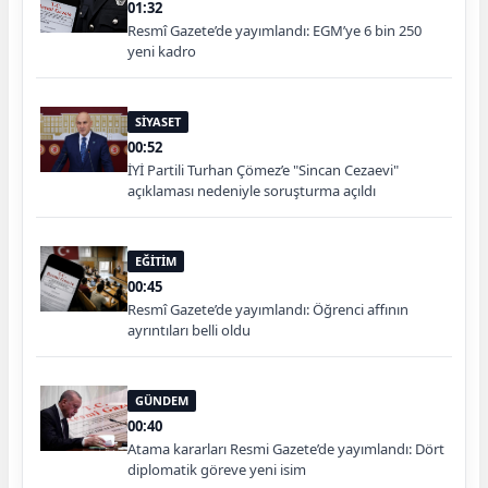
01:32
Resmî Gazete’de yayımlandı: EGM’ye 6 bin 250
yeni kadro
SİYASET
00:52
İYİ Partili Turhan Çömez’e "Sincan Cezaevi"
açıklaması nedeniyle soruşturma açıldı
EĞİTİM
00:45
Resmî Gazete’de yayımlandı: Öğrenci affının
ayrıntıları belli oldu
GÜNDEM
00:40
Atama kararları Resmi Gazete’de yayımlandı: Dört
diplomatik göreve yeni isim