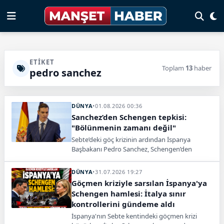
ETIKET
Toplam
13
haber
pedro sanchez
DÜNYA
•
01.08.2026 00:36
Sanchez’den Schengen tepkisi:
"Bölünmenin zamanı değil"
Sebte’deki göç krizinin ardından İspanya
Başbakanı Pedro Sanchez, Schengen’den
çıkarılma çağrılarına tepki göstererek AB’ye
birlik mesajı verdi.
DÜNYA
•
31.07.2026 19:27
Göçmen kriziyle sarsılan İspanya'ya
Schengen hamlesi: İtalya sınır
kontrollerini gündeme aldı
İspanya'nın Sebte kentindeki göçmen krizi