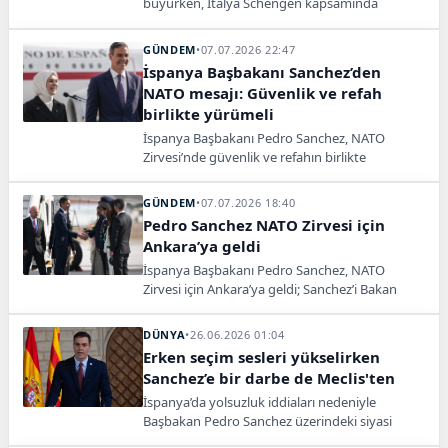
büyürken, İtalya Schengen kapsamında
İspanya'ya yönelik sınır önlemleri aldı. Can
kaybı 57'ye yükseldi.
GÜNDEM
•
07.07.2026 22:47
İspanya Başbakanı Sanchez’den
NATO mesajı: Güvenlik ve refah
birlikte yürümeli
İspanya Başbakanı Pedro Sanchez, NATO
Zirvesi’nde güvenlik ve refahın birlikte
yürüyebileceğini söyledi.
GÜNDEM
•
07.07.2026 18:40
Pedro Sanchez NATO Zirvesi için
Ankara’ya geldi
İspanya Başbakanı Pedro Sanchez, NATO
Zirvesi için Ankara’ya geldi; Sanchez’i Bakan
Mahinur Özdemir Göktaş karşıladı.
DÜNYA
•
26.06.2026 01:04
Erken seçim sesleri yükselirken
Sanchez’e bir darbe de Meclis'ten
İspanya’da yolsuzluk iddiaları nedeniyle
Başbakan Pedro Sanchez üzerindeki siyasi
baskı arttı. Senato’dan sonra Meclis’te de erken