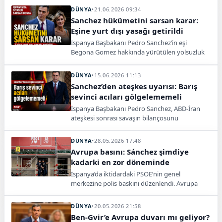
seçim çağrısı kabul edildi.
DÜNYA
•
21.06.2026 09:34
Sanchez hükümetini sarsan karar:
Eşine yurt dışı yasağı getirildi
İspanya Başbakanı Pedro Sanchez’in eşi
Begona Gomez hakkında yürütülen yolsuzluk
soruşturmasında mahkemeden yeni karar çıktı.
Gomez’e pasaport teslimi, yurt dışına çıkış
DÜNYA
•
15.06.2026 11:13
yasağı ve düzenli bildirim şartı getirildi.
Sanchez’den ateşkes uyarısı: Barış
sevinci acıları gölgelememeli
İspanya Başbakanı Pedro Sanchez, ABD-İran
ateşkesi sonrası savaşın bilançosunu
hatırlatarak “Kutlayalım ama unutmayalım”
dedi.
DÜNYA
•
28.05.2026 17:48
Avrupa basını: Sánchez şimdiye
kadarki en zor döneminde
İspanya’da iktidardaki PSOE’nin genel
merkezine polis baskını düzenlendi. Avrupa
basını, Başbakan Sánchez’in en zor dönemini
yaşadığını yazdı.
DÜNYA
•
20.05.2026 21:58
Ben-Gvir’e Avrupa duvarı mı geliyor?