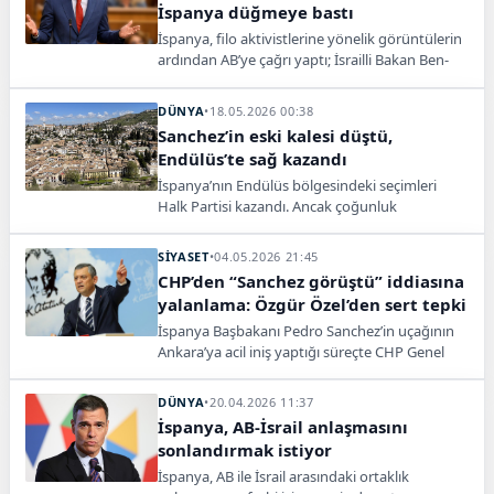
İspanya düğmeye bastı
İspanya, filo aktivistlerine yönelik görüntülerin
ardından AB’ye çağrı yaptı; İsrailli Bakan Ben-
Gvir için Avrupa çapında giriş yasağı istedi.
DÜNYA
•
18.05.2026 00:38
Sanchez’in eski kalesi düştü,
Endülüs’te sağ kazandı
İspanya’nın Endülüs bölgesindeki seçimleri
Halk Partisi kazandı. Ancak çoğunluk
çıkmayınca yeni yönetim için aşırı sağcı Vox’un
desteği belirleyici hâle geldi.
SİYASET
•
04.05.2026 21:45
CHP’den “Sanchez görüştü” iddiasına
yalanlama: Özgür Özel’den sert tepki
İspanya Başbakanı Pedro Sanchez’in uçağının
Ankara’ya acil iniş yaptığı süreçte CHP Genel
Başkanı Özgür Özel’in görüşme talebinde
bulunduğu iddiası yalanlandı. CHP ve Özgür
DÜNYA
•
20.04.2026 11:37
Özel, iddiaların tamamen asılsız olduğunu
İspanya, AB-İsrail anlaşmasını
belirterek sert açıklamalarda bulundu.
sonlandırmak istiyor
İspanya, AB ile İsrail arasındaki ortaklık