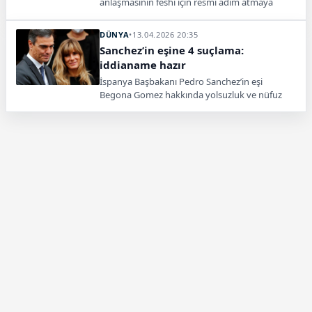
anlaşmasının feshi için resmi adım atmaya
hazırlanıyor. Konu Brüksel’de yapılacak
toplantıda gündeme gelecek.
DÜNYA
•
13.04.2026 20:35
Sanchez’in eşine 4 suçlama:
iddianame hazır
İspanya Başbakanı Pedro Sanchez’in eşi
Begona Gomez hakkında yolsuzluk ve nüfuz
ticareti dahil dört ayrı suçlamayla iddianame
hazırlandı.