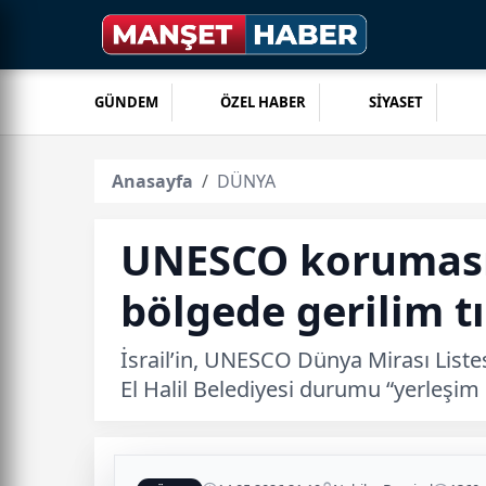
GÜNDEM
ÖZEL HABER
SİYASET
Anasayfa
DÜNYA
UNESCO korumasınd
bölgede gerilim t
İsrail’in, UNESCO Dünya Mirası Listesi
El Halil Belediyesi durumu “yerleşim b