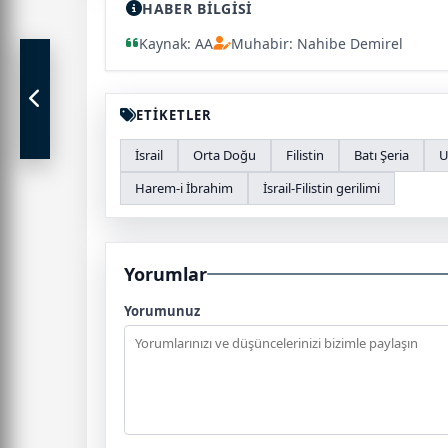
HABER BİLGİSİ
Kaynak: AA
Muhabir: Nahibe Demirel
ETİKETLER
İsrail
Orta Doğu
Filistin
Batı Şeria
U
Harem-i İbrahim
İsrail-Filistin gerilimi
Yorumlar
Yorumunuz