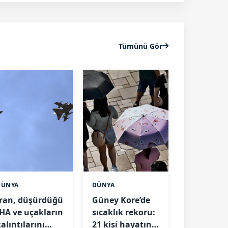
Tümünü Gör
DÜNYA
DÜNYA
İran, düşürdüğü
Güney Kore’de
İHA ve uçakların
sıcaklık rekoru:
alıntılarını
21 kişi hayatını