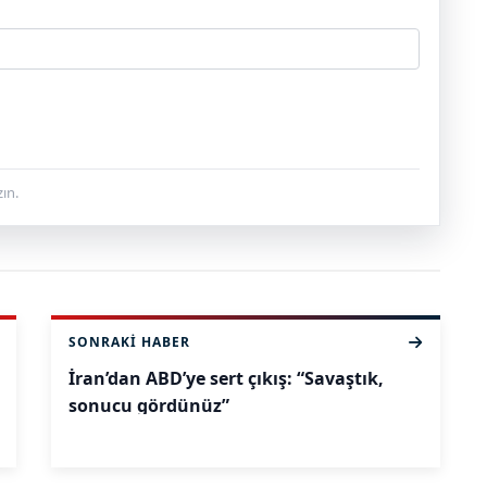
ın.
SONRAKI HABER
İran’dan ABD’ye sert çıkış: “Savaştık,
sonucu gördünüz”