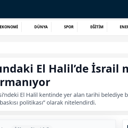
EKONOMİ
DÜNYA
SPOR
EĞİTİM
ENER
aki El Halil’de İsrail 
ırmanıyor
’ndeki El Halil kentinde yer alan tarihi belediye bi
askısı politikası” olarak nitelendirdi.