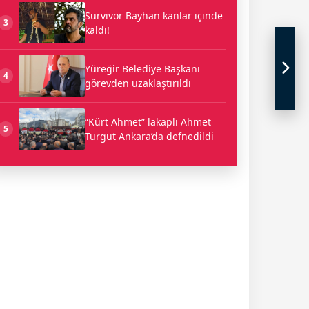
Survivor Bayhan kanlar içinde
3
kaldı!
Yüreğir Belediye Başkanı
4
görevden uzaklaştırıldı
“Kürt Ahmet” lakaplı Ahmet
5
Turgut Ankara’da defnedildi