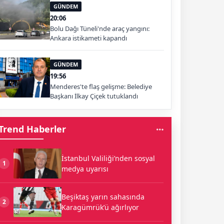
GÜNDEM
20:06
Bolu Dağı Tüneli'nde araç yangını:
Ankara istikameti kapandı
GÜNDEM
19:56
Menderes'te flaş gelişme: Belediye
Başkanı İlkay Çiçek tutuklandı
Trend Haberler
İstanbul Valiliği’nden sosyal
1
medya uyarısı
Beşiktaş yarın sahasında
2
Karagümrük’ü ağırlıyor