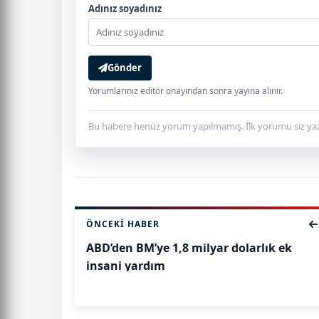
Adınız soyadınız
Gönder
Yorumlarınız editör onayından sonra yayına alınır.
Bu habere henüz yorum yapılmamış. İlk yorumu siz yaz
ÖNCEKI HABER
ABD’den BM’ye 1,8 milyar dolarlık ek
insani yardım