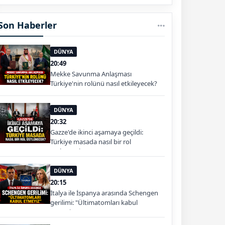
Son Haberler
DÜNYA
20:49
Mekke Savunma Anlaşması
Türkiye'nin rolünü nasıl etkileyecek?
DÜNYA
20:32
Gazze'de ikinci aşamaya geçildi:
Türkiye masada nasıl bir rol
üstlenecek?
DÜNYA
20:15
İtalya ile İspanya arasında Schengen
gerilimi: "Ültimatomları kabul
etmeyiz"