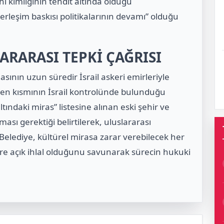
ihi kimliğinin tehdit altında olduğu
rleşim baskısı politikalarının devamı” olduğu
LARARASI TEPKİ ÇAĞRISI
nasının uzun süredir İsrail askeri emirleriyle
inen kısmının İsrail kontrolünde bulunduğu
ltındaki miras” listesine alınan eski şehir ve
sı gerektiği belirtilerek, uluslararası
Belediye, kültürel mirasa zarar verebilecek her
lere açık ihlal olduğunu savunarak sürecin hukuki