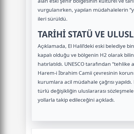
alan eski şehir bölgesinin kültürel ve tar
vurgulanırken, yapılan müdahalelerin “ye
ileri sürüldü.
TARİHİ STATÜ VE ULUS
Açıklamada, El Halil’deki eski belediye bi
kapalı olduğu ve bölgenin H2 olarak bil
hatırlatıldı. UNESCO tarafından “tehlike a
Harem-i İbrahim Camii çevresinin korunma
kurumlara acil müdahale çağrısı yapıldı. 
türlü değişikliğin uluslararası sözleşme
yollarla takip edileceğini açıkladı.