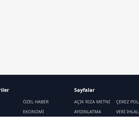
iler
Sayfalar
M
ÖZEL HABER
AÇIK RIZA METNİ
ÇEREZ POL
EKONOMİ
AYDINLATMA
VERİ İHLAL
METNİ
PROSEDÜR
SPOR
VERİ SAKLAMA VE
İletişim
ENERJİ
İMHA POLİTİKASI