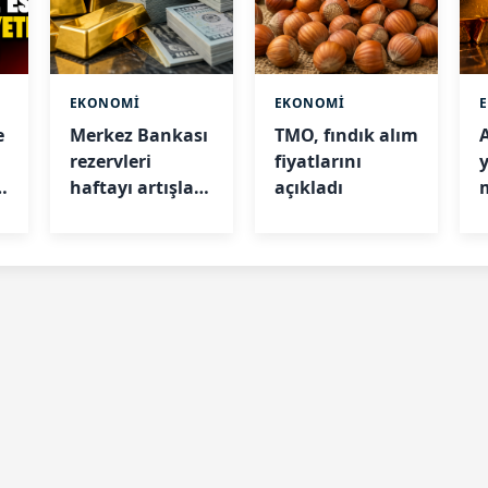
EKONOMİ
EKONOMİ
e
Merkez Bankası
TMO, fındık alım
rezervleri
fiyatlarını
e
haftayı artışla
açıkladı
kapattı
i