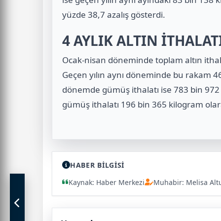
yüzde 38,7 azalış gösterdi.
4 AYLIK ALTIN İTHALAT
Ocak-nisan döneminde toplam altın ithala
Geçen yılın aynı döneminde bu rakam 46 
dönemde gümüş ithalatı ise 783 bin 972
gümüş ithalatı 196 bin 365 kilogram olar
HABER BİLGİSİ
Kaynak: Haber Merkezi
Muhabir: Melisa Alt