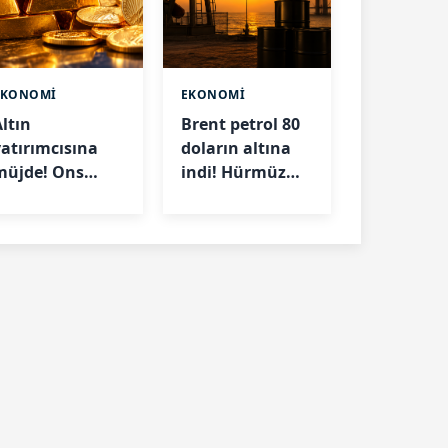
EKONOMİ
EKONOMİ
Altın
Brent petrol 80
yatırımcısına
doların altına
müjde! Ons
indi! Hürmüz
altın 7 haftanın
Boğazı'ndaki
en yüksek
gelişme fiyatları
seviyesinde
düşürdü