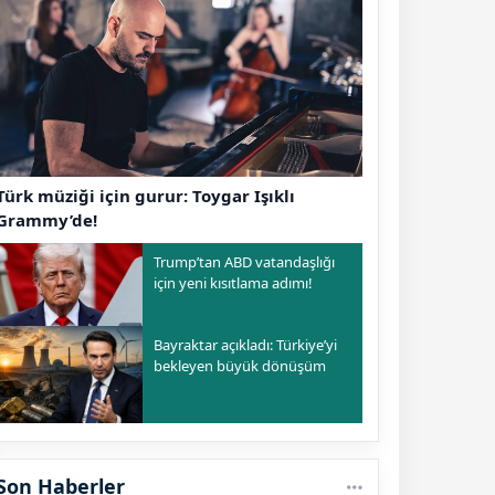
Türk müziği için gurur: Toygar Işıklı
Grammy’de!
Trump’tan ABD vatandaşlığı
için yeni kısıtlama adımı!
Bayraktar açıkladı: Türkiye’yi
bekleyen büyük dönüşüm
Son Haberler