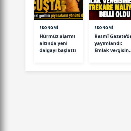
EKONOMİ
EKONOMİ
Hürmüz alarmı
Resmî Gazete’d
altında yeni
yayımlandı:
dalgayı başlattı
Emlak vergisin
esas metrekare
maliyetleri bell
oldu