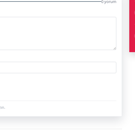
0 yorum
ın.