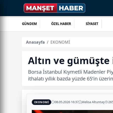
GÜNDEM
ÖZEL HABER
SİYASET
Anasayfa
EKONOMİ
Altın ve gümüşte 
Borsa İstanbul Kıymetli Madenler Piy
ithalatı yıllık bazda yüzde 65’in üze
08.05.2026 16:37
Melisa Altuntaş
26
EKONOMİ