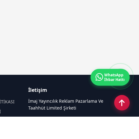
WhatsApp
İhbar Hattı
İletişim
İmaj Yayıncılık Reklam Pazarlama Ve
İTİKASI
Taahhüt Limited Şirketi
İ
Ü
Ümit Mahallesi, 2494/2 Sokak No:4
Çankaya Ankara
Email:
info@mansethaber.com