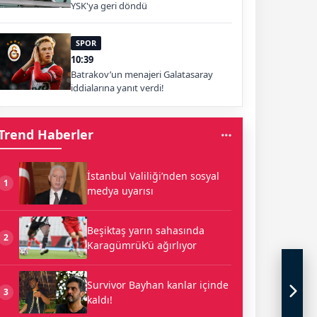
YSK'ya geri döndü
SPOR
10:39
Batrakov’un menajeri Galatasaray
iddialarına yanıt verdi!
Trend Haberler
İstanbul Valiliği’nden sosyal
1
medya uyarısı
Beşiktaş yarın sahasında
2
Karagümrük’ü ağırlıyor
Survivor Bayhan kanlar içinde
3
kaldı!