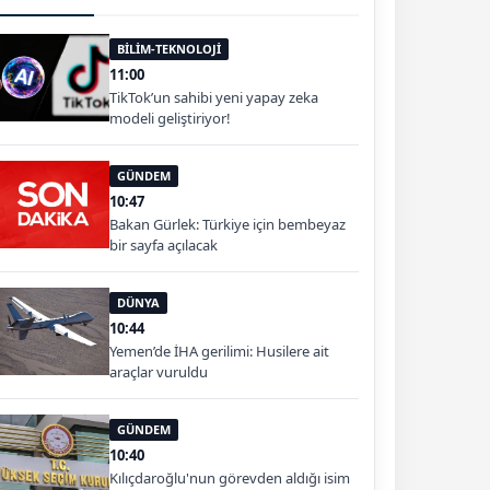
BİLİM-TEKNOLOJİ
11:00
TikTok’un sahibi yeni yapay zeka
modeli geliştiriyor!
GÜNDEM
10:47
Bakan Gürlek: Türkiye için bembeyaz
bir sayfa açılacak
DÜNYA
10:44
Yemen’de İHA gerilimi: Husilere ait
araçlar vuruldu
GÜNDEM
10:40
Kılıçdaroğlu'nun görevden aldığı isim