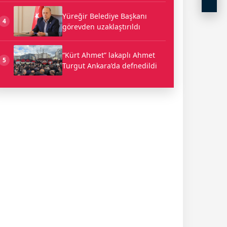
Yüreğir Belediye Başkanı
4
görevden uzaklaştırıldı
“Kürt Ahmet” lakaplı Ahmet
5
Turgut Ankara’da defnedildi