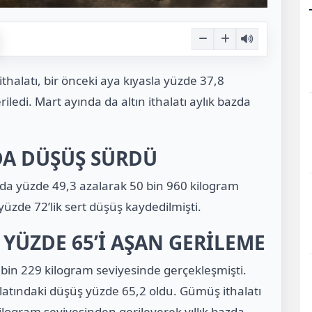
ithalatı, bir önceki aya kıyasla yüzde 37,8
ledi. Mart ayında da altın ithalatı aylık bazda
DA DÜŞÜŞ SÜRDÜ
zda yüzde 49,3 azalarak 50 bin 960 kilogram
üzde 72’lik sert düşüş kaydedilmişti.
 YÜZDE 65’İ AŞAN GERİLEME
15 bin 229 kilogram seviyesinde gerçekleşmişti.
ithalatındaki düşüş yüzde 65,2 oldu. Gümüş ithalatı
kilogram seviyesinden gerileyerek yıllık bazda