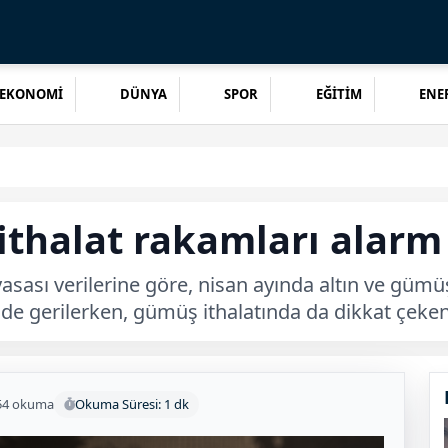
EKONOMİ
DÜNYA
SPOR
EĞİTİM
ENER
ithalat rakamları alarm
asası verilerine göre, nisan ayında altın ve gümüş
rinde gerilerken, gümüş ithalatında da dikkat çek
54 okuma
Okuma Süresi: 1 dk