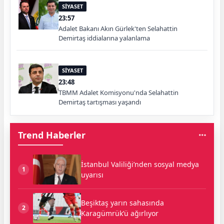
SİYASET
23:57
Adalet Bakanı Akın Gürlek'ten Selahattin
Demirtaş iddialarına yalanlama
SİYASET
23:48
TBMM Adalet Komisyonu'nda Selahattin
Demirtaş tartışması yaşandı
Trend Haberler
İstanbul Valiliği’nden sosyal medya
1
uyarısı
Beşiktaş yarın sahasında
2
Karagümrük’ü ağırlıyor