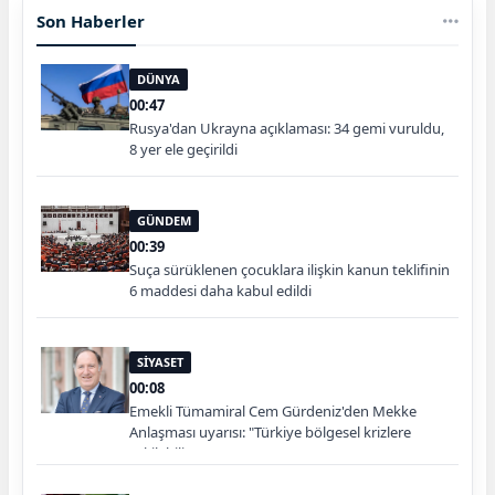
Son Haberler
DÜNYA
00:47
Rusya'dan Ukrayna açıklaması: 34 gemi vuruldu,
8 yer ele geçirildi
GÜNDEM
00:39
Suça sürüklenen çocuklara ilişkin kanun teklifinin
6 maddesi daha kabul edildi
SİYASET
00:08
Emekli Tümamiral Cem Gürdeniz'den Mekke
Anlaşması uyarısı: "Türkiye bölgesel krizlere
çekilebilir"