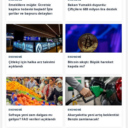
Emeklilere müjde: Ücretsiz
Bakan Yumaklı duyurdu:
kaplıca tedavisi başladı! İşte
Çiftçilere 688 milyon lira destek
şartlar ve başvuru detayları
EKONOMİ
EKONOMİ
Çitlekçi için halka arz takvimi
Bitcoin sıkıştı: Büyük hareket
açıklandı
kapıda mı?
EKONOMİ
EKONOMİ
Sofraya yeni zam dalgası mı
Akaryakıtta yeni artış beklentisi:
geliyor? FAO verileri açıklandı
Benzin zamlanacak!