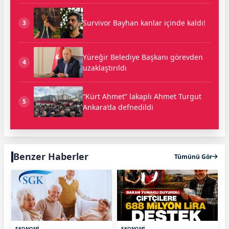
Survivor Bayhan kanlar içinde kaldı!
3
Yüreğir Belediye Başkanı görevden
4
uzaklaştırıldı
“Kürt Ahmet” lakaplı Ahmet Turgut
5
Ankara’da defnedildi
Benzer Haberler
Tümünü Gör
EKONOMİ
EKONOMİ