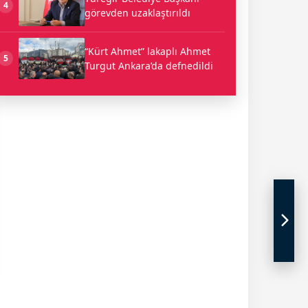
4
görevden uzaklaştırıldı
“Kürt Ahmet” lakaplı Ahmet
5
Turgut Ankara’da defnedildi