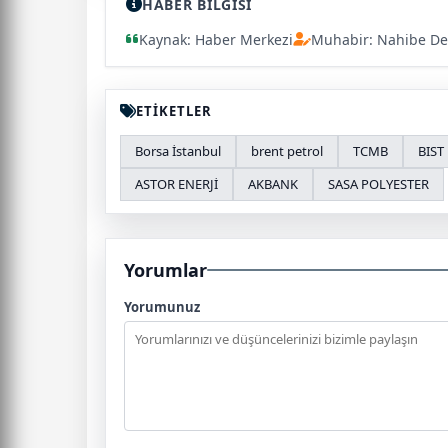
HABER BİLGİSİ
Kaynak: Haber Merkezi
Muhabir: Nahibe De
ETİKETLER
Borsa İstanbul
brent petrol
TCMB
BIST
ASTOR ENERJİ
AKBANK
SASA POLYESTER
Yorumlar
Yorumunuz