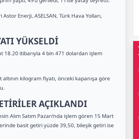
rim yaptı, 49’u geriledi, 1’i ise yatay seyretti.
 Astor Enerji, ASELSAN, Türk Hava Yolları,
ATI YÜKSELDİ
at 18.20 itibarıyla 4 bin 471 dolardan işlem
t altının kilogram fiyatı, önceki kapanışa göre
du.
ETİRİLER AÇIKLANDI
esin Alım Satım Pazarı’nda işlem gören 15 Mart
rinde basit getiri yüzde 39,50, bileşik getiri ise