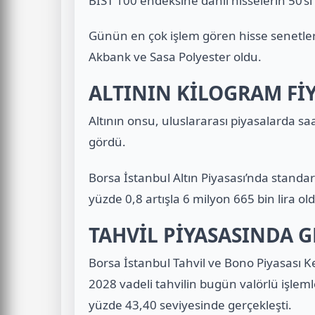
BIST 100 endeksine dahil hisselerin 50’si p
Günün en çok işlem gören hisse senetleri
Akbank ve Sasa Polyester oldu.
ALTININ KİLOGRAM FİY
Altının onsu, uluslararası piyasalarda sa
gördü.
Borsa İstanbul Altın Piyasası’nda standar
yüzde 0,8 artışla 6 milyon 665 bin lira ol
TAHVİL PİYASASINDA G
Borsa İstanbul Tahvil ve Bono Piyasası K
2028 vadeli tahvilin bugün valörlü işlemle
yüzde 43,40 seviyesinde gerçekleşti.