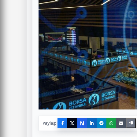
N
Paylaş: