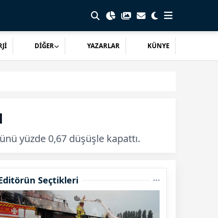
Jİ
DİĞER
YAZARLAR
KÜNYE
u
günü yüzde 0,67 düşüşle kapattı.
Editörün Seçtikleri