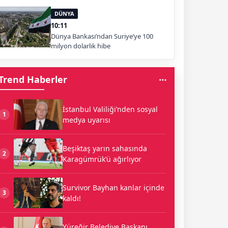
DÜNYA
10:11
Dünya Bankası’ndan Suriye’ye 100
milyon dolarlık hibe
Trend Haberler
İstanbul Valiliği’nden sosyal
1
medya uyarısı
Beşiktaş yarın sahasında
2
Karagümrük’ü ağırlıyor
Survivor Bayhan kanlar içinde
3
kaldı!
Yüreğir Belediye Başkanı