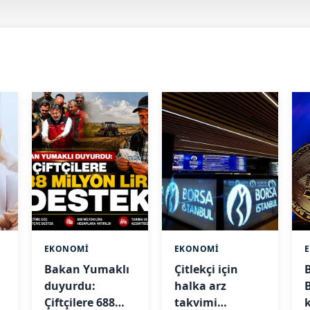
EKONOMİ
EKONOMİ
Bakan Yumaklı
Çitlekçi için
B
duyurdu:
halka arz
i
Çiftçilere 688
takvimi