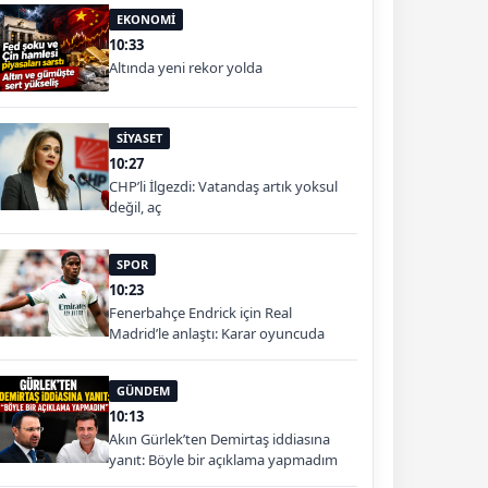
EKONOMİ
10:33
Altında yeni rekor yolda
SİYASET
10:27
CHP’li İlgezdi: Vatandaş artık yoksul
değil, aç
SPOR
10:23
Fenerbahçe Endrick için Real
Madrid’le anlaştı: Karar oyuncuda
GÜNDEM
10:13
Akın Gürlek’ten Demirtaş iddiasına
yanıt: Böyle bir açıklama yapmadım