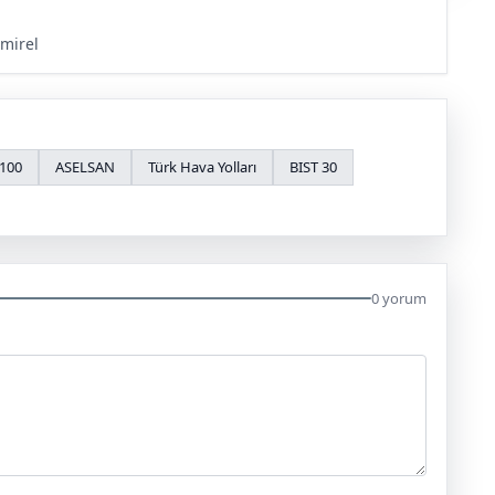
mirel
 100
ASELSAN
Türk Hava Yolları
BIST 30
0 yorum