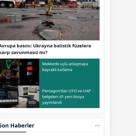
Avrupa basını: Ukrayna balistik füzelere
karşı savunmasız mı?
Mekke’de üçlü anlaşmaya
bayraklı kutlama
Pentagon'dan UFO ve UAP
belgeleri: 41 yeni dosya
yayımlandı
Son Haberler