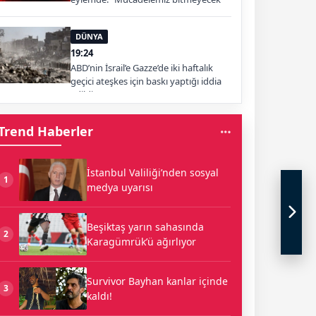
DÜNYA
19:24
ABD’nin İsrail’e Gazze’de iki haftalık
geçici ateşkes için baskı yaptığı iddia
edildi
Trend Haberler
İstanbul Valiliği’nden sosyal
1
medya uyarısı
Beşiktaş yarın sahasında
2
Karagümrük’ü ağırlıyor
Survivor Bayhan kanlar içinde
3
kaldı!