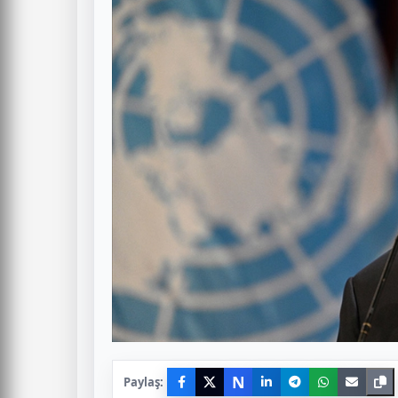
N
Paylaş: