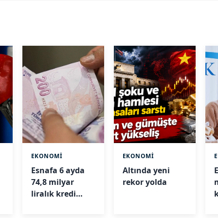
EKONOMİ
EKONOMİ
Esnafa 6 ayda
Altında yeni
74,8 milyar
rekor yolda
liralık kredi
desteği
b
ş