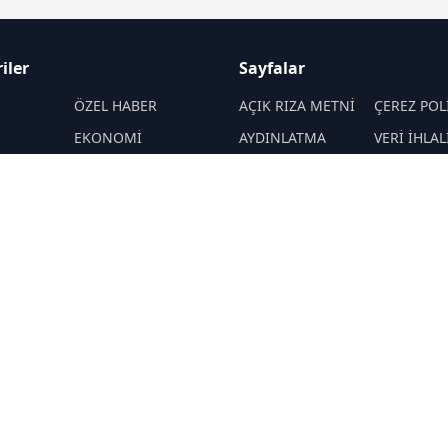
iler
Sayfalar
M
ÖZEL HABER
AÇIK RIZA METNİ
ÇEREZ POL
EKONOMİ
AYDINLATMA
VERİ İHLAL
METNİ
PROSEDÜR
SPOR
VERİ SAKLAMA VE
İletişim
ENERJİ
İMHA POLİTİKASI
MANŞET
MAGAZİN
RSS
Sitemap
EKNOLOJİ
KÜLTÜR-SANAT
Haber Arşivi
L
YAZARLAR
İMİZ