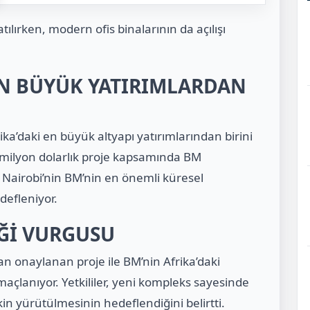
ılırken, modern ofis binalarının da açılışı
EN BÜYÜK YATIRIMLARDAN
ika’daki en büyük altyapı yatırımlarından birini
0 milyon dolarlık proje kapsamında BM
e Nairobi’nin BM’nin en önemli küresel
defleniyor.
İĞİ VURGUSU
n onaylanan proje ile BM’nin Afrika’daki
açlanıyor. Yetkililer, yeni kompleks sayesinde
tkin yürütülmesinin hedeflendiğini belirtti.