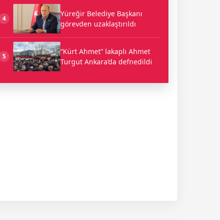
Yüreğir Belediye Başkanı
4
görevden uzaklaştırıldı
“Kürt Ahmet” lakaplı Ahmet
5
Turgut Ankara’da defnedildi