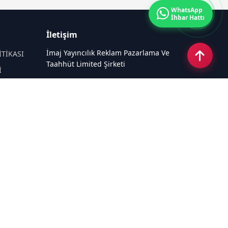
WhatsApp
İhbar Hattı
İletişim
İmaj Yayıncılık Reklam Pazarlama Ve
İTİKASI
Taahhüt Limited Şirketi
İ
Ü
Ümit Mahallesi, 2494/2 Sokak No:4
Çankaya Ankara
Email:
info@mansethaber.com
Tel:
0540 220 08 08
Sosyal Medya