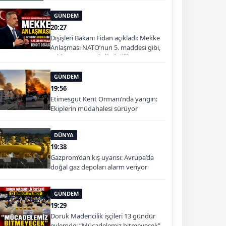
GÜNDEM
20:27
Dışişleri Bakanı Fidan açıkladı: Mekke
Anlaşması NATO’nun 5. maddesi gibi,
saldırmayana tehdit değiliz
GÜNDEM
19:56
Etimesgut Kent Ormanı’nda yangın:
Ekiplerin müdahalesi sürüyor
DÜNYA
19:38
Gazprom’dan kış uyarısı: Avrupa’da
doğal gaz depoları alarm veriyor
GÜNDEM
19:29
Doruk Madencilik işçileri 13 gündür
eylemde: “Mücadelemiz bitmeyecek”