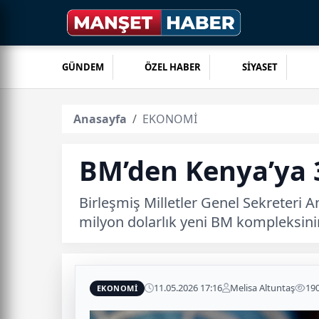
GÜNDEM
ÖZEL HABER
SİYASET
Anasayfa
EKONOMİ
BM’den Kenya’ya 3
Birleşmiş Milletler Genel Sekreteri A
milyon dolarlık yeni BM kompleksinin
11.05.2026 17:16
Melisa Altuntaş
19
EKONOMİ