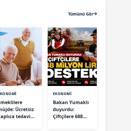
Tümünü Gör
EKONOMİ
EKONOMİ
Emeklilere
Bakan Yumaklı
müjde: Ücretsiz
duyurdu:
kaplıca tedavisi
Çiftçilere 688
aşladı! İşte
milyon lira
artlar ve
destek