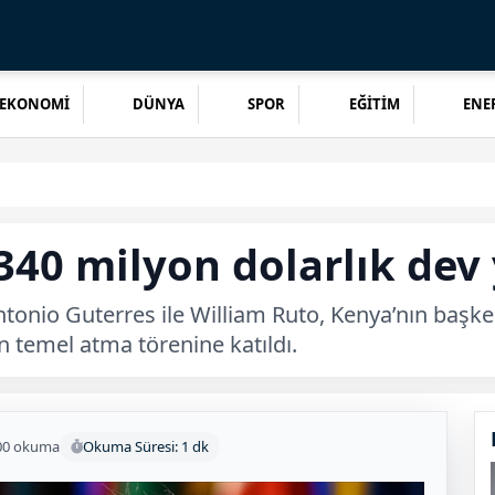
EKONOMİ
DÜNYA
SPOR
EĞİTİM
ENER
40 milyon dolarlık dev 
ntonio Guterres ile William Ruto, Kenya’nın başke
 temel atma törenine katıldı.
00 okuma
Okuma Süresi: 1 dk