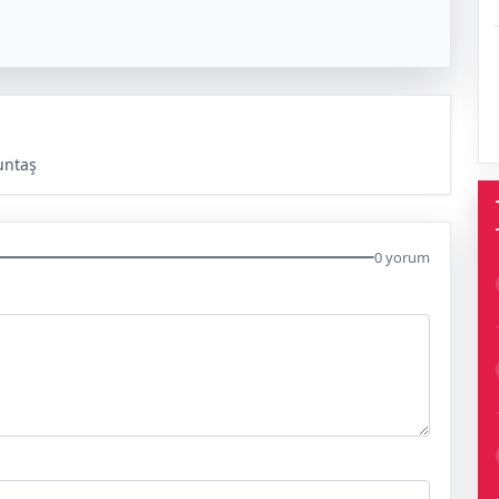
untaş
0 yorum