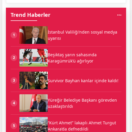
Trend Haberler
İstanbul Valiliği’nden sosyal medya
1
uyarısı
Beşiktaş yarın sahasında
2
Karagümrük’ü ağırlıyor
Survivor Bayhan kanlar içinde kaldı!
3
Yüreğir Belediye Başkanı görevden
4
uzaklaştırıldı
“Kürt Ahmet” lakaplı Ahmet Turgut
5
Ankara’da defnedildi