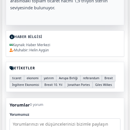
arasındaki toplam ticaret hacmi 1,9 trilyon sterlin
seviyesinde bulunuyor.
HABER BİLGİSİ
Kaynak: Haber Merkezi
Muhabir: Helin Aygün
ETİKETLER
ticaret
ekonomi
yatırım
Avrupa Birliği
referandum
Brexit
İngiltere Ekonomisi
Brexit 10. Yıl
Jonathan Portes
Giles Wilkes
Yorumlar
0 yorum
Yorumunuz