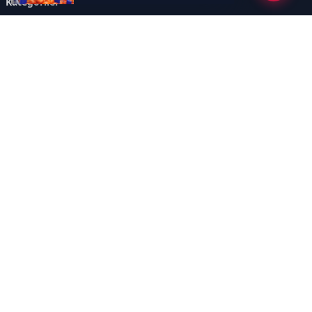
Kategoriler
GÜNDEM
ÖZEL HABER
SİYASET
EKONOMİ
DÜNYA
SPOR
EĞİTİM
ENERJİ
DİĞER
MANŞET
SAĞLIK
MAGAZİN
BİLİM-TEKNOLOJİ
KÜLTÜR-SANAT
SEKTÖREL SİTELERİMİZ
YAZARLAR
KÜNYE
Sayfalar
AÇIK RIZA METNİ
ÇEREZ POLİTİKASI
AYDINLATMA METNİ
VERİ İHLALİ PROSEDÜRÜ
VERİ SAKLAMA VE İMHA
İletişim