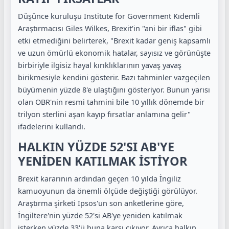
Düşünce kuruluşu Institute for Government Kıdemli
Araştırmacısı Giles Wilkes, Brexit'in "ani bir iflas" gibi
etki etmediğini belirterek, "Brexit kadar geniş kapsamlı
ve uzun ömürlü ekonomik hatalar, sayısız ve görünüşte
birbiriyle ilgisiz hayal kırıklıklarının yavaş yavaş
birikmesiyle kendini gösterir. Bazı tahminler vazgeçilen
büyümenin yüzde 8'e ulaştığını gösteriyor. Bunun yarısı
olan OBR'nin resmi tahmini bile 10 yıllık dönemde bir
trilyon sterlini aşan kayıp fırsatlar anlamına gelir"
ifadelerini kullandı.
HALKIN YÜZDE 52'SI AB'YE
YENİDEN KATILMAK İSTİYOR
Brexit kararının ardından geçen 10 yılda İngiliz
kamuoyunun da önemli ölçüde değiştiği görülüyor.
Araştırma şirketi Ipsos'un son anketlerine göre,
İngiltere'nin yüzde 52'si AB'ye yeniden katılmak
isterken yüzde 33'ü buna karşı çıkıyor. Ayrıca halkın