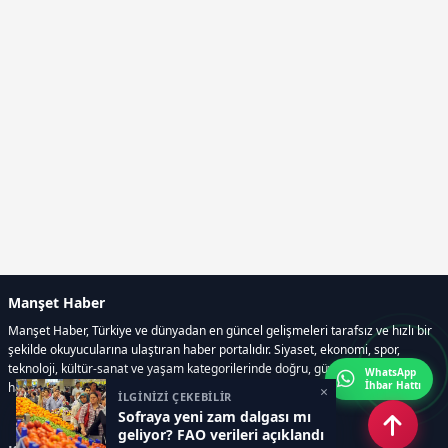
Manşet Haber
Manşet Haber, Türkiye ve dünyadan en güncel gelişmeleri tarafsız ve hızlı bir
şekilde okuyucularına ulaştıran haber portalıdır. Siyaset, ekonomi, spor,
teknoloji, kültür-sanat ve yaşam kategorilerinde doğru, güvenilir ve anlık
WhatsApp
İhbar Hattı
haberler sunar.
×
İLGİNİZİ ÇEKEBİLİR
Sofraya yeni zam dalgası mı
geliyor? FAO verileri açıklandı