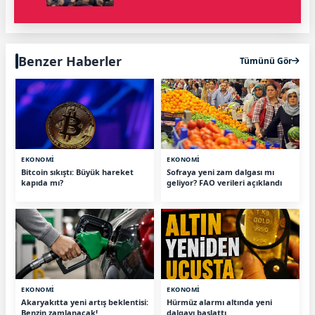
Benzer Haberler
Tümünü Gör
EKONOMİ
EKONOMİ
Bitcoin sıkıştı: Büyük hareket
Sofraya yeni zam dalgası mı
kapıda mı?
geliyor? FAO verileri açıklandı
EKONOMİ
EKONOMİ
Akaryakıtta yeni artış beklentisi:
Hürmüz alarmı altında yeni
Benzin zamlanacak!
dalgayı başlattı