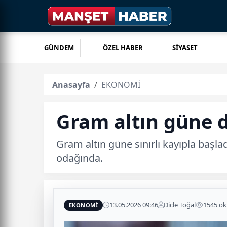
GÜNDEM
ÖZEL HABER
SİYASET
Anasayfa
EKONOMİ
Gram altın güne dü
Gram altın güne sınırlı kayıpla başlad
odağında.
13.05.2026 09:46
Dicle Toğal
1545 o
EKONOMİ