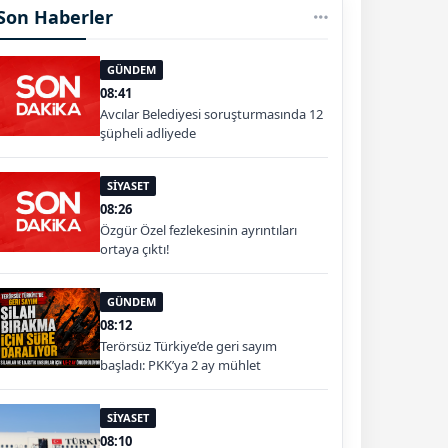
Son Haberler
GÜNDEM
08:41
Avcılar Belediyesi soruşturmasında 12
şüpheli adliyede
SİYASET
08:26
Özgür Özel fezlekesinin ayrıntıları
ortaya çıktı!
GÜNDEM
08:12
Terörsüz Türkiye’de geri sayım
başladı: PKK’ya 2 ay mühlet
SİYASET
08:10