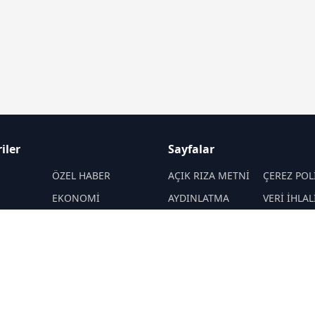
iler
Sayfalar
M
ÖZEL HABER
AÇIK RIZA METNİ
ÇEREZ POL
EKONOMİ
AYDINLATMA
VERİ İHLAL
METNİ
PROSEDÜR
SPOR
VERİ SAKLAMA VE
İletişim
ENERJİ
İMHA POLİTİKASI
MANŞET
MAGAZİN
RSS
Sitemap
EKNOLOJİ
KÜLTÜR-SANAT