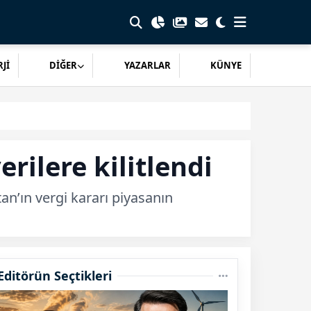
Jİ
DİĞER
YAZARLAR
KÜNYE
rilere kilitlendi
tan’ın vergi kararı piyasanın
Editörün Seçtikleri