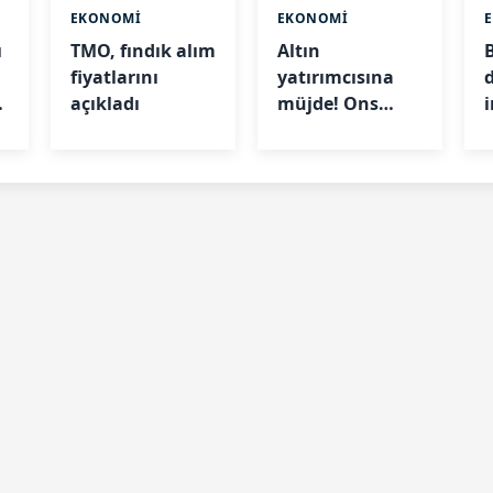
EKONOMİ
EKONOMİ
ı
TMO, fındık alım
Altın
fiyatlarını
yatırımcısına
açıkladı
müjde! Ons
altın 7 haftanın
en yüksek
g
seviyesinde