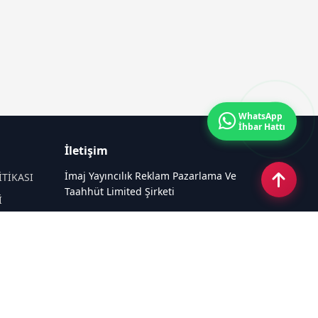
WhatsApp
İhbar Hattı
İletişim
İmaj Yayıncılık Reklam Pazarlama Ve
İTİKASI
Taahhüt Limited Şirketi
İ
Ü
Ümit Mahallesi, 2494/2 Sokak No:4
Çankaya Ankara
Email:
info@mansethaber.com
Tel:
0540 220 08 08
Sosyal Medya