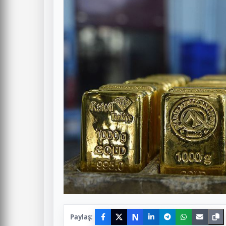
N
Paylaş: