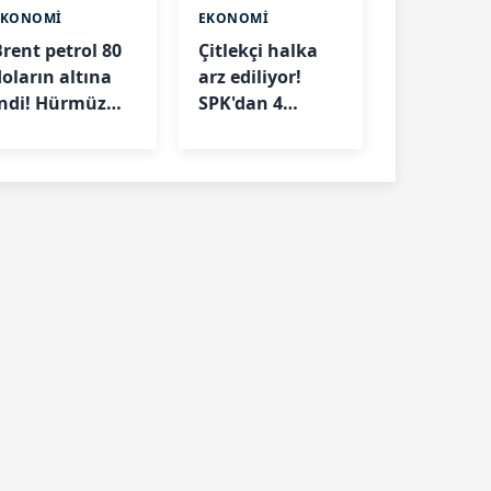
EKONOMİ
EKONOMİ
Brent petrol 80
Çitlekçi halka
doların altına
arz ediliyor!
indi! Hürmüz
SPK'dan 4
Boğazı'ndaki
şirkete onay
elişme fiyatları
çıktı
düşürdü