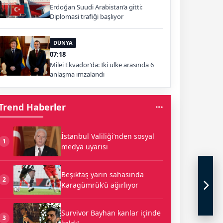
Erdoğan Suudi Arabistan’a gitti:
Diplomasi trafiği başlıyor
DÜNYA
07:18
Milei Ekvador’da: İki ülke arasında 6
anlaşma imzalandı
Trend Haberler
İstanbul Valiliği’nden sosyal
1
medya uyarısı
Beşiktaş yarın sahasında
2
Karagümrük’ü ağırlıyor
Survivor Bayhan kanlar içinde
3