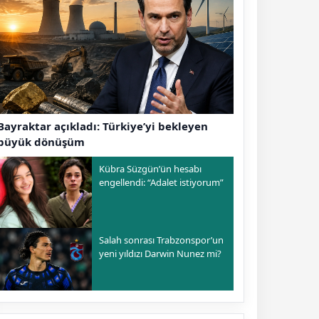
Bayraktar açıkladı: Türkiye’yi bekleyen
büyük dönüşüm
Kübra Süzgün’ün hesabı
engellendi: “Adalet istiyorum”
Salah sonrası Trabzonspor’un
yeni yıldızı Darwin Nunez mi?