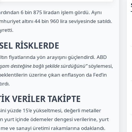
rdından 6 bin 875 liradan işlem gördü. Aynı
huriyet altını 44 bin 960 lira seviyesinde satıldı.
retti.
SEL RİSKLERDE
altın fiyatlarında yön arayışını güçlendirdi. ABD
şam desteğine bağlı şekilde sürdüğünü”
söylemesi,
e beklentilerin üzerine çıkan enflasyon da Fed’in
ırdı.
İK VERİLER TAKİPTE
sini yüzde 15’e yükseltmesi, değerli metaller
n yurt içinde ödemeler dengesi verilerine, yurt
yüme ve sanayi üretimi rakamlarına odaklandı.