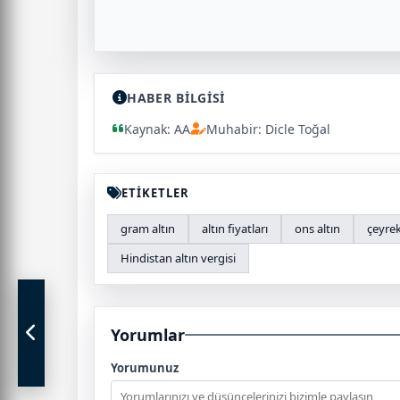
HABER BİLGİSİ
Kaynak: AA
Muhabir: Dicle Toğal
ETİKETLER
gram altın
altın fiyatları
ons altın
çeyrek
Hindistan altın vergisi
Yorumlar
Yorumunuz