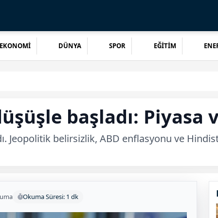
EKONOMİ
DÜNYA
SPOR
EĞİTİM
ENER
şüşle başladı: Piyasa ve
ı. Jeopolitik belirsizlik, ABD enflasyonu ve Hindis
kuma
Okuma Süresi: 1 dk