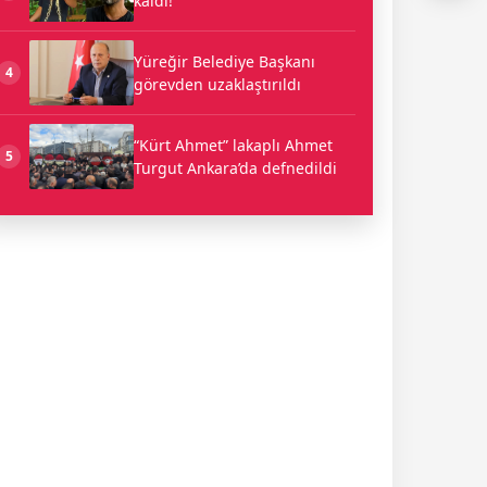
kaldı!
Yüreğir Belediye Başkanı
4
görevden uzaklaştırıldı
“Kürt Ahmet” lakaplı Ahmet
5
Turgut Ankara’da defnedildi