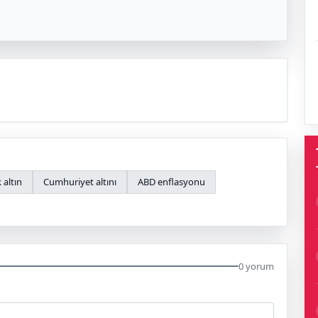
 altın
Cumhuriyet altını
ABD enflasyonu
0 yorum