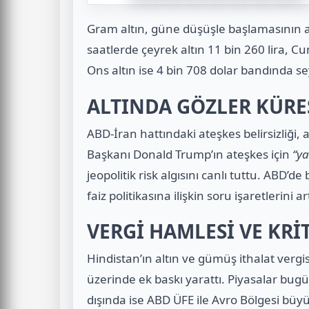
Gram altın, güne düşüşle başlamasının a
saatlerde çeyrek altın 11 bin 260 lira, Cum
Ons altın ise 4 bin 708 dolar bandında sey
ALTINDA GÖZLER KÜRE
ABD-İran hattındaki ateşkes belirsizliği, 
Başkanı Donald Trump’ın ateşkes için
“ya
jeopolitik risk algısını canlı tuttu. ABD’d
faiz politikasına ilişkin soru işaretlerini art
VERGİ HAMLESİ VE KRİT
Hindistan’ın altın ve gümüş ithalat vergi
üzerinde ek baskı yarattı. Piyasalar bugü
dışında ise ABD ÜFE ile Avro Bölgesi bü