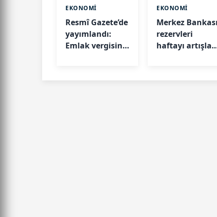
EKONOMİ
EKONOMİ
Resmî Gazete’de
Merkez Bankas
yayımlandı:
rezervleri
Emlak vergisine
haftayı artışla
esas metrekare
kapattı
maliyetleri belli
oldu