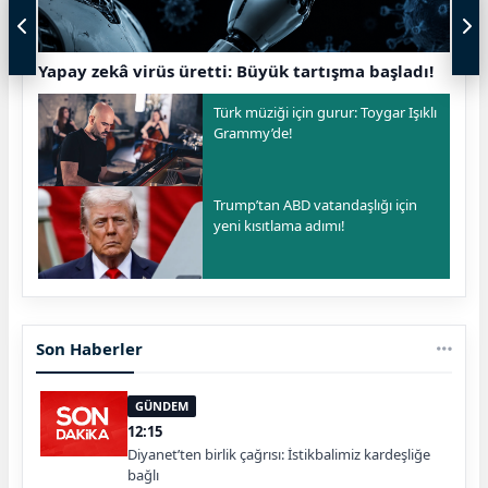
Yapay zekâ virüs üretti: Büyük tartışma başladı!
Türk müziği için gurur: Toygar Işıklı
Grammy’de!
Trump’tan ABD vatandaşlığı için
yeni kısıtlama adımı!
Son Haberler
GÜNDEM
12:15
Diyanet’ten birlik çağrısı: İstikbalimiz kardeşliğe
bağlı