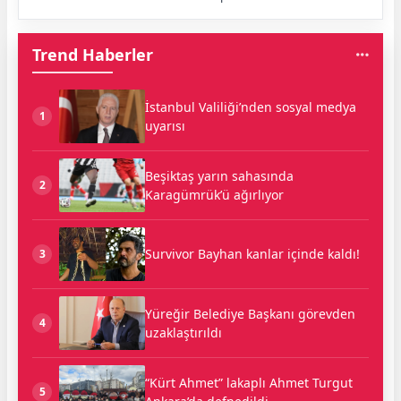
Trend Haberler
İstanbul Valiliği’nden sosyal medya
1
uyarısı
Beşiktaş yarın sahasında
2
Karagümrük’ü ağırlıyor
Survivor Bayhan kanlar içinde kaldı!
3
Yüreğir Belediye Başkanı görevden
4
uzaklaştırıldı
“Kürt Ahmet” lakaplı Ahmet Turgut
5