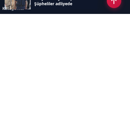
Şüpheliler adliyede
Kategoriler
GÜNDEM
ÖZEL HABER
SİYASET
EKONOMİ
DÜNYA
SPOR
EĞİTİM
ENERJİ
DİĞER
MANŞET
SAĞLIK
MAGAZİN
BİLİM-TEKNOLOJİ
KÜLTÜR-SANAT
SEKTÖREL SİTELERİMİZ
YAZARLAR
KÜNYE
Sayfalar
AÇIK RIZA METNİ
ÇEREZ POLİTİKASI
AYDINLATMA METNİ
VERİ İHLALİ PROSEDÜRÜ