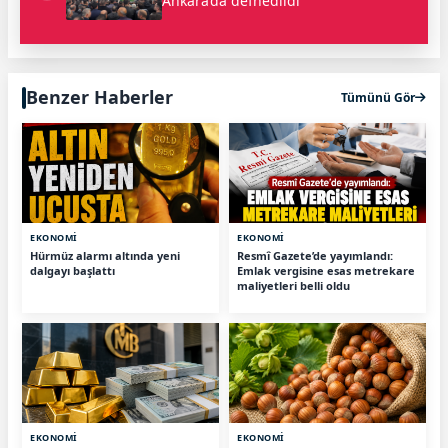
Ankara’da defnedildi
Benzer Haberler
Tümünü Gör
EKONOMİ
EKONOMİ
Hürmüz alarmı altında yeni
Resmî Gazete’de yayımlandı:
dalgayı başlattı
Emlak vergisine esas metrekare
maliyetleri belli oldu
EKONOMİ
EKONOMİ