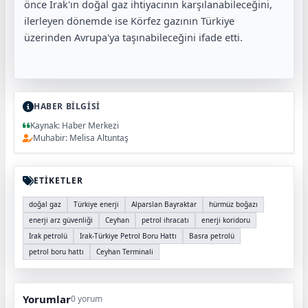
önce Irak'ın doğal gaz ihtiyacının karşılanabileceğini,
ilerleyen dönemde ise Körfez gazının Türkiye
üzerinden Avrupa'ya taşınabileceğini ifade etti.
HABER BİLGİSİ
Kaynak: Haber Merkezi
Muhabir: Melisa Altuntaş
ETİKETLER
doğal gaz
Türkiye enerji
Alparslan Bayraktar
hürmüz boğazı
enerji arz güvenliği
Ceyhan
petrol ihracatı
enerji koridoru
Irak petrolü
Irak-Türkiye Petrol Boru Hattı
Basra petrolü
petrol boru hattı
Ceyhan Terminali
Yorumlar
0 yorum