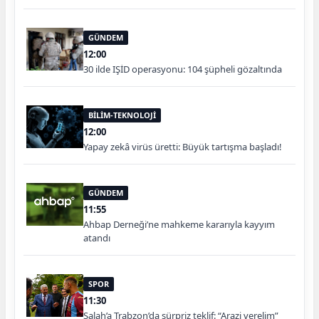
GÜNDEM
12:00
30 ilde IŞİD operasyonu: 104 şüpheli gözaltında
BİLİM-TEKNOLOJİ
12:00
Yapay zekâ virüs üretti: Büyük tartışma başladı!
GÜNDEM
11:55
Ahbap Derneği’ne mahkeme kararıyla kayyım
atandı
SPOR
11:30
Salah’a Trabzon’da sürpriz teklif: “Arazi verelim”