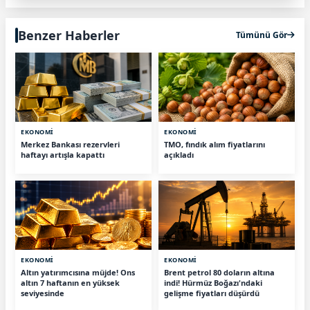
Benzer Haberler
Tümünü Gör
EKONOMİ
EKONOMİ
Merkez Bankası rezervleri
TMO, fındık alım fiyatlarını
haftayı artışla kapattı
açıkladı
EKONOMİ
EKONOMİ
Altın yatırımcısına müjde! Ons
Brent petrol 80 doların altına
altın 7 haftanın en yüksek
indi! Hürmüz Boğazı'ndaki
seviyesinde
gelişme fiyatları düşürdü