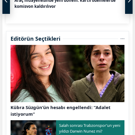
Araç muayenesinde yeni dönem: Kartlı ödemelerde
komisyon kaldırılıyor
Editörün Seçtikleri
Kübra Süzgün’ün hesabı engellendi: “Adalet
istiyorum”
Salah sonrası Trabzonspor’un yeni
yıldızı Darwin Nunez mi?