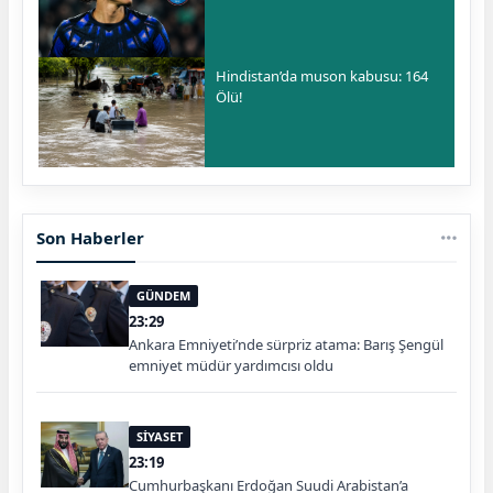
Hindistan’da muson kabusu: 164
Ölü!
Son Haberler
GÜNDEM
23:29
Ankara Emniyeti’nde sürpriz atama: Barış Şengül
emniyet müdür yardımcısı oldu
SİYASET
23:19
Cumhurbaşkanı Erdoğan Suudi Arabistan’a