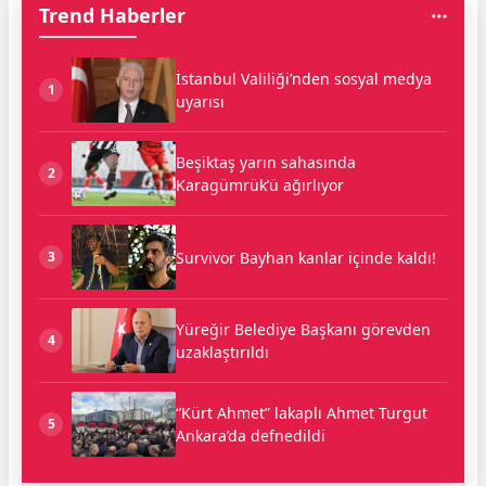
Trend Haberler
İstanbul Valiliği’nden sosyal medya
1
uyarısı
Beşiktaş yarın sahasında
2
Karagümrük’ü ağırlıyor
Survivor Bayhan kanlar içinde kaldı!
3
Yüreğir Belediye Başkanı görevden
4
uzaklaştırıldı
“Kürt Ahmet” lakaplı Ahmet Turgut
5
Ankara’da defnedildi