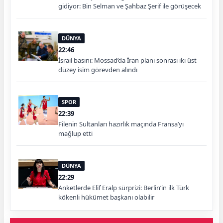
gidiyor: Bin Selman ve Şahbaz Şerif ile görüşecek
DÜNYA
22:46
İsrail basını: Mossad’da İran planı sonrası iki üst
düzey isim görevden alındı
SPOR
22:39
Filenin Sultanları hazırlık maçında Fransa’yı
mağlup etti
DÜNYA
22:29
Anketlerde Elif Eralp sürprizi: Berlin’in ilk Türk
kökenli hükümet başkanı olabilir