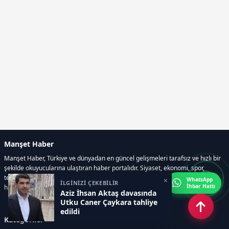
Manşet Haber
Manşet Haber, Türkiye ve dünyadan en güncel gelişmeleri tarafsız ve hızlı bir
şekilde okuyucularına ulaştıran haber portalıdır. Siyaset, ekonomi, spor,
teknoloji, kültür-sanat ve yaşam kategorilerinde doğru, güvenilir ve anlık
×
WhatsApp
İLGİNİZİ ÇEKEBİLİR
İhbar Hattı
haberler sunar.
Aziz İhsan Aktaş davasında
Utku Caner Çaykara tahliye
edildi
Kategoriler