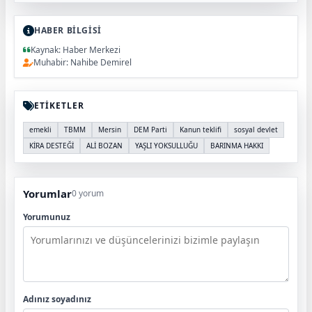
HABER BİLGİSİ
Kaynak: Haber Merkezi
Muhabir: Nahibe Demirel
ETİKETLER
emekli
TBMM
Mersin
DEM Parti
Kanun teklifi
sosyal devlet
KİRA DESTEĞİ
ALİ BOZAN
YAŞLI YOKSULLUĞU
BARINMA HAKKI
Yorumlar
0 yorum
Yorumunuz
Adınız soyadınız