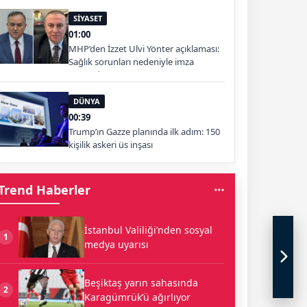
SİYASET
01:00
MHP’den İzzet Ulvi Yönter açıklaması:
Sağlık sorunları nedeniyle imza
atamadı
DÜNYA
00:39
Trump’ın Gazze planında ilk adım: 150
kişilik askeri üs inşası
Trend Haberler
İstanbul Valiliği’nden sosyal
1
medya uyarısı
Beşiktaş yarın sahasında
2
Karagümrük’ü ağırlıyor