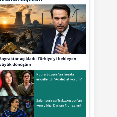
Bayraktar açıkladı: Türkiye’yi bekleyen
büyük dönüşüm
Kübra Süzgün’ün hesabı
engellendi: “Adalet istiyorum”
Salah sonrası Trabzonspor’un
yeni yıldızı Darwin Nunez mi?