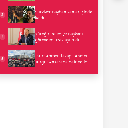
Survivor Bayhan kanlar içinde
3
kaldı!
Yüreğir Belediye Başkanı
4
görevden uzaklaştırıldı
“Kürt Ahmet” lakaplı Ahmet
5
Turgut Ankara’da defnedildi