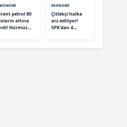
EKONOMİ
EKONOMİ
Brent petrol 80
Çitlekçi halka
doların altına
arz ediliyor!
indi! Hürmüz
SPK'dan 4
Boğazı'ndaki
şirkete onay
elişme fiyatları
çıktı
düşürdü