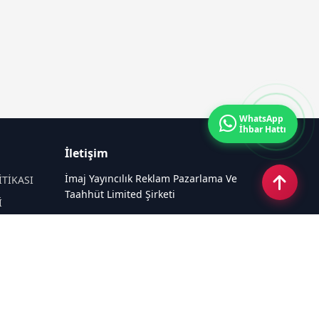
WhatsApp
İhbar Hattı
İletişim
İmaj Yayıncılık Reklam Pazarlama Ve
İTİKASI
Taahhüt Limited Şirketi
İ
Ü
Ümit Mahallesi, 2494/2 Sokak No:4
Çankaya Ankara
Email:
info@mansethaber.com
Tel:
0540 220 08 08
Sosyal Medya