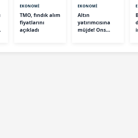
EKONOMİ
EKONOMİ
ı
TMO, fındık alım
Altın
fiyatlarını
yatırımcısına
açıkladı
müjde! Ons
altın 7 haftanın
en yüksek
g
seviyesinde