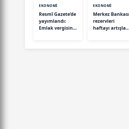
EKONOMİ
EKONOMİ
Resmî Gazete’de
Merkez Bankas
yayımlandı:
rezervleri
Emlak vergisine
haftayı artışla
esas metrekare
kapattı
maliyetleri belli
oldu