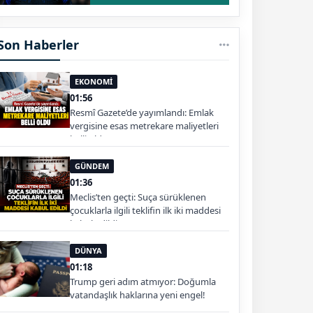
Son Haberler
EKONOMİ
01:56
Resmî Gazete’de yayımlandı: Emlak
vergisine esas metrekare maliyetleri
belli oldu
GÜNDEM
01:36
Meclis’ten geçti: Suça sürüklenen
çocuklarla ilgili teklifin ilk iki maddesi
kabul edildi
DÜNYA
01:18
Trump geri adım atmıyor: Doğumla
vatandaşlık haklarına yeni engel!