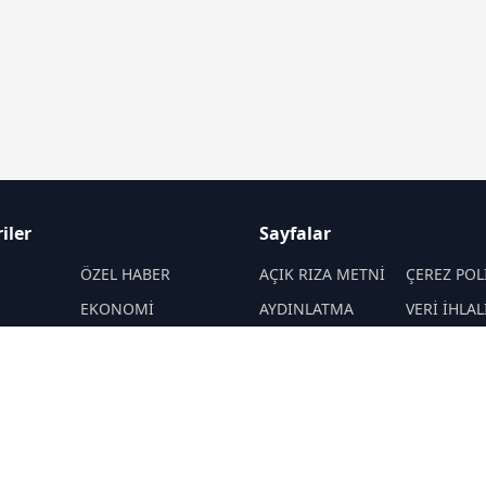
iler
Sayfalar
M
ÖZEL HABER
AÇIK RIZA METNİ
ÇEREZ POL
EKONOMİ
AYDINLATMA
VERİ İHLAL
METNİ
PROSEDÜR
SPOR
VERİ SAKLAMA VE
İletişim
ENERJİ
İMHA POLİTİKASI
MANŞET
MAGAZİN
RSS
Sitemap
EKNOLOJİ
KÜLTÜR-SANAT