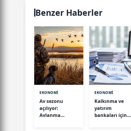
Benzer Haberler
EKONOMİ
EKONOMİ
Av sezonu
Kalkınma ve
açılıyor:
yatırım
Avlanma
bankaları için
günleri ve
kredi sınırları
kuralları belli
değişti