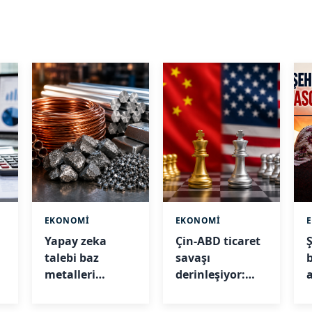
EKONOMİ
EKONOMİ
Yapay zeka
Çin-ABD ticaret
talebi baz
savaşı
metalleri
derinleşiyor:
yükseltti: Nikel
Yeni yaptırımlar
ve bakır
açıklandı