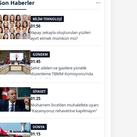
Son Haberler
BİLİM-TEKNOLOJİ
01:56
Yapay zekayla oluşturulan yüzleri
ayırt etmek mümkün mü?
GÜNDEM
01:45
Şehit aileleri ve gazilere yönelik
düzenleme TBMM Komisyonu’nda
kabul edildi
SİYASET
01:25
Muharrem İnce’den muhalefete uyarı:
“Kazanıyoruz rehavetine kapılmayın"
DÜNYA
01:15