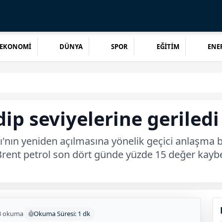
EKONOMİ
DÜNYA
SPOR
EĞİTİM
ENER
dip seviyelerine geriledi
nın yeniden açılmasına yönelik geçici anlaşma be
ı. Brent petrol son dört günde yüzde 15 değer kay
3 okuma
Okuma Süresi: 1 dk