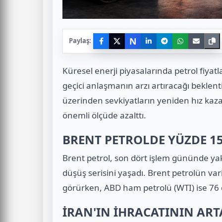
N
Paylaş:
Küresel enerji piyasalarında petrol fiyat
geçici anlaşmanın arzı artıracağı bekle
üzerinden sevkiyatların yeniden hız kaza
önemli ölçüde azalttı.
BRENT PETROLDE YÜZDE 15
Brent petrol, son dört işlem gününde ya
düşüş serisini yaşadı. Brent petrolün vari
görürken, ABD ham petrolü (WTI) ise 76 
İRAN'IN İHRACATININ AR