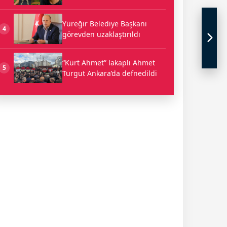
Yüreğir Belediye Başkanı
4
görevden uzaklaştırıldı
“Kürt Ahmet” lakaplı Ahmet
5
Turgut Ankara’da defnedildi