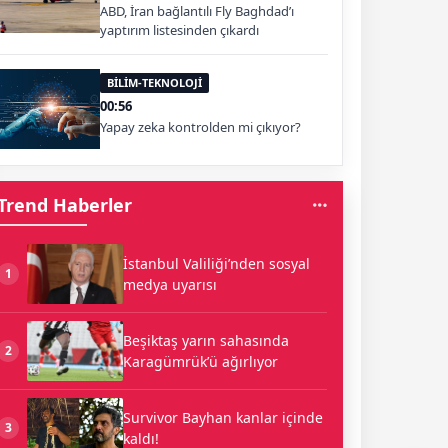
ABD, İran bağlantılı Fly Baghdad’ı
yaptırım listesinden çıkardı
BİLİM-TEKNOLOJİ
00:56
Yapay zeka kontrolden mi çıkıyor?
Trend Haberler
İstanbul Valiliği’nden sosyal
1
medya uyarısı
Beşiktaş yarın sahasında
2
Karagümrük’ü ağırlıyor
Survivor Bayhan kanlar içinde
3
kaldı!