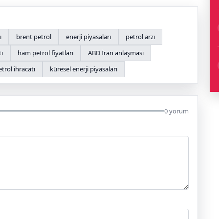
ı
brent petrol
enerji piyasaları
petrol arzı
tı
ham petrol fiyatları
ABD İran anlaşması
etrol ihracatı
küresel enerji piyasaları
0 yorum