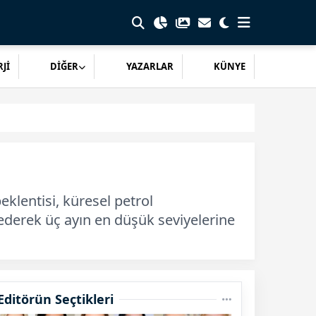
Jİ
DİĞER
YAZARLAR
KÜNYE
klentisi, küresel petrol
bederek üç ayın en düşük seviyelerine
Editörün Seçtikleri