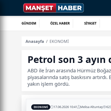
GÜNDEM
ÖZEL HABER
SİYASET
Anasayfa
EKONOMİ
Petrol son 3 ayın 
ABD ile İran arasında Hürmüz Boğazı'
piyasalarında satış baskısını artırd
yakın işlem gördü.
17.06.2026 10:41
Melisa Altuntaş
62
EKONOMİ