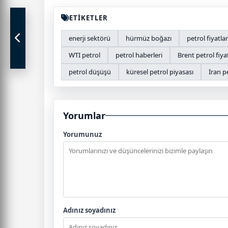
ETİKETLER
enerji sektörü
hürmüz boğazı
petrol fiyatlar
WTI petrol
petrol haberleri
Brent petrol fiya
petrol düşüşü
küresel petrol piyasası
İran p
Yorumlar
Yorumunuz
Adınız soyadınız