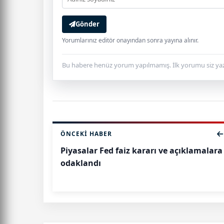
Gönder
Yorumlarınız editör onayından sonra yayına alınır.
Bu habere henüz yorum yapılmamış. İlk yorumu siz yaz
ÖNCEKI HABER
Piyasalar Fed faiz kararı ve açıklamalara
odaklandı