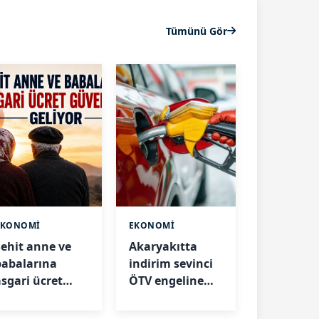
Tümünü Gör
EKONOMİ
EKONOMİ
Şehit anne ve
Akaryakıtta
babalarına
indirim sevinci
asgari ücret
ÖTV engeline
güvencesi
takıldı
geliyor