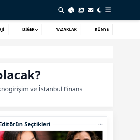
Jİ
DİĞER
YAZARLAR
KÜNYE
olacak?
knogirişim ve İstanbul Finans
Editörün Seçtikleri