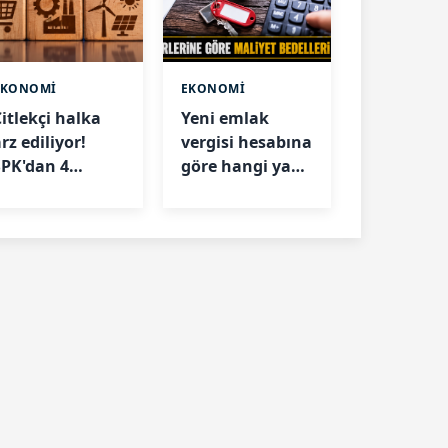
EKONOMİ
EKONOMİ
Çitlekçi halka
Yeni emlak
rz ediliyor!
vergisi hesabına
SPK'dan 4
göre hangi yapı
şirkete onay
ne kadar değer
ıktı
kazandı?