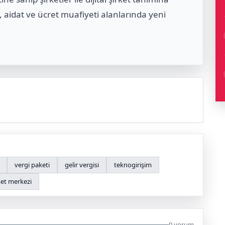
, aidat ve ücret muafiyeti alanlarında yeni
vergi paketi
gelir vergisi
teknogirişim
zmet merkezi
0 yorum