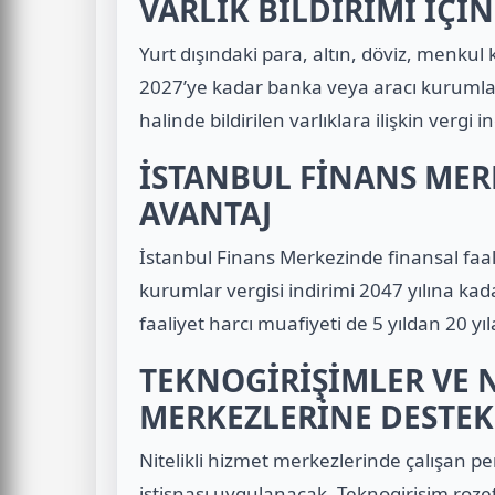
VARLIK BİLDİRİMİ İÇİN
Yurt dışındaki para, altın, döviz, menku
2027’ye kadar banka veya aracı kurumlara 
halinde bildirilen varlıklara ilişkin vergi
İSTANBUL FİNANS MER
AVANTAJ
İstanbul Finans Merkezinde finansal faal
kurumlar vergisi indirimi 2047 yılına kad
faaliyet harcı muafiyeti de 5 yıldan 20 yıla
TEKNOGİRİŞİMLER VE N
MERKEZLERİNE DESTEK
Nitelikli hizmet merkezlerinde çalışan pers
istisnası uygulanacak. Teknogirişim rozetin