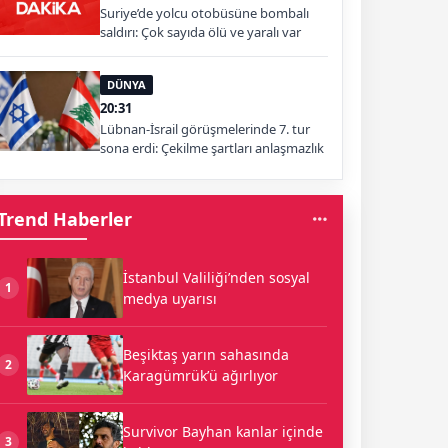
Suriye’de yolcu otobüsüne bombalı
saldırı: Çok sayıda ölü ve yaralı var
DÜNYA
20:31
Lübnan-İsrail görüşmelerinde 7. tur
sona erdi: Çekilme şartları anlaşmazlık
yarattı
Trend Haberler
İstanbul Valiliği’nden sosyal
1
medya uyarısı
Beşiktaş yarın sahasında
2
Karagümrük’ü ağırlıyor
Survivor Bayhan kanlar içinde
3