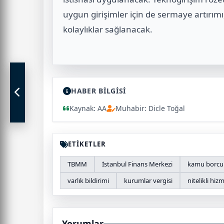
uygun girişimler için de sermaye artırımı
kolaylıklar sağlanacak.
HABER BİLGİSİ
Kaynak: AA
Muhabir: Dicle Toğal
ETİKETLER
TBMM
İstanbul Finans Merkezi
kamu borcu
varlık bildirimi
kurumlar vergisi
nitelikli hi
Yorumlar