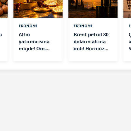
EKONOMİ
EKONOMİ
m
Altın
Brent petrol 80
yatırımcısına
doların altına
a
müjde! Ons
indi! Hürmüz
altın 7 haftanın
Boğazı'ndaki
en yüksek
gelişme fiyatları
ç
seviyesinde
düşürdü