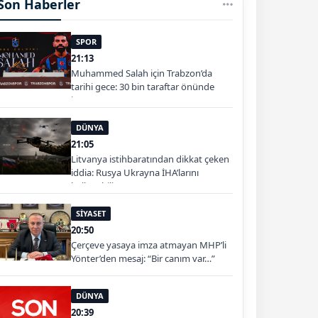
Son Haberler
SPOR
21:13
Muhammed Salah için Trabzon’da
tarihi gece: 30 bin taraftar önünde
imza attı
DÜNYA
21:05
Litvanya istihbaratından dikkat çeken
iddia: Rusya Ukrayna İHA’larını
kullanabilir
SİYASET
20:50
Çerçeve yasaya imza atmayan MHP’li
Yönter’den mesaj: “Bir canım var…”
DÜNYA
20:39