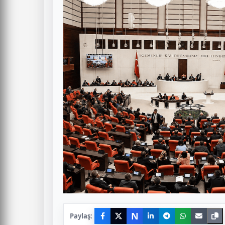
N
Paylaş: