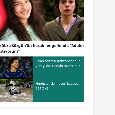
Kübra Süzgün’ün hesabı engellendi: “Adalet
istiyorum”
Salah sonrası Trabzonspor’un
yeni yıldızı Darwin Nunez mi?
Hindistan’da muson kabusu:
164 Ölü!