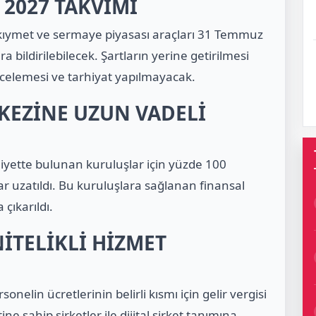
 2027 TAKVİMİ
l kıymet ve sermaye piyasası araçları 31 Temmuz
bildirilebilecek. Şartların yerine getirilmesi
 incelemesi ve tarhiyat yapılmayacak.
KEZİNE UZUN VADELİ
iyette bulunan kuruluşlar için yüzde 100
ar uzatıldı. Bu kuruluşlara sağlanan finansal
 çıkarıldı.
İTELİKLİ HİZMET
onelin ücretlerinin belirli kısmı için gelir vergisi
e sahip şirketler ile dijital şirket tanımına