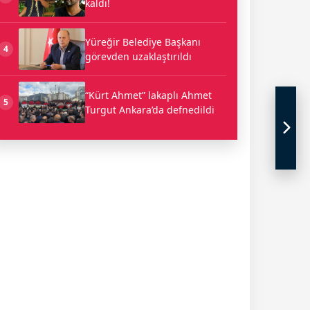
kaldı!
Yüreğir Belediye Başkanı
4
görevden uzaklaştırıldı
“Kürt Ahmet” lakaplı Ahmet
5
Turgut Ankara’da defnedildi