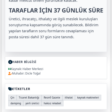
kadar mevcut önlem yürürlükte kalacak.
TARAFLAR İÇİN 37 GÜNLÜK SÜRE
Üretici, ihracatçı, ithalatçı ve ilgili meslek kuruluşları
soruşturma kapsamında görüş sunabilecek. Bildirim
yapılan tarafların soru formlarını cevaplaması için
posta süresi dahil 37 gün süre tanındı.
HABER BİLGİSİ
Kaynak: Haber Merkezi
Muhabir: Dicle Toğal
ETİKETLER
Çin
Ticaret Bakanlığı
Resmî Gazete
ithalat
kaynak makineleri
damping
yerli üretici
haksız rekabet