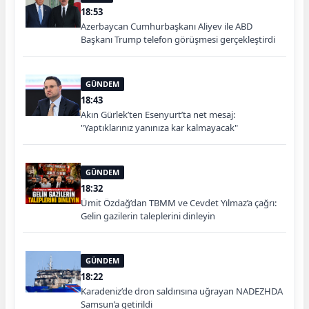
18:53
Azerbaycan Cumhurbaşkanı Aliyev ile ABD
Başkanı Trump telefon görüşmesi gerçekleştirdi
GÜNDEM
18:43
Akın Gürlek’ten Esenyurt’ta net mesaj:
"Yaptıklarınız yanınıza kar kalmayacak"
GÜNDEM
18:32
Ümit Özdağ’dan TBMM ve Cevdet Yılmaz’a çağrı:
Gelin gazilerin taleplerini dinleyin
GÜNDEM
18:22
Karadeniz’de dron saldırısına uğrayan NADEZHDA
Samsun’a getirildi