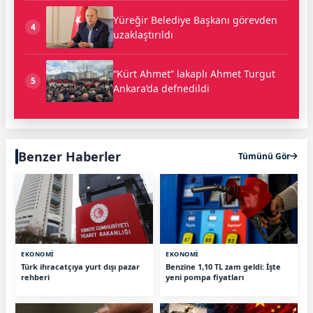
Yüreğir Belediye Başkanı görevden
4
uzaklaştırıldı
“Kürt Ahmet” lakaplı Ahmet Turgut
5
Ankara’da defnedildi
Benzer Haberler
Tümünü Gör
EKONOMİ
EKONOMİ
Türk ihracatçıya yurt dışı pazar
Benzine 1,10 TL zam geldi: İşte
rehberi
yeni pompa fiyatları