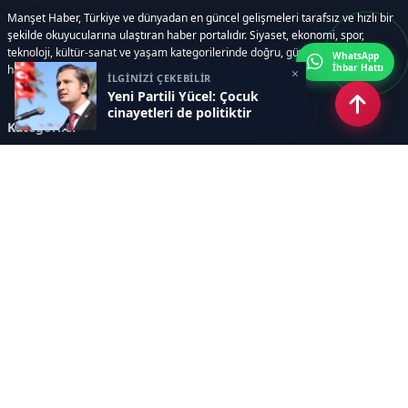
Manşet Haber, Türkiye ve dünyadan en güncel gelişmeleri tarafsız ve hızlı bir
şekilde okuyucularına ulaştıran haber portalıdır. Siyaset, ekonomi, spor,
teknoloji, kültür-sanat ve yaşam kategorilerinde doğru, güvenilir ve anlık
WhatsApp
İhbar Hattı
haberler sunar.
×
İLGİNİZİ ÇEKEBİLİR
Yeni Partili Yücel: Çocuk
cinayetleri de politiktir
Kategoriler
GÜNDEM
ÖZEL HABER
SİYASET
EKONOMİ
DÜNYA
SPOR
EĞİTİM
ENERJİ
DİĞER
MANŞET
SAĞLIK
MAGAZİN
BİLİM-TEKNOLOJİ
KÜLTÜR-SANAT
SEKTÖREL SİTELERİMİZ
YAZARLAR
KÜNYE