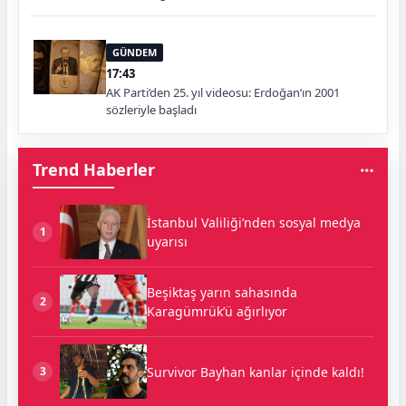
GÜNDEM
17:43
AK Parti’den 25. yıl videosu: Erdoğan’ın 2001
sözleriyle başladı
Trend Haberler
İstanbul Valiliği’nden sosyal medya
1
uyarısı
Beşiktaş yarın sahasında
2
Karagümrük’ü ağırlıyor
Survivor Bayhan kanlar içinde kaldı!
3