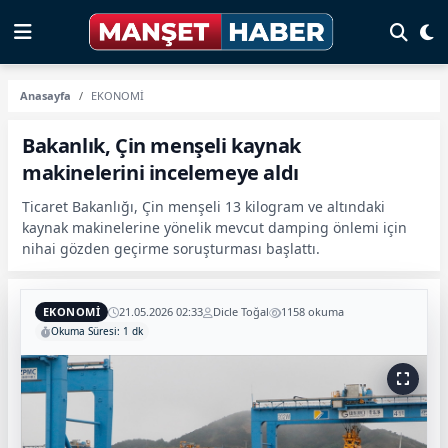
Anasayfa
EKONOMİ
Bakanlık, Çin menşeli kaynak
makinelerini incelemeye aldı
Ticaret Bakanlığı, Çin menşeli 13 kilogram ve altındaki
kaynak makinelerine yönelik mevcut damping önlemi için
nihai gözden geçirme soruşturması başlattı.
EKONOMİ
21.05.2026 02:33
Dicle Toğal
1158 okuma
Okuma Süresi: 1 dk