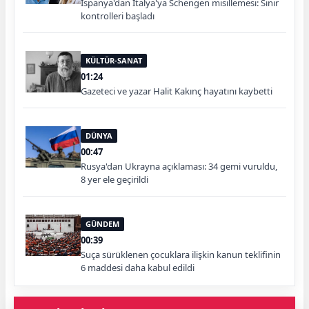
İspanya'dan İtalya'ya Schengen misillemesi: Sınır
kontrolleri başladı
KÜLTÜR-SANAT
01:24
Gazeteci ve yazar Halit Kakınç hayatını kaybetti
DÜNYA
00:47
Rusya'dan Ukrayna açıklaması: 34 gemi vuruldu,
8 yer ele geçirildi
GÜNDEM
00:39
Suça sürüklenen çocuklara ilişkin kanun teklifinin
6 maddesi daha kabul edildi