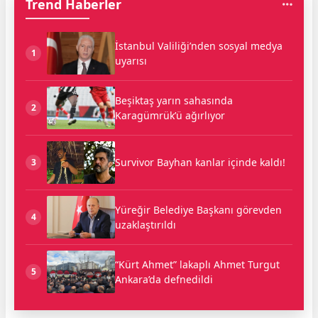
Trend Haberler
İstanbul Valiliği’nden sosyal medya
1
uyarısı
Beşiktaş yarın sahasında
2
Karagümrük’ü ağırlıyor
Survivor Bayhan kanlar içinde kaldı!
3
Yüreğir Belediye Başkanı görevden
4
uzaklaştırıldı
“Kürt Ahmet” lakaplı Ahmet Turgut
5
Ankara’da defnedildi