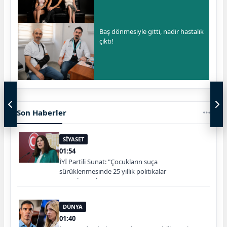
Baş dönmesiyle gitti, nadir hastalık
çıktı!
Son Haberler
SİYASET
01:54
İYİ Partili Sunat: "Çocukların suça
sürüklenmesinde 25 yıllık politikalar
sorgulanmalı"
DÜNYA
01:40