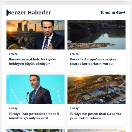
Benzer Haberler
Tümünü Gör
ENERJİ
ENERJİ
Bayraktar açıkladı: Türkiye’yi
Kuraklık Avrupa’nın enerji ve
bekleyen büyük dönüşüm
ticaret koridorlarını vurdu
ENERJİ
ENERJİ
Türkiye Irak petrolünde hedefi
Türkiye’nin petrol üssü Gabar’da
büyüttü: 2,5 milyon varil
yeni üretim rekoru