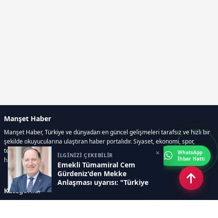
Manşet Haber
Manşet Haber, Türkiye ve dünyadan en güncel gelişmeleri tarafsız ve hızlı bir
şekilde okuyucularına ulaştıran haber portalıdır. Siyaset, ekonomi, spor,
teknoloji, kültür-sanat ve yaşam kategorilerinde doğru, güvenilir ve anlık
×
WhatsApp
İLGİNİZİ ÇEKEBİLİR
İhbar Hattı
haberler sunar.
Emekli Tümamiral Cem
Gürdeniz'den Mekke
Anlaşması uyarısı: "Türkiye
Kategoriler
bölgesel krizlere çekilebilir"
GÜNDEM
ÖZEL HABER