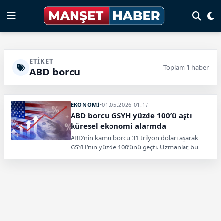
ETIKET
Toplam
1
haber
ABD borcu
EKONOMİ
•
01.05.2026 01:17
ABD borcu GSYH yüzde 100’ü aştı
küresel ekonomi alarmda
ABD’nin kamu borcu 31 trilyon doları aşarak
GSYH’nin yüzde 100’ünü geçti. Uzmanlar, bu
seviyenin ekonomik istikrar, faiz yükü ve
küresel finans dengeleri açısından ciddi riskler
oluşturduğunu belirtiyor.