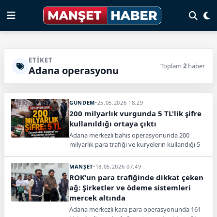
ETIKET
Toplam
2
haber
Adana operasyonu
GÜNDEM
•
25.05.2026 18:29
200 milyarlık vurgunda 5 TL'lik şifre
kullanıldığı ortaya çıktı
Adana merkezli bahis operasyonunda 200
milyarlık para trafiği ve kuryelerin kullandığı 5
TL’lik banknot şifresi ortaya çıktı.
MANŞET
•
18.05.2026 07:49
ROK’un para trafiğinde dikkat çeken
ağ: Şirketler ve ödeme sistemleri
mercek altında
Adana merkezli kara para operasyonunda 161