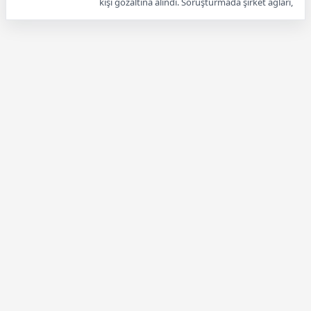
kişi gözaltına alındı. Soruşturmada şirket ağları,
ödeme kuruluşları ve KKTC bağlantısı öne çıktı.