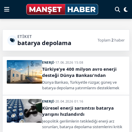
ETIKET
Toplam
2
haber
batarya depolama
ENERJİ
•
17.06.2026 15:08
Türkiye’ye 400 milyon avro enerji
desteği Dünya Bankası'ndan
Dünya Bankası, Türkiye’de rüzgar, güneş ve
batarya depolama yatırımlarını desteklemek
için 400 milyon avroluk ilave finansmanı
onayladı.
ENERJİ
•
20.04.2026 01:16
Küresel enerji sarsıntısı batarya
yarışını hızlandırdı
Jeopolitik gerilimlerin tetiklediği enerji arz
sorunları, batarya depolama sistemlerini kritik