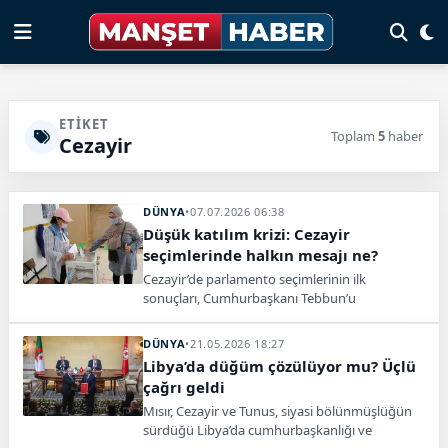
ETIKET
Toplam
5
haber
Cezayir
DÜNYA
•
07.07.2026 06:38
Düşük katılım krizi: Cezayir
seçimlerinde halkın mesajı ne?
Cezayir’de parlamento seçimlerinin ilk
sonuçları, Cumhurbaşkanı Tebbun’u
destekleyen partilerin mecliste ağırlığını
koruduğunu gösterdi.
DÜNYA
•
21.05.2026 18:27
Libya’da düğüm çözülüyor mu? Üçlü
çağrı geldi
Mısır, Cezayir ve Tunus, siyasi bölünmüşlüğün
sürdüğü Libya’da cumhurbaşkanlığı ve