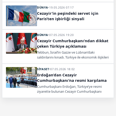
parlamento seçimlerinin vakit kaybetmeden
yapılmasını istedi.
DÜNYA
•
19.05.2026 07:17
Cezayir’in peşindeki servet için
Paris’ten işbirliği sinyali
DÜNYA
•
07.05.2026 19:20
Cezayir Cumhurbaşkanı’ndan dikkat
çeken Türkiye açıklaması
Tebbun, İsrail’in Gazze ve Lübnan’daki
saldırılarını kınadı. Türkiye ile ekonomik ilişkileri
çeşitlendirme ve ortak miras vurgusu yaptı,
dedi.
SİYASET
•
07.05.2026 18:02
Erdoğan’dan Cezayir
Cumhurbaşkanı’na resmi karşılama
Cumhurbaşkanı Erdoğan, Türkiye’ye resmi
ziyarette bulunan Cezayir Cumhurbaşkanı
Abdülmecid Tebbun’u Cumhurbaşkanlığı
Külliyesi’nde törenle karşıladı.