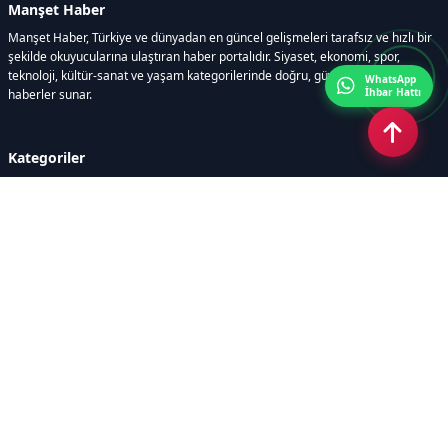
Manşet Haber
Manşet Haber, Türkiye ve dünyadan en güncel gelişmeleri tarafsız ve hızlı bir
şekilde okuyucularına ulaştıran haber portalıdır. Siyaset, ekonomi, spor,
teknoloji, kültür-sanat ve yaşam kategorilerinde doğru, güvenilir ve anlık
WhatsApp
İhbar Hattı
haberler sunar.
Kategoriler
GÜNDEM
ÖZEL HABER
SİYASET
EKONOMİ
DÜNYA
SPOR
EĞİTİM
ENERJİ
DİĞER
MANŞET
SAĞLIK
MAGAZİN
BİLİM-TEKNOLOJİ
KÜLTÜR-SANAT
SEKTÖREL SİTELERİMİZ
YAZARLAR
KÜNYE