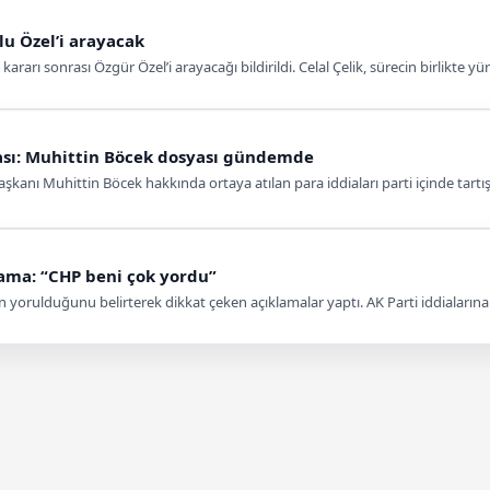
lu Özel’i arayacak
rarı sonrası Özgür Özel’i arayacağı bildirildi. Celal Çelik, sürecin birlikte yü
ması: Muhittin Böcek dosyası gündemde
şkanı Muhittin Böcek hakkında ortaya atılan para iddiaları parti içinde tart
lama: “CHP beni çok yordu”
n yorulduğunu belirterek dikkat çeken açıklamalar yaptı. AK Parti iddialarına