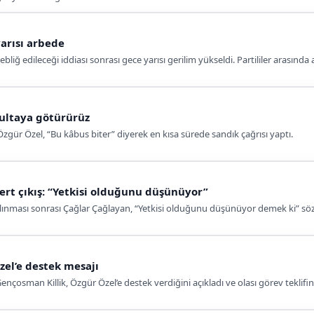
arısı arbede
liğ edileceği iddiası sonrası gece yarısı gerilim yükseldi. Partililer arasında 
rultaya götürürüz
gür Özel, “Bu kâbus biter” diyerek en kısa sürede sandık çağrısı yaptı.
ert çıkış: “Yetkisi olduğunu düşünüyor”
lınması sonrası Çağlar Çağlayan, “Yetkisi olduğunu düşünüyor demek ki” sözle
zel’e destek mesajı
nçosman Killik, Özgür Özel’e destek verdiğini açıkladı ve olası görev teklifi