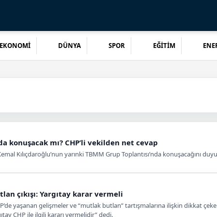
EKONOMİ
DÜNYA
SPOR
EĞİTİM
ENER
da konuşacak mı? CHP’li vekilden net cevap
, Kemal Kılıçdaroğlu’nun yarınki TBMM Grup Toplantısı’nda konuşacağını duy
lan çıkışı: Yargıtay karar vermeli
de yaşanan gelişmeler ve “mutlak butlan” tartışmalarına ilişkin dikkat çeke
ıtay CHP ile ilgili kararı vermelidir” dedi.