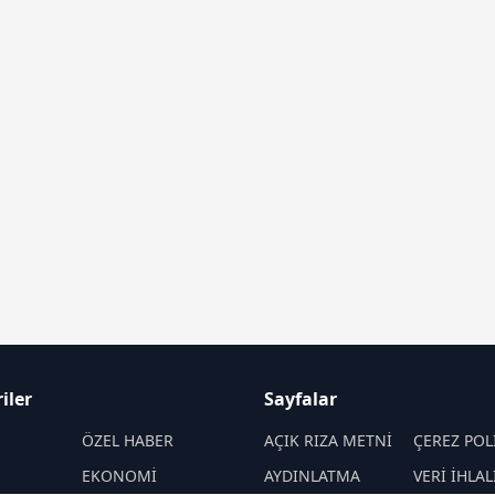
iler
Sayfalar
M
ÖZEL HABER
AÇIK RIZA METNİ
ÇEREZ POL
EKONOMİ
AYDINLATMA
VERİ İHLAL