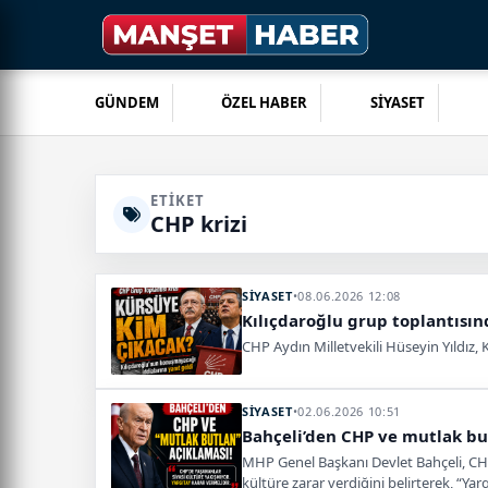
GÜNDEM
ÖZEL HABER
SİYASET
ETIKET
CHP krizi
SİYASET
•
08.06.2026 12:08
Kılıçdaroğlu grup toplantısın
CHP Aydın Milletvekili Hüseyin Yıldız
SİYASET
•
02.06.2026 10:51
Bahçeli’den CHP ve mutlak but
MHP Genel Başkanı Devlet Bahçeli, CHP’
kültüre zarar verdiğini belirterek, “Yarg