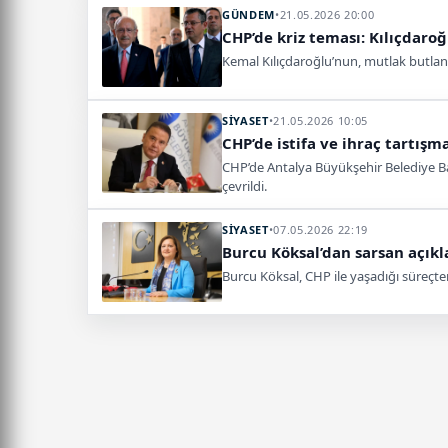
GÜNDEM
•
21.05.2026 20:00
CHP’de kriz teması: Kılıçdaroğ
Kemal Kılıçdaroğlu’nun, mutlak butlan ka
SİYASET
•
21.05.2026 10:05
CHP’de istifa ve ihraç tartış
CHP’de Antalya Büyükşehir Belediye Ba
çevrildi.
SİYASET
•
07.05.2026 22:19
Burcu Köksal’dan sarsan açık
Burcu Köksal, CHP ile yaşadığı süreçte