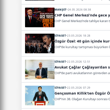
MANŞET
•
24.05.2026 08:38
CHP Genel Merkezi’nde gece y
CHP Genel Merkezi’nde tahliye kararı teb
SİYASET
•
23.05.2026 18:28
Özgür Özel: 40 gün içinde ku
CHP’de kurultay tartışması büyürken Öz
SİYASET
•
22.05.2026 12:51
Avukat Çağlar Çağlayan’dan s
CHP’de parti avukatlarının görevden a
SİYASET
•
22.05.2026 07:29
Gençosman Killik’ten Özgür Ö
CHP’nin 38. Olağan Kurultayı sonrası Ge