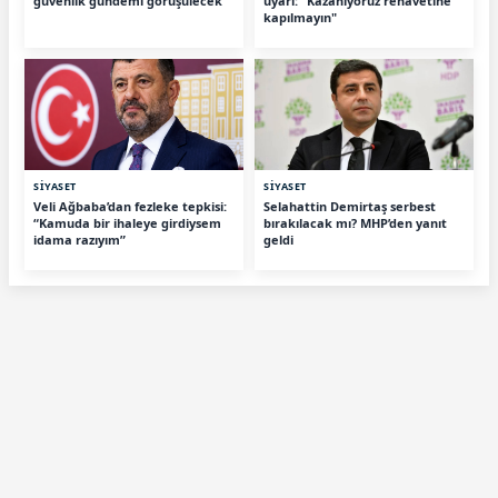
güvenlik gündemi görüşülecek
uyarı: “Kazanıyoruz rehavetine
kapılmayın"
SİYASET
SİYASET
Veli Ağbaba’dan fezleke tepkisi:
Selahattin Demirtaş serbest
“Kamuda bir ihaleye girdiysem
bırakılacak mı? MHP’den yanıt
idama razıyım”
geldi