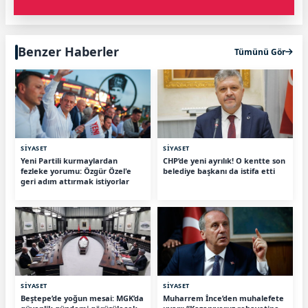
Benzer Haberler
Tümünü Gör
SİYASET
SİYASET
Yeni Partili kurmaylardan
CHP’de yeni ayrılık! O kentte son
fezleke yorumu: Özgür Özel'e
belediye başkanı da istifa etti
geri adım attırmak istiyorlar
SİYASET
SİYASET
Beştepe’de yoğun mesai: MGK’da
Muharrem İnce’den muhalefete