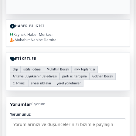
HABER BİLGİSİ
Kaynak: Haber Merkezi
Muhabir: Nahibe Demirel
ETİKETLER
chp
istifa iddiası
Muhittin Böcek
myk toplantısı
Antalya Büyükşehir Belediyesi
parti içi tartışma
Gökhan Böcek
CHP krizi
siyasi iddialar
yerel yönetimler
Yorumlar
0 yorum
Yorumunuz