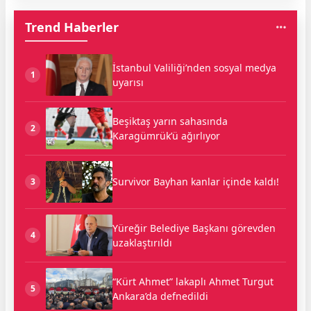
Trend Haberler
İstanbul Valiliği’nden sosyal medya
1
uyarısı
Beşiktaş yarın sahasında
2
Karagümrük’ü ağırlıyor
Survivor Bayhan kanlar içinde kaldı!
3
Yüreğir Belediye Başkanı görevden
4
uzaklaştırıldı
“Kürt Ahmet” lakaplı Ahmet Turgut
5
Ankara’da defnedildi