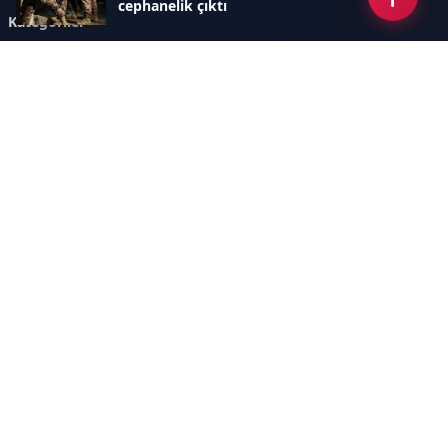
cephanelik çıktı
Kategoriler
GÜNDEM
ÖZEL HABER
SİYASET
EKONOMİ
DÜNYA
SPOR
EĞİTİM
ENERJİ
DİĞER
MANŞET
SAĞLIK
MAGAZİN
BİLİM-TEKNOLOJİ
KÜLTÜR-SANAT
SEKTÖREL SİTELERİMİZ
YAZARLAR
KÜNYE
Sayfalar
AÇIK RIZA METNİ
ÇEREZ POLİTİKASI
AYDINLATMA METNİ
VERİ İHLALİ PROSEDÜRÜ