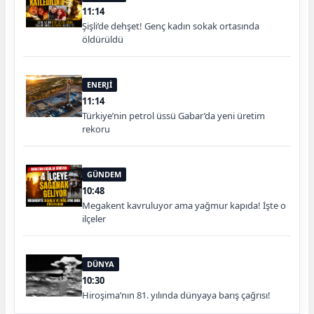
11:14
Şişli’de dehşet! Genç kadın sokak ortasında
öldürüldü
ENERJİ
11:14
Türkiye’nin petrol üssü Gabar’da yeni üretim
rekoru
GÜNDEM
10:48
Megakent kavruluyor ama yağmur kapıda! İşte o
ilçeler
DÜNYA
10:30
Hiroşima’nın 81. yılında dünyaya barış çağrısı!