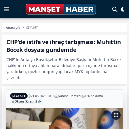
Anasayfa
SİYASET
CHP’de istifa ve ihraç tartışması: Muhittin
Böcek dosyası gündemde
CHP’de Antalya Büyükşehir Belediye Başkanı Muhittin Böcek
hakkında ortaya atılan para iddiaları parti içinde tartışma
yaratırken, gözler bugün yapılacak MYK toplantısına
çevrildi.
SİYASET
21.05.2026 10:05
Nahibe Demirel
1269 okuma
Okuma Süresi: 2 dk