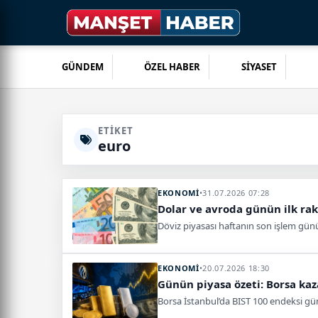
GÜNDEM
ÖZEL HABER
SİYASET
ETIKET
euro
EKONOMİ
•
31.07.2026 07:28
Dolar ve avroda günün ilk rak
Döviz piyasası haftanın son işlem günün
EKONOMİ
•
20.07.2026 18:30
Günün piyasa özeti: Borsa kaz
Borsa İstanbul’da BIST 100 endeksi günü