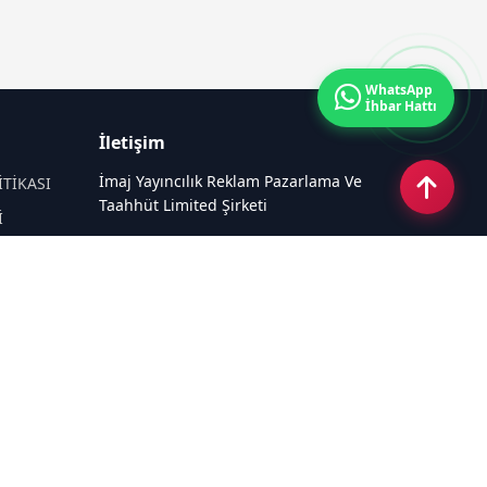
WhatsApp
İhbar Hattı
İletişim
İmaj Yayıncılık Reklam Pazarlama Ve
İTİKASI
Taahhüt Limited Şirketi
İ
Ü
Ümit Mahallesi, 2494/2 Sokak No:4
Çankaya Ankara
Email:
info@mansethaber.com
Tel:
0540 220 08 08
Sosyal Medya