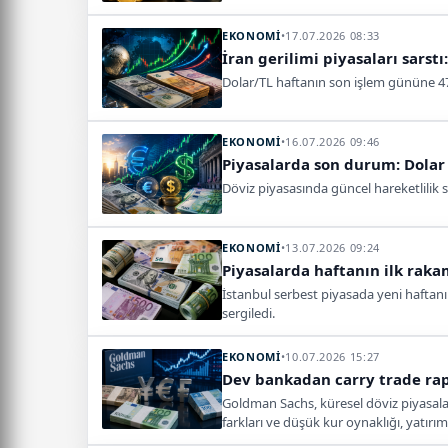
EKONOMİ
•
17.07.2026 08:33
İran gerilimi piyasaları sarst
Dolar/TL haftanın son işlem gününe 47,
EKONOMİ
•
16.07.2026 09:46
Piyasalarda son durum: Dolar 
Döviz piyasasında güncel hareketlilik 
EKONOMİ
•
13.07.2026 09:24
Piyasalarda haftanın ilk rakam
İstanbul serbest piyasada yeni haftanın
sergiledi.
EKONOMİ
•
10.07.2026 15:27
Dev bankadan carry trade rapo
Goldman Sachs, küresel döviz piyasalar
farkları ve düşük kur oynaklığı, yatırımc