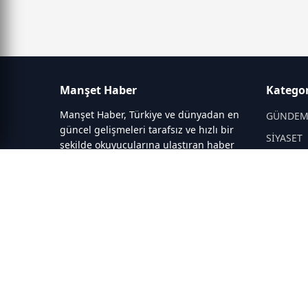
Manşet Haber
Kategor
Manşet Haber, Türkiye ve dünyadan en
GÜNDE
güncel gelişmeleri tarafsız ve hızlı bir
SİYASET
şekilde okuyucularına ulaştıran haber
portalıdır. Siyaset, ekonomi, spor,
DÜNYA
teknoloji, kültür-sanat ve yaşam
EĞİTİM
kategorilerinde doğru, güvenilir ve
DİĞER
anlık haberler sunar.
SAĞLIK
BİLİM-T
SEKTÖRE
SİTELER