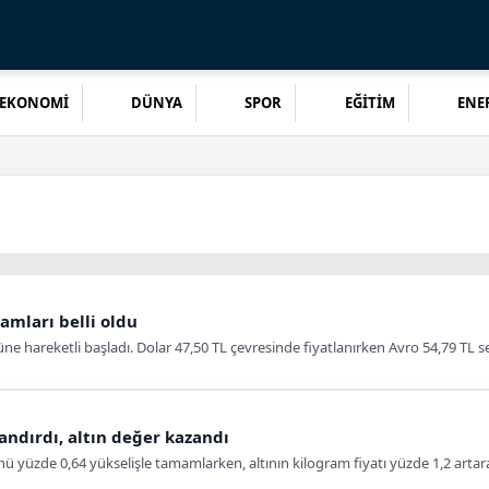
EKONOMİ
DÜNYA
SPOR
EĞİTİM
ENER
amları belli oldu
e hareketli başladı. Dolar 47,50 TL çevresinde fiyatlanırken Avro 54,79 TL se
andırdı, altın değer kazandı
 yüzde 0,64 yükselişle tamamlarken, altının kilogram fiyatı yüzde 1,2 artarak