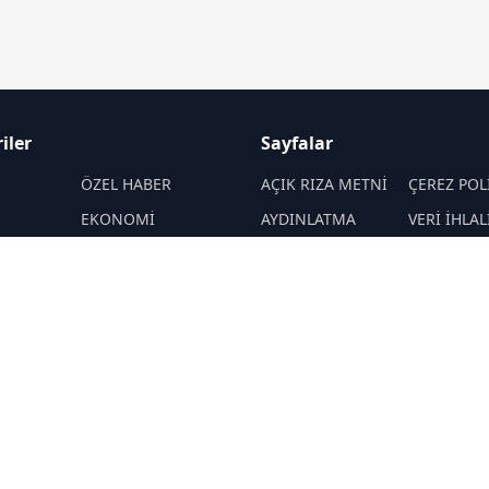
iler
Sayfalar
M
ÖZEL HABER
AÇIK RIZA METNİ
ÇEREZ POL
EKONOMİ
AYDINLATMA
VERİ İHLAL
METNİ
PROSEDÜR
SPOR
VERİ SAKLAMA VE
İletişim
ENERJİ
İMHA POLİTİKASI
MANŞET
MAGAZİN
RSS
Sitemap
EKNOLOJİ
KÜLTÜR-SANAT
Haber Arşivi
L
YAZARLAR
İMİZ