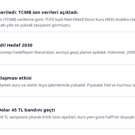
geriledi: TCMB son verileri açıkladı
(TCMB) verilerine göre, TÜFE bazlı Reel Efektif Döviz Kuru (REK) endeksi Hazir
altı yılın en yüksek seviyesini görmüştü.
rdi! Hedef 2030
yümeyi hedefleyen Macaristan, euroya geçiş planını açıkladı. Hükümet, 2030 yı
laşması etkisi
arken euro ve sterlin Asya işlemlerinde yükseldi. Piyasalar Fed ve Hürmüz sür
Dolar 45 TL bandını geçti
8 TL seviyesine çıkarak kritik sınırı aşarken, euro yeni güne hafif bir düşüşle 