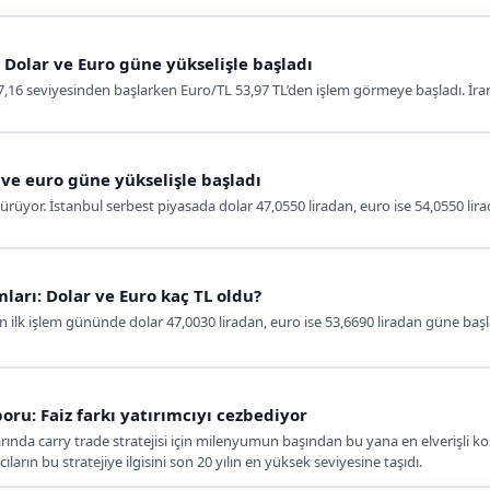
ı: Dolar ve Euro güne yükselişle başladı
16 seviyesinden başlarken Euro/TL 53,97 TL’den işlem görmeye başladı. İran-A
ve euro güne yükselişle başladı
sürüyor. İstanbul serbest piyasada dolar 47,0550 liradan, euro ise 54,0550 li
ları: Dolar ve Euro kaç TL oldu?
 ilk işlem gününde dolar 47,0030 liradan, euro ise 53,6690 liradan güne başla
ru: Faiz farkı yatırımcıyı cezbediyor
ında carry trade stratejisi için milenyumun başından bu yana en elverişli ko
ıların bu stratejiye ilgisini son 20 yılın en yüksek seviyesine taşıdı.