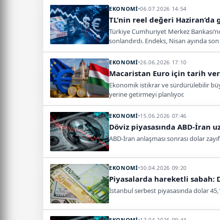
EKONOMİ
•
06.07.2026 14:54
TL’nin reel değeri Haziran’da 
Türkiye Cumhuriyet Merkez Bankası’nın 
sonlandırdı. Endeks, Nisan ayında son 
EKONOMİ
•
26.06.2026 17:10
Macaristan Euro için tarih ve
Ekonomik istikrar ve sürdürülebilir bü
yerine getirmeyi planlıyor.
EKONOMİ
•
15.06.2026 07:46
Döviz piyasasında ABD-İran uz
ABD-İran anlaşması sonrası dolar zayıfl
EKONOMİ
•
30.04.2026 09:20
Piyasalarda hareketli sabah: 
İstanbul serbest piyasasında dolar 45,1
EKONOMİ
•
17.04.2026 09:44