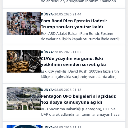
dolandırıcılığıyla suçlanan Ibrahim Khaldoon
Hilmi'nin Türkiye'de yakalanıp ABD'ye teslim
edildiği açıklandı.
DÜNYA
•
30.05.2026 21:44
Pam Bondi’den Epstein ifadesi:
Trump soruları yanıtsız kaldı
Eski ABD Adalet Bakanı Pam Bondi, Epstein
dosyalarına ilişkin kapalı oturumda ifade verdi;
Trump’la ilgili soruları yanıtlamadı.
DÜNYA
•
28.05.2026 11:02
CIA'de yüzyılın vurgunu: Eski
yetkilinin evinden servet çıktı
Eski CIA yetkilisi David Rush, 300’den fazla altın
külçesini çalmakla suçlandı; aramalarda altın,
nakit para ve lüks saatler bulundu.
DÜNYA
•
08.05.2026 21:18
Pentagon UFO belgelerini açıkladı:
162 dosya kamuoyuna açıldı
ABD Savunma Bakanlığı (Pentagon), UFO ve
UAP olarak adlandırılan tanımlanamayan hava
olaylarına ilişkin 162 belgeden oluşan ilk seriyi
kamuoyuyla paylaştı. Belgeler çevrim içi erişime
DÜNYA
•
06.05.2026 21:19