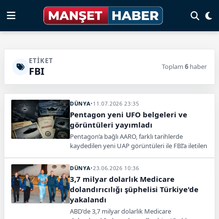
ETIKET
Toplam
6
haber
FBI
DÜNYA
•
11.07.2026 23:35
Pentagon yeni UFO belgeleri ve
görüntüleri yayımladı
Pentagon’a bağlı AARO, farklı tarihlerde
kaydedilen yeni UAP görüntüleri ile FBI’a iletilen
tanık anlatılarını kamuoyunun erişimine açtı.
DÜNYA
•
23.06.2026 10:36
3,7 milyar dolarlık Medicare
dolandırıcılığı şüphelisi Türkiye'de
yakalandı
ABD'de 3,7 milyar dolarlık Medicare