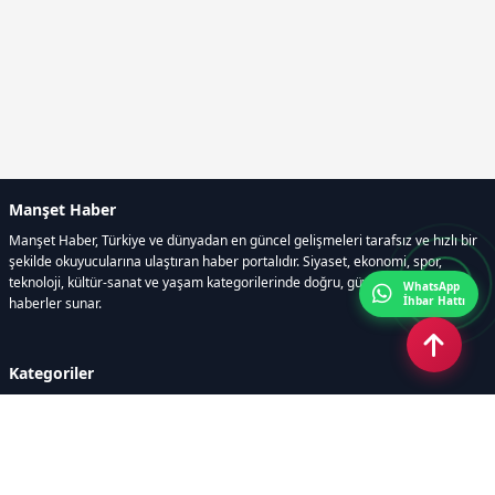
Manşet Haber
Manşet Haber, Türkiye ve dünyadan en güncel gelişmeleri tarafsız ve hızlı bir
şekilde okuyucularına ulaştıran haber portalıdır. Siyaset, ekonomi, spor,
teknoloji, kültür-sanat ve yaşam kategorilerinde doğru, güvenilir ve anlık
WhatsApp
İhbar Hattı
haberler sunar.
Kategoriler
GÜNDEM
ÖZEL HABER
SİYASET
EKONOMİ
DÜNYA
SPOR