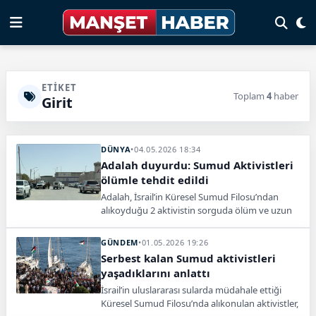
ETIKET
Toplam
4
haber
Girit
DÜNYA
•
04.05.2026 18:34
Adalah duyurdu: Sumud Aktivistleri
ölümle tehdit edildi
Adalah, İsrail’in Küresel Sumud Filosu’ndan
alıkoyduğu 2 aktivistin sorguda ölüm ve uzun
süreli hapis tehdidine maruz kaldığını açıkladı.
GÜNDEM
•
01.05.2026 19:26
Serbest kalan Sumud aktivistleri
yaşadıklarını anlattı
İsrail’in uluslararası sularda müdahale ettiği
Küresel Sumud Filosu’nda alıkonulan aktivistler,