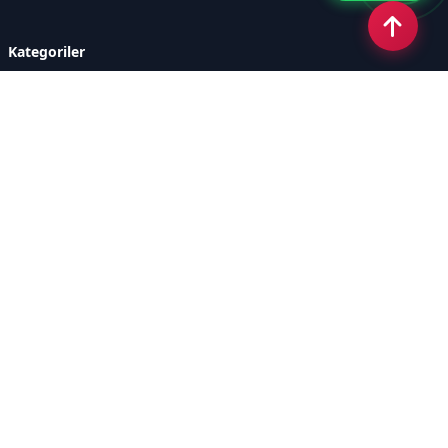
Kategoriler
GÜNDEM
ÖZEL HABER
SİYASET
EKONOMİ
DÜNYA
SPOR
EĞİTİM
ENERJİ
DİĞER
MANŞET
SAĞLIK
MAGAZİN
BİLİM-TEKNOLOJİ
KÜLTÜR-SANAT
SEKTÖREL SİTELERİMİZ
YAZARLAR
KÜNYE
Sayfalar
AÇIK RIZA METNİ
ÇEREZ POLİTİKASI