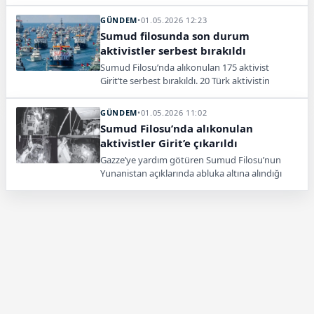
serbest bırakıldıktan sonra yaşadıklarını anlattı.
GÜNDEM
•
01.05.2026 12:23
Sumud filosunda son durum
aktivistler serbest bırakıldı
Sumud Filosu’nda alıkonulan 175 aktivist
Girit’te serbest bırakıldı. 20 Türk aktivistin
Türkiye’ye dönüşü beklenirken bölgede gerilim
sürüyor.
GÜNDEM
•
01.05.2026 11:02
Sumud Filosu’nda alıkonulan
aktivistler Girit’e çıkarıldı
Gazze’ye yardım götüren Sumud Filosu’nun
Yunanistan açıklarında abluka altına alındığı
iddia edildi. Filoda 39 ülkeden 345 kişi
bulunuyor.