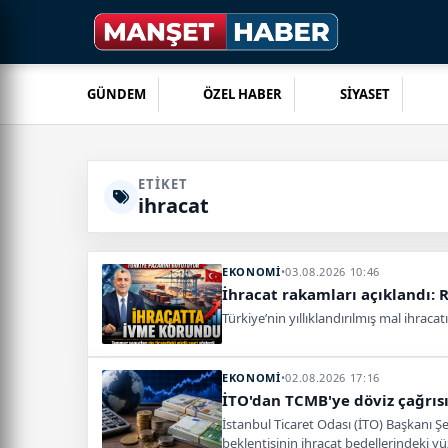
GÜNDEM
ÖZEL HABER
SİYASET
ETIKET
ihracat
EKONOMİ
•
03.08.2026 10:46
İhracat rakamları açıklandı: R
Türkiye’nin yıllıklandırılmış mal ihrac
EKONOMİ
•
02.08.2026 17:16
İTO'dan TCMB'ye döviz çağrısı!
İstanbul Ticaret Odası (İTO) Başkanı 
beklentisinin ihracat bedellerindeki 