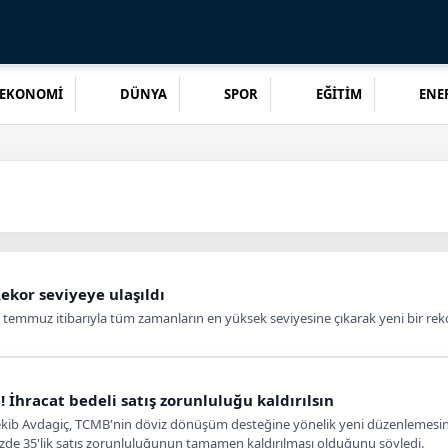
EKONOMİ
DÜNYA
SPOR
EĞİTİM
ENER
ekor seviyeye ulaşıldı
atı temmuz itibarıyla tüm zamanların en yüksek seviyesine çıkarak yeni bir reko
 İhracat bedeli satış zorunluluğu kaldırılsın
Şekib Avdagiç, TCMB'nin döviz dönüşüm desteğine yönelik yeni düzenlemesini o
yüzde 35'lik satış zorunluluğunun tamamen kaldırılması olduğunu söyledi.