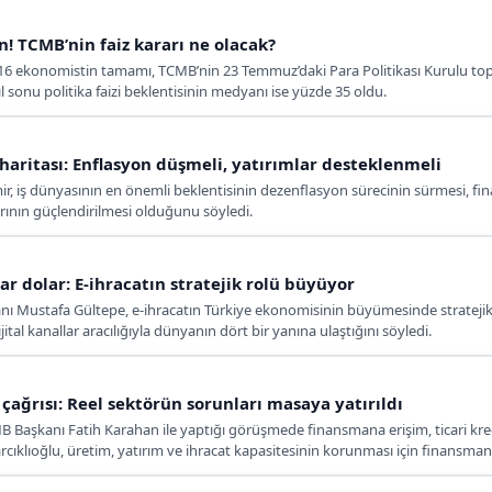
! TCMB’nin faiz kararı ne olacak?
 16 ekonomistin tamamı, TCMB’nin 23 Temmuz’daki Para Politikası Kurulu topla
l sonu politika faizi beklentisinin medyanı ise yüzde 35 oldu.
aritası: Enflasyon düşmeli, yatırımlar desteklenmeli
iş dünyasının en önemli beklentisinin dezenflasyon sürecinin sürmesi, finan
ının güçlendirilmesi olduğunu söyledi.
r dolar: E-ihracatın stratejik rolü büyüyor
kanı Mustafa Gültepe, e-ihracatın Türkiye ekonomisinin büyümesinde stratejik 
jital kanallar aracılığıyla dünyanın dört bir yanına ulaştığını söyledi.
ağrısı: Reel sektörün sorunları masaya yatırıldı
B Başkanı Fatih Karahan ile yaptığı görüşmede finansmana erişim, ticari kred
rcıklıoğlu, üretim, yatırım ve ihracat kapasitesinin korunması için finansma