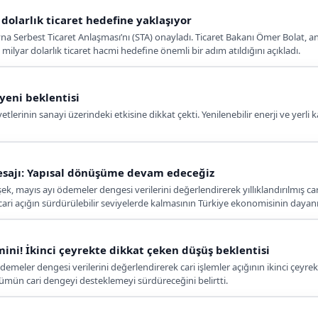
dolarlık ticaret hedefine yaklaşıyor
Serbest Ticaret Anlaşması’nı (STA) onayladı. Ticaret Bakanı Ömer Bolat, anla
0 milyar dolarlık ticaret hacmi hedefine önemli bir adım atıldığını açıkladı.
 yeni beklentisi
etlerinin sanayi üzerindeki etkisine dikkat çekti. Yenilenebilir enerji ve yerli
esajı: Yapısal dönüşüme devam edeceğiz
 mayıs ayı ödemeler dengesi verilerini değerlendirerek yıllıklandırılmış cari
i açığın sürdürülebilir seviyelerde kalmasının Türkiye ekonomisinin dayanıklıl
mini! İkinci çeyrekte dikkat çeken düşüş beklentisi
emeler dengesi verilerini değerlendirerek cari işlemler açığının ikinci çeyrek
nümün cari dengeyi desteklemeyi sürdüreceğini belirtti.