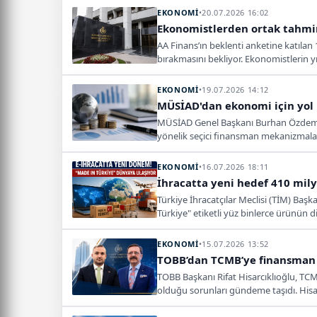
EKONOMİ
•
20.07.2026 16:02
Ekonomistlerden ortak tahmin
AA Finans’ın beklenti anketine katılan
bırakmasını bekliyor. Ekonomistlerin yı
EKONOMİ
•
19.07.2026 14:12
MÜSİAD'dan ekonomi için yol h
MÜSİAD Genel Başkanı Burhan Özdemir, 
yönelik seçici finansman mekanizmalar
EKONOMİ
•
16.07.2026 18:11
İhracatta yeni hedef 410 milya
Türkiye İhracatçılar Meclisi (TİM) Baş
Türkiye" etiketli yüz binlerce ürünün di
EKONOMİ
•
15.07.2026 13:52
TOBB’dan TCMB’ye finansman ç
TOBB Başkanı Rifat Hisarcıklıoğlu, TCM
olduğu sorunları gündeme taşıdı. Hisa