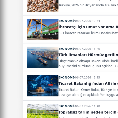
Türkiye, 2026'nın ilk yarısında 106 bin t
EKONOMİ
•
08.07.2026 10:34
İhracatçı için umut var ama 
İSO İhracat Pazarları İklim Endeksi hazi
EKONOMİ
•
06.07.2026 16:46
Türk limanları Hürmüz gerili
Ulaştırma ve Altyapı Bakanı Abdulkadir 
büyümesini sürdürdüğünü açıkladı. Oca
EKONOMİ
•
06.07.2026 15:15
Ticaret Bakanlığı’ndan AB ile
Ticaret Bakanı Ömer Bolat, Türkiye ile
devreye alındığını açıkladı. Yeni uygul
EKONOMİ
•
06.07.2026 11:40
Topraksız tarım neden tercih 