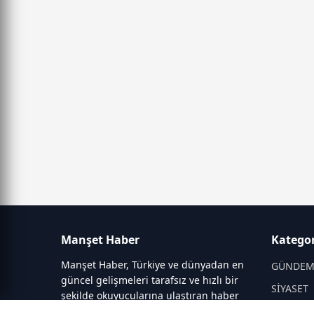
Manşet Haber
Kategor
Manşet Haber, Türkiye ve dünyadan en
GÜNDE
güncel gelişmeleri tarafsız ve hızlı bir
SİYASET
şekilde okuyucularına ulaştıran haber
portalıdır. Siyaset, ekonomi, spor,
DÜNYA