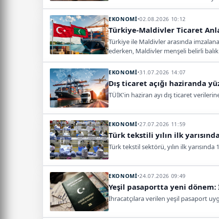
EKONOMİ
•
02.08.2026 10:12
Türkiye-Maldivler Ticaret Anl
Türkiye ile Maldivler arasında imzalan
ederken, Maldivler menşeli belirli bal
EKONOMİ
•
31.07.2026 14:07
Dış ticaret açığı haziranda yüz
TÜİK'in haziran ayı dış ticaret verilerin
EKONOMİ
•
27.07.2026 11:59
Türk tekstili yılın ilk yarısın
Türk tekstil sektörü, yılın ilk yarısın
EKONOMİ
•
24.07.2026 09:49
Yeşil pasaportta yeni dönem: 
İhracatçılara verilen yeşil pasaport 