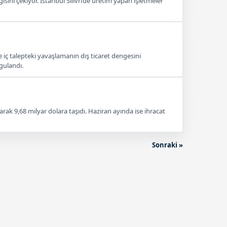
gisini çekiyor. İstanbul Silivri’de üretim yapan işletmeler
iç talepteki yavaşlamanın dış ticaret dengesini
rgulandı.
rarak 9,68 milyar dolara taşıdı. Haziran ayında ise ihracat
Sonraki »