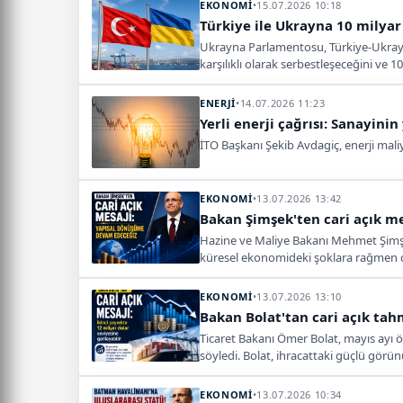
EKONOMİ
•
15.07.2026 10:18
Türkiye ile Ukrayna 10 milyar 
Ukrayna Parlamentosu, Türkiye-Ukrayna 
karşılıklı olarak serbestleşeceğini ve 1
ENERJİ
•
14.07.2026 11:23
Yerli enerji çağrısı: Sanayinin
İTO Başkanı Şekib Avdagiç, enerji maliy
EKONOMİ
•
13.07.2026 13:42
Bakan Şimşek'ten cari açık m
Hazine ve Maliye Bakanı Mehmet Şimşek,
küresel ekonomideki şoklara rağmen car
EKONOMİ
•
13.07.2026 13:10
Bakan Bolat'tan cari açık tah
Ticaret Bakanı Ömer Bolat, mayıs ayı öd
söyledi. Bolat, ihracattaki güçlü görü
EKONOMİ
•
13.07.2026 10:34