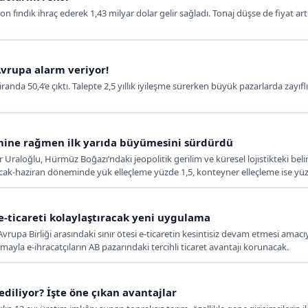
on fındık ihraç ederek 1,43 milyar dolar gelir sağladı. Tonaj düşse de fiyat artış
Avrupa alarm veriyor!
randa 50,4’e çıktı. Talepte 2,5 yıllık iyileşme sürerken büyük pazarlarda zayıfl
mine rağmen ilk yarıda büyümesini sürdürdü
Uraloğlu, Hürmüz Boğazı’ndaki jeopolitik gerilim ve küresel lojistikteki belir
k-haziran döneminde yük elleçleme yüzde 1,5, konteyner elleçleme ise yüzd
 e-ticareti kolaylaştıracak yeni uygulama
 Avrupa Birliği arasındaki sınır ötesi e-ticaretin kesintisiz devam etmesi ama
amayla e-ihracatçıların AB pazarındaki tercihli ticaret avantajı korunacak.
ediliyor? İşte öne çıkan avantajlar