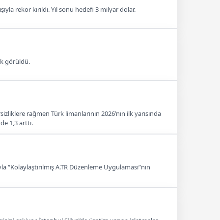
ıyla rekor kırıldı. Yıl sonu hedefi 3 milyar dolar.
ık görüldü.
sizliklere rağmen Türk limanlarının 2026’nın ilk yarısında
e 1,3 arttı.
cıyla “Kolaylaştırılmış A.TR Düzenleme Uygulaması”nın