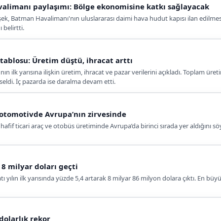
alimanı paylaşımı: Bölge ekonomisine katkı sağlayacak
 Batman Havalimanı'nın uluslararası daimi hava hudut kapısı ilan edilmesini 
 belirtti.
tablosu: Üretim düştü, ihracat arttı
n ilk yarısına ilişkin üretim, ihracat ve pazar verilerini açıkladı. Toplam ür
seldi. İç pazarda ise daralma devam etti.
 otomotivde Avrupa’nın zirvesinde
hafif ticari araç ve otobüs üretiminde Avrupa’da birinci sırada yer aldığını söy
 8 milyar doları geçti
ı yılın ilk yarısında yüzde 5,4 artarak 8 milyar 86 milyon dolara çıktı. En bü
dolarlık rekor