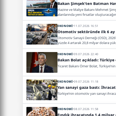
Bakan Şimşek'ten Batman Hav
Hazine ve Maliye Bakanı Mehmet Şimşek,
alanlarında yeni fırsatlar oluşturacağını
EKONOMİ
•
11.07.2026 16:51
Otomotiv sektöründe ilk 6 ay 
Otomotiv Sanayii Derneği (OSD), 2026'nı
yüzde 4 artarak 20,8 milyar dolara yük
EKONOMİ
•
09.07.2026 22:40
Bakan Bolat açıkladı: Türkiye
Ticaret Bakanı Ömer Bolat, Türkiye’nin 
EKONOMİ
•
09.07.2026 11:18
Yan sanayi gaza bastı: İhracat
Türkiye’nin otomotiv yan sanayi ihracat
EKONOMİ
•
08.07.2026 11:58
Fındık ihracatında 1,4 milyar 