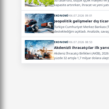
Su tasarrufu, düşük işçilik maliyeti ve y
kapasite artırırken, ihracat ve yeni ya
EKONOMİ
•
06.07.2026 09:01
Jeopolitik gelişmeler dış tica
Türkiye Cumhuriyet Merkez Bankası (TC
desteklediğini açıkladı. Analizde, savaş
EKONOMİ
•
06.07.2026 08:53
Akdenizli ihracatçılar ilk yar
Akdeniz İhracatçı Birlikleri (AKİB), 202
yüzde 32 artışla 1,7 milyar dolara ulaştı