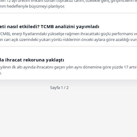
ılın 12 ayı üretim imkânı sunan topraksız tarım, özellikle genç girişimcilerin il
tırım hedefleriyle büyümeyi planlıyor.
reti nasıl etkiledi? TCMB analizini yayımladı
MB), enerji fiyatlarındaki yükselişe rağmen ihracattaki güçlü performans ve 
ın cari açık üzerindeki yukarı yönlü risklerinin önceki aylara göre azaldığı vu
ıda ihracat rekoruna yaklaştı
6 yılının ilk altı ayında ihracatını geçen yılın aynı dönemine göre yüzde 17 artı
.
Sayfa 1 / 2