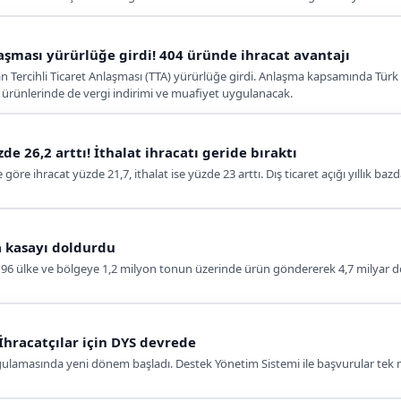
aşması yürürlüğe girdi! 404 üründe ihracat avantajı
an Tercihli Ticaret Anlaşması (TTA) yürürlüğe girdi. Anlaşma kapsamında Türk 
ık ürünlerinde de vergi indirimi ve muafiyet uygulanacak.
de 26,2 arttı! İthalat ihracatı geride bıraktı
e göre ihracat yüzde 21,7, ithalat ise yüzde 23 arttı. Dış ticaret açığı yıllık ba
da kasayı doldurdu
da 196 ülke ve bölgeye 1,2 milyon tonun üzerinde ürün göndererek 4,7 milyar d
İhracatçılar için DYS devrede
uygulamasında yeni dönem başladı. Destek Yönetim Sistemi ile başvurular te