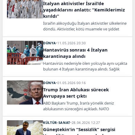
İtalyan aktivistler İsrail’de
yaşadıklarını anlattı: “Kemiklerimiz
kırıldı”
İsrail’in alıkoyduğu İtalyan aktivistler ülkelerine
döndü. Aktivistler, kötü muamele ve şiddet
gördüklerini öne sürdü.
DÜNYA
•
11.05.2026 20:30
Hantavirüs sonrası 4 İtalyan
karantinaya alındı
Hantavirüs nedeniyle ölen yolcuyla aynı uçakta
bulunan 4 İtalyan karantinaya alındı. Sağlık
otoriteleri riskin düşük seviyede olduğunu
açıkladı.
DÜNYA
•
01.05.2026 00:16
Trump İran Ablukası sürecek
Avrupaya sert çıktı
ABD Başkanı Trump, İran’a yönelik deniz
ablukasının süreceğini açıkladı. NATO
müttefiklerini eleştirerek Avrupa’dan asker
çekme sinyali verdi.
KÜLTÜR-SANAT
•
28.04.2026 12:27
Güneştekin'in “Sessizlik” sergisi