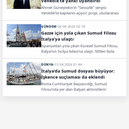
Venedik’te yankı uyandırdı
Ahmet Güneştekin’in “Sessizlik” sergisi
Venedik’te kapılarını açıyor; proje, uluslararası
sanat çevrelerinde geniş yankı uyandırdı.
GÜNDEM
•
24.04.2026 02:18
Gazze için yola çıkan Sumud Filosu
İtalya’ya ulaştı
İspanya’dan yola çıkan Küresel Sumud Filosu,
İtalya’nın Sicilya Adası’na ulaştı. 50’den fazla
ülkenin desteklediği filo Gazze’ye yardım
hedefliyor.
DÜNYA
•
15.04.2026 01:44
İtalya’da Sumud dosyası büyüyor:
İşkence suçlaması da eklendi
Roma Cumhuriyet Başsavcılığı, Sumud
Filosu’nda yer alan İtalyan aktivistlerin
şikayetleri üzerine yürütülen soruşturmaya
işkence suçlamasını dahil etti.