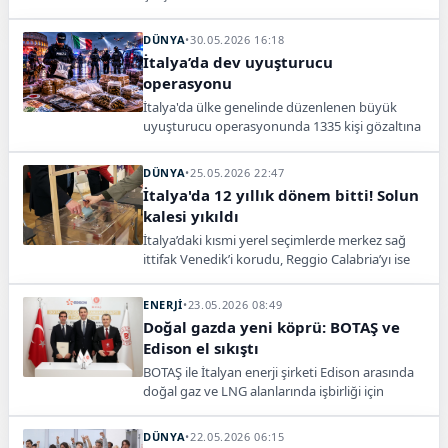
sonuna kadar 2 yıllık resmi sözleşme imzaladı.
DÜNYA
•
30.05.2026 16:18
İtalya’da dev uyuşturucu
operasyonu
İtalya'da ülke genelinde düzenlenen büyük
uyuşturucu operasyonunda 1335 kişi gözaltına
alınırken, 450 kilogram uyuşturucu madde ele
geçirildi.
DÜNYA
•
25.05.2026 22:47
İtalya'da 12 yıllık dönem bitti! Solun
kalesi yıkıldı
İtalya’daki kısmi yerel seçimlerde merkez sağ
ittifak Venedik’i korudu, Reggio Calabria’yı ise
merkez soldan alarak dikkat çeken bir başarı
elde etti.
ENERJİ
•
23.05.2026 08:49
Doğal gazda yeni köprü: BOTAŞ ve
Edison el sıkıştı
BOTAŞ ile İtalyan enerji şirketi Edison arasında
doğal gaz ve LNG alanlarında işbirliği için
mutabakat zaptı imzalandı.
DÜNYA
•
22.05.2026 06:15