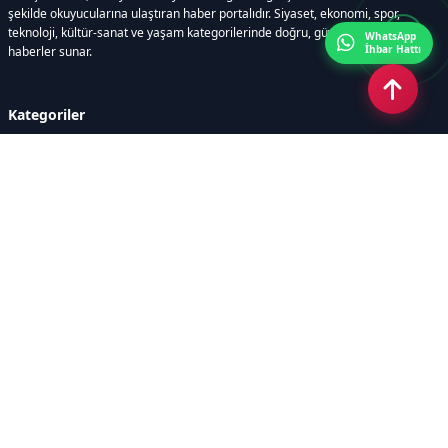
şekilde okuyucularına ulaştıran haber portalıdır. Siyaset, ekonomi, spor,
teknoloji, kültür-sanat ve yaşam kategorilerinde doğru, güvenilir ve anlık
WhatsApp
İhbar Hattı
haberler sunar.
Kategoriler
GÜNDEM
ÖZEL HABER
SİYASET
EKONOMİ
DÜNYA
SPOR
EĞİTİM
ENERJİ
DİĞER
MANŞET
SAĞLIK
MAGAZİN
BİLİM-TEKNOLOJİ
KÜLTÜR-SANAT
SEKTÖREL SİTELERİMİZ
YAZARLAR
KÜNYE