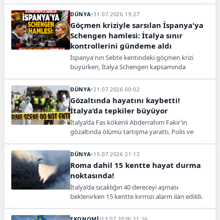
kapsamındaki sınır kontrollerinin yeniden
başlatıldığını açıkladı.
DÜNYA
•
31.07.2026 19:27
Göçmen kriziyle sarsılan İspanya'ya
Schengen hamlesi: İtalya sınır
kontrollerini gündeme aldı
İspanya'nın Sebte kentindeki göçmen krizi
büyürken, İtalya Schengen kapsamında
İspanya'ya yönelik sınır önlemleri aldı. Can
kaybı 57'ye yükseldi.
DÜNYA
•
21.07.2026 00:02
Gözaltında hayatını kaybetti!
İtalya’da tepkiler büyüyor
İtalya’da Fas kökenli Abderrahim Fakir’in
gözaltında ölümü tartışma yarattı. Polis ve
sağlık görevlileri hakkında soruşturma
başlatıldı.
DÜNYA
•
15.07.2026 21:12
Roma dahil 15 kentte hayat durma
noktasında!
İtalya’da sıcaklığın 40 dereceyi aşması
beklenirken 15 kentte kırmızı alarm ilan edildi.
Sicilya, Umbria ve Piyemonte’de orman
yangınlarıyla mücadele sürüyor.
EKONOMİ
•
13.07.2026 11:16