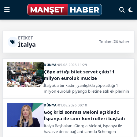
ETIKET
Toplam
24
haber
İtalya
DÜNYA
•
05.08.2026 11:29
Çöpe attığı bilet servet çıktı! 1
milyon euroluk mucize
İtalya’da bir kadın, yanlışlıkla çöpe attığı 1
milyon euroluk piyango biletine atık ekiplerinin
uzun süren aramasıyla yeniden kavuştu.
DÜNYA
•
01.08.2026 00:10
Göç krizi sonrası Meloni açıkladı:
İspanya ile sınır kontrolleri başladı
İtalya Başbakanı Giorgia Meloni, İspanya ile
hava ve deniz bağlantılarında Schengen