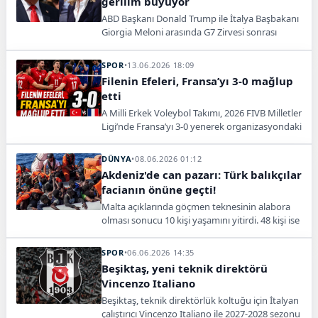
gerilim büyüyor
ABD Başkanı Donald Trump ile İtalya Başbakanı
Giorgia Meloni arasında G7 Zirvesi sonrası
yaşanan açıklamalar, karşılıklı suçlamalarla
diplomatik gerilime dönüştü.
SPOR
•
13.06.2026 18:09
Filenin Efeleri, Fransa’yı 3-0 mağlup
etti
A Milli Erkek Voleybol Takımı, 2026 FIVB Milletler
Ligi’nde Fransa’yı 3-0 yenerek organizasyondaki
ilk galibiyetini aldı.
DÜNYA
•
08.06.2026 01:12
Akdeniz'de can pazarı: Türk balıkçılar
facianın önüne geçti!
Malta açıklarında göçmen teknesinin alabora
olması sonucu 10 kişi yaşamını yitirdi. 48 kişi ise
bölgedeki Türk balıkçıların müdahalesiyle
kurtarıldı.
SPOR
•
06.06.2026 14:35
Beşiktaş, yeni teknik direktörü
Vincenzo Italiano
Beşiktaş, teknik direktörlük koltuğu için İtalyan
çalıştırıcı Vincenzo Italiano ile 2027-2028 sezonu