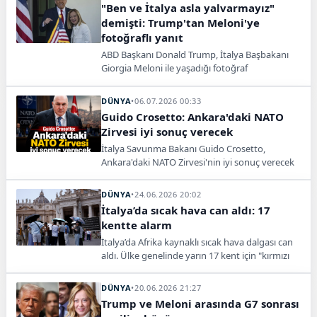
büyümesini sürdürdüğünü açıkladı. Ocak-
"Ben ve İtalya asla yalvarmayız"
haziran döneminde yük elleçleme yüzde 1,5,
demişti: Trump'tan Meloni'ye
konteyner elleçleme ise yüzde 1,3 arttı.
fotoğraflı yanıt
ABD Başkanı Donald Trump, İtalya Başbakanı
Giorgia Meloni ile yaşadığı fotoğraf
tartışmasının ardından, Meloni ile tokalaştığı
resmi paylaşarak "Uzaklaştırma kararı
DÜNYA
•
06.07.2026 00:33
gerekiyor" dedi.
Guido Crosetto: Ankara'daki NATO
Zirvesi iyi sonuç verecek
İtalya Savunma Bakanı Guido Crosetto,
Ankara'daki NATO Zirvesi'nin iyi sonuç verecek
şekilde tasarlandığını söyledi.
DÜNYA
•
24.06.2026 20:02
İtalya’da sıcak hava can aldı: 17
kentte alarm
İtalya’da Afrika kaynaklı sıcak hava dalgası can
aldı. Ülke genelinde yarın 17 kent için "kırmızı
alarm" uyarısı yapıldı.
DÜNYA
•
20.06.2026 21:27
Trump ve Meloni arasında G7 sonrası