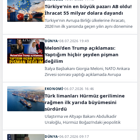
Türkiye'nin en büyük pazarı AB oldu!
İhracat 55 milyar dolara dayandı
Türkiye'nin Avrupa Birliği ülkelerine ihracatı,
2026'nın ilk yarısında geçen yılın aynı dönemine
göre yüzde 4,7 artarak 54 milyar 558 milyon
dolara yükseldi. Almanya en fazla ihracat
DÜNYA
•
08.07.2026 19:49
yapılan ülke olurken, otomotiv sektörü ilk
Meloni’den Trump açıklaması:
sıradaki yerini korudu.
Yaptığım hiçbir şeyden pişman
değilim
İtalya Başbakanı Giorgia Meloni, NATO Ankara
Zirvesi sonrası yaptığı açıklamada Avrupa
güvenliği, İran, Ukrayna ve Trump’la ilişkilerine
değindi.
EKONOMİ
•
06.07.2026 16:46
Türk limanları Hürmüz gerilimine
rağmen ilk yarıda büyümesini
sürdürdü
Ulaştırma ve Altyapı Bakanı Abdulkadir
Uraloğlu, Hürmüz Boğazı’ndaki jeopolitik
gerilim ve küresel lojistikteki belirsizliklere
rağmen Türk limanlarının 2026’nın ilk yarısında
DÜNYA
•
06.07.2026 09:17