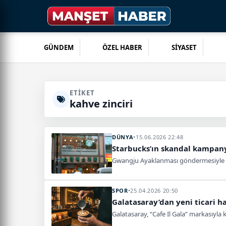
GÜNDEM
ÖZEL HABER
SİYASET
ETIKET
kahve zinciri
DÜNYA
•
15.06.2026 22:48
Starbucks’ın skandal kampany
Gwangju Ayaklanması göndermesiyle te
SPOR
•
25.04.2026 20:50
Galatasaray’dan yeni ticari ha
Galatasaray, “Cafe Il Gala” markasıyla 