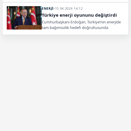
ayrıldı. İlk görev Türkali-16 kuyusunda
yürütülecek.
ENERJİ
•
15.04.2026 14:12
Türkiye enerji oyununu değiştirdi
Cumhurbaşkanı Erdoğan, Türkiye’nin enerjide
tam bağımsızlık hedefi doğrultusunda
yatırımların sürdüğünü açıkladı. Karadeniz gazı
ve sondaj öne çıktı.