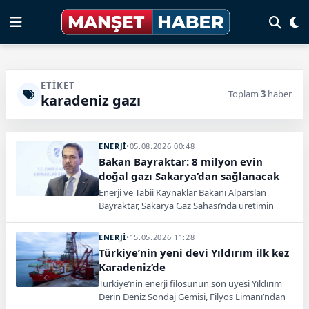
ETIKET
Toplam
3
haber
karadeniz gazı
ENERJİ
•
05.08.2026 00:48
Bakan Bayraktar: 8 milyon evin
doğal gazı Sakarya’dan sağlanacak
Enerji ve Tabii Kaynaklar Bakanı Alparslan
Bayraktar, Sakarya Gaz Sahası’nda üretimin
artırılmasıyla 8 milyon hanenin doğal gaz
ihtiyacının karşılanacağını açıkladı.
ENERJİ
•
15.05.2026 11:28
Türkiye’nin yeni devi Yıldırım ilk kez
Karadeniz’de
Türkiye’nin enerji filosunun son üyesi Yıldırım
Derin Deniz Sondaj Gemisi, Filyos Limanı’ndan