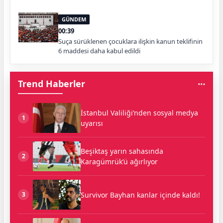
GÜNDEM
00:39
Suça sürüklenen çocuklara ilişkin kanun teklifinin
6 maddesi daha kabul edildi
Trend Haberler
İstanbul Valiliği’nden sosyal medya
1
uyarısı
Beşiktaş yarın sahasında
2
Karagümrük’ü ağırlıyor
Survivor Bayhan kanlar içinde kaldı!
3