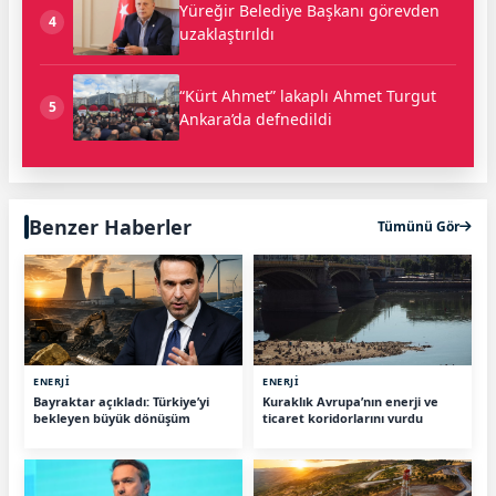
Yüreğir Belediye Başkanı görevden
4
uzaklaştırıldı
“Kürt Ahmet” lakaplı Ahmet Turgut
5
Ankara’da defnedildi
Benzer Haberler
Tümünü Gör
ENERJİ
ENERJİ
Bayraktar açıkladı: Türkiye’yi
Kuraklık Avrupa’nın enerji ve
bekleyen büyük dönüşüm
ticaret koridorlarını vurdu