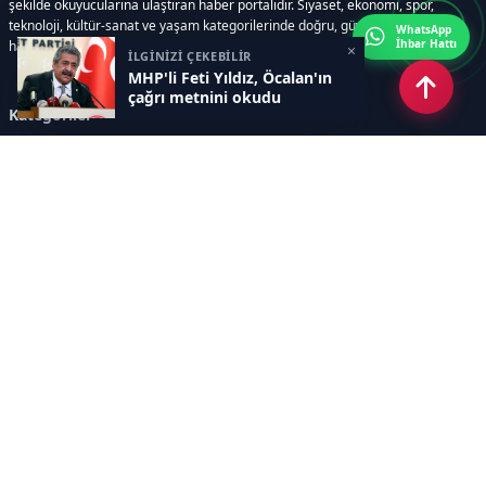
şekilde okuyucularına ulaştıran haber portalıdır. Siyaset, ekonomi, spor,
teknoloji, kültür-sanat ve yaşam kategorilerinde doğru, güvenilir ve anlık
WhatsApp
İhbar Hattı
haberler sunar.
×
İLGİNİZİ ÇEKEBİLİR
MHP'li Feti Yıldız, Öcalan'ın
çağrı metnini okudu
Kategoriler
GÜNDEM
ÖZEL HABER
SİYASET
EKONOMİ
DÜNYA
SPOR
EĞİTİM
ENERJİ
DİĞER
MANŞET
SAĞLIK
MAGAZİN
BİLİM-TEKNOLOJİ
KÜLTÜR-SANAT
SEKTÖREL SİTELERİMİZ
YAZARLAR
KÜNYE