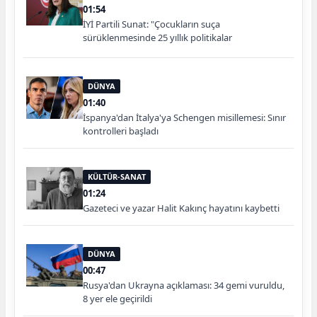
01:54
İYİ Partili Sunat: "Çocukların suça
sürüklenmesinde 25 yıllık politikalar
sorgulanmalı"
DÜNYA
01:40
İspanya'dan İtalya'ya Schengen misillemesi: Sınır
kontrolleri başladı
KÜLTÜR-SANAT
01:24
Gazeteci ve yazar Halit Kakınç hayatını kaybetti
DÜNYA
00:47
Rusya'dan Ukrayna açıklaması: 34 gemi vuruldu,
8 yer ele geçirildi