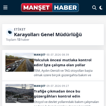
ETIKET
Karayolları Genel Müdürlüğü
Toplam
13
haber
MANŞET
•
30.07.2026 08:39
Yolculuk öncesi mutlaka kontrol
edin! İşte çalışma olan yollar
TEM, Aydın-Denizli ve TAG otoyolları başta
olmak üzere birçok güzergahta bakım ve
onarım çalışmaları nedeniyle trafik akışı
kontrollü sağlanıyor.
MANŞET
•
29.07.2026 09:27
Trafiğe çıkmadan önce bu
güzergâhları kontrol edin
Otoyol ve devlet yollarındaki bakım çalışmaları