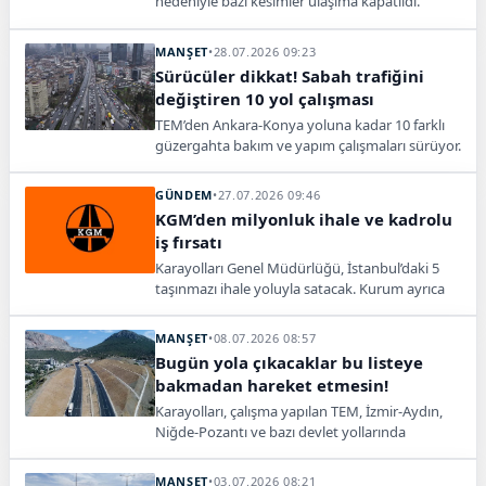
nedeniyle bazı kesimler ulaşıma kapatıldı.
Birçok güzergahta trafik kontrollü ve çift yönlü
sağlanıyor.
MANŞET
•
28.07.2026 09:23
Sürücüler dikkat! Sabah trafiğini
değiştiren 10 yol çalışması
TEM’den Ankara-Konya yoluna kadar 10 farklı
güzergahta bakım ve yapım çalışmaları sürüyor.
Bazı kesimlerde trafik karşı şeritten ve kontrollü
sağlanıyor.
GÜNDEM
•
27.07.2026 09:46
KGM’den milyonluk ihale ve kadrolu
iş fırsatı
Karayolları Genel Müdürlüğü, İstanbul’daki 5
taşınmazı ihale yoluyla satacak. Kurum ayrıca
KPSS 70 puanla 3 inşaat mühendisi alacak.
MANŞET
•
08.07.2026 08:57
Bugün yola çıkacaklar bu listeye
bakmadan hareket etmesin!
Karayolları, çalışma yapılan TEM, İzmir-Aydın,
Niğde-Pozantı ve bazı devlet yollarında
sürücülere kontrollü ulaşım uyarısı yaptı.
MANŞET
•
03.07.2026 08:21