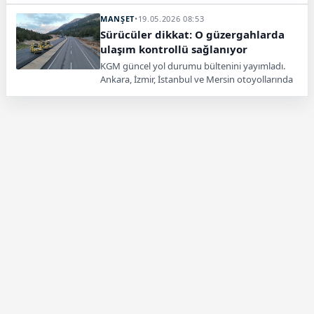
uyarısı yapıldı.
MANŞET
•
19.05.2026 08:53
Sürücüler dikkat: O güzergahlarda
ulaşım kontrollü sağlanıyor
KGM güncel yol durumu bültenini yayımladı.
Ankara, İzmir, İstanbul ve Mersin otoyollarında
yapım çalışmaları, Tokat'ta ise heyelan
nedeniyle ulaşım kontrollü sağlanıyor.