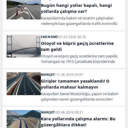
Bugün hangi yollar kapalı, hangi
yollarda çalışma var?
Karayollarında bakım ve onarım çalışmaları
nedeniyle bazı güzergahlarda trafik kontrollü
sağlanıyor; sürücüler uyarıldı.
EKONOMİ
•
01.07.2026 00:25
Otoyol ve köprü geçiş ücretlerine
zam geldi
Otoyol ve köprü geçiş ücretlerine zam yapıldı.
Osmangazi ve 1915 Çanakkale köprülerinde
otomobil geçiş ücreti 1170 TL oldu.
MANŞET
•
11.06.2026 09:07
Girişler tamamen yasaklandı! O
yollarda mahsur kalmayın
Karayolları Genel Müdürlüğü, yapım ve bakım
çalışmaları süren güzergahlarda sürücüleri
yavaş gitmeleri ve trafik işaretlerine uymaları
konusunda uyardı.
MANŞET
•
03.06.2026 08:21
Kara yollarında çalışma alarmı: Bu
güzergâhlara dikkat!