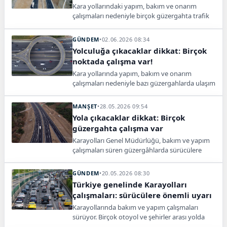
Kara yollarındaki yapım, bakım ve onarım
çalışmaları nedeniyle birçok güzergahta trafik
kontrollü sağlanıyor. Sürücülere dikkat uyarısı
yapıldı.
GÜNDEM
•
02.06.2026 08:34
Yolculuğa çıkacaklar dikkat: Birçok
noktada çalışma var!
Kara yollarında yapım, bakım ve onarım
çalışmaları nedeniyle bazı güzergahlarda ulaşım
kontrollü sağlanıyor. Sürücülerin işaret ve
işaretçilere dikkat etmesi gerekiyor.
MANŞET
•
28.05.2026 09:54
Yola çıkacaklar dikkat: Birçok
güzergahta çalışma var
Karayolları Genel Müdürlüğü, bakım ve yapım
çalışmaları süren güzergâhlarda sürücülere
dikkatli olunması çağrısı yaptı.
GÜNDEM
•
20.05.2026 08:30
Türkiye genelinde Karayolları
çalışmaları: sürücülere önemli uyarı
Karayollarında bakım ve yapım çalışmaları
sürüyor. Birçok otoyol ve şehirler arası yolda
trafik kontrollü sağlanırken sürücülere dikkat