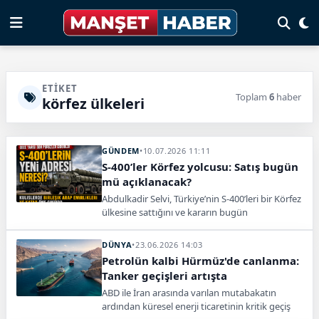
ETIKET
Toplam
6
haber
körfez ülkeleri
GÜNDEM
•
10.07.2026 11:11
S-400’ler Körfez yolcusu: Satış bugün
mü açıklanacak?
Abdulkadir Selvi, Türkiye’nin S-400’leri bir Körfez
ülkesine sattığını ve kararın bugün
açıklanacağını iddia etti. Gözler resmî
açıklamaya çevrildi.
DÜNYA
•
23.06.2026 14:03
Petrolün kalbi Hürmüz'de canlanma:
Tanker geçişleri artışta
ABD ile İran arasında varılan mutabakatın
ardından küresel enerji ticaretinin kritik geçiş