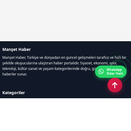
Manşet Haber
Manşet Haber, Türkiye ve dünyadan en güncel gelişmeleri tarafsız ve hızlı bir
şekilde okuyucularına ulaştıran haber portalıdır. Siyaset, ekonomi, spor,
teknoloji, kültür-sanat ve yaşam kategorilerinde doğru, güvenilir ve anlık
WhatsApp
İhbar Hattı
haberler sunar.
Kategoriler
GÜNDEM
ÖZEL HABER
SİYASET
EKONOMİ
DÜNYA
SPOR
EĞİTİM
ENERJİ