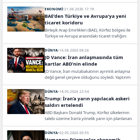
noktalarından biri olan Hürmüz Boğazı'nda
gemi trafiğinde yeniden hareketlilik yaşanıyor.
EKONOMİ
•
21.06.2026 17:19
Son beş günde ticari gemi geçişlerinde belirgin
BAE'den Türkiye ve Avrupa'ya yeni
artış görülürken, özellikle ham petrol
ticaret koridoru
taşımacılığı dikkat çekiyor.
Birleşik Arap Emirlikleri (BAE), Körfez bölgesi ile
Türkiye ve Avrupa arasındaki ticaret trafiğini
hızlandıracak yeni bir lojistik ağını devreye aldı.
Yeni sistem kapsamında BAE'deki Halife Limanı
DÜNYA
•
16.06.2026 08:26
ile Irak'ın Umm Kasr Limanı arasında entegre
JD Vance: İran anlaşmasında tüm
taşımacılık hizmetleri başlatıldı.
kartlar ABD’nin elinde
JD Vance, İran mutabakatının ayrıntılı anlaşma
değil genel çerçeve olduğunu söyledi. Yaptırım
ve varlıklar için nükleer taahhüt şartını
vurguladı.
DÜNYA
•
18.05.2026 22:54
Trump: İran’a yarın yapılacak askeri
saldırı ertelendi
ABD Başkanı Donald Trump, Körfez ülkelerinin
talebi üzerine İran’a yönelik yarın için planlanan
askeri saldırının ertelendiğini açıkladı.
DÜNYA
•
02.05.2026 00:55
Hamaney: Düşmanlar ekonomik