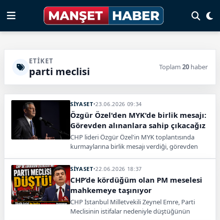
ETIKET
Toplam
20
haber
parti meclisi
SİYASET
•
23.06.2026 09:34
Özgür Özel'den MYK'de birlik mesajı:
Görevden alınanlara sahip çıkacağız
CHP lideri Özgür Özel'in MYK toplantısında
kurmaylarına birlik mesajı verdiği, görevden
alınan isimlere sahip çıkılacağını söylediği
öğrenildi.
SİYASET
•
22.06.2026 18:37
CHP’de kördüğüm olan PM meselesi
mahkemeye taşınıyor
CHP İstanbul Milletvekili Zeynel Emre, Parti
Meclisinin istifalar nedeniyle düştüğünün