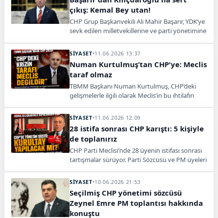
çıkış: Kemal Bey utan!
CHP Grup Başkanvekili Ali Mahir Başarır, YDK’ye
sevk edilen milletvekillerine ve parti yönetimine
seslendi, kurultayın toplanması çağrısı yaptı.
SİYASET
•
11.06.2026 13:37
Numan Kurtulmuş’tan CHP'ye: Meclis
taraf olmaz
TBMM Başkanı Numan Kurtulmuş, CHP’deki
gelişmelerle ilgili olarak Meclis’in bu ihtilafın
tarafı olmayacağını vurguladı.
SİYASET
•
11.06.2026 12:09
28 istifa sonrası CHP karıştı: 5 kişiyle
de toplanırız
CHP Parti Meclisi’nde 28 üyenin istifası sonrası
tartışmalar sürüyor. Parti Sözcüsü ve PM üyeleri
yargı kararını beklediklerini açıkladı.
SİYASET
•
10.06.2026 21:53
Seçilmiş CHP yönetimi sözcüsü
Zeynel Emre PM toplantısı hakkında
konuştu