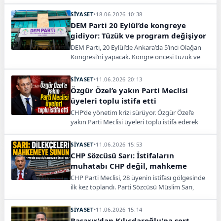
tespiti için bu hafta mahkemeye
başvuracaklarını açıkladı.
SİYASET
•
18.06.2026 10:38
DEM Parti 20 Eylül’de kongreye
gidiyor: Tüzük ve program değişiyor
DEM Parti, 20 Eylül’de Ankara’da 5’inci Olağan
Kongresi’ni yapacak. Kongre öncesi tüzük ve
program değişikliği için kapsamlı hazırlık süreci
yürütülüyor.
SİYASET
•
11.06.2026 20:13
Özgür Özel’e yakın Parti Meclisi
üyeleri toplu istifa etti
CHP’de yönetim krizi sürüyor. Özgür Özel’e
yakın Parti Meclisi üyeleri toplu istifa ederek
olağanüstü kurultay sürecini başlattı.
SİYASET
•
11.06.2026 15:53
CHP Sözcüsü Sarı: İstifaların
muhatabı CHP değil, mahkeme
CHP Parti Meclisi, 28 üyenin istifası gölgesinde
ilk kez toplandı. Parti Sözcüsü Müslim Sarı,
"İstifaların muhatabı CHP değil, mahkeme"
dedi.
SİYASET
•
11.06.2026 15:14
Başarır'dan Kılıçdaroğlu'na sert