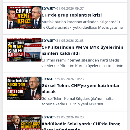
çağrı heyeti talep edeceklerini açıkladı.
SİYASET
•
01.06.2026 09:37
CHP'de grup toplantısı krizi
Mutlak butlan kararının ardından Kılıçdaroğlu
ile Özel arasındaki yetki düellosu Meclis çatısına
taşındı. Gözler, salı günü gerçekleştirilecek grup
toplantısında.
SİYASET
•
31.05.2026 22:03
CHP sitesinden PM ve MYK üyelerinin
isimleri kaldırıldı
CHP’nin resmi internet sitesinden Parti Meclisi
ve Merkez Yönetim Kurulu üyelerinin isimlerinin
bulunduğu sekmeler kaldırıldı.
SİYASET
•
29.05.2026 10:23
Gürsel Tekin: CHP’ye yeni katılımlar
olacak
Gürsel Tekin, Kemal Kılıçdaroğlu’nun hafta
sonuna kadar CHP’nin yeni MYK’sını
açıklayabileceğini öne sürdü.
SİYASET
•
29.05.2026 09:23
Abdülkadir Selvi yazdı: CHP’de ihraç
süreci gündemde