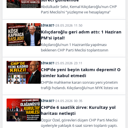
Abdülkadir Selvi, Kemal Kılıçdaroğlu’nun CHP
Parti Meclisi’ni “yüzleşme ve hesaplaşma”
amacıyla toplamak istediğini öne sürdü.
SİYASET
•
28.05.2026 11:50
Kılıçdaroğlu geri adım attı: 1 Haziran
PM'si iptal!
Kılıçdaroğlu’nun 1 Haziran’da yapılması
beklenen CHP Parti Meclisi toplantısının
ertelendiği, yeni takvimin ise henüz
netleşmediği belirtildi.
SİYASET
•
25.05.2026 23:11
CHP'de yeni beyin takımı depremi! O
isimler kabul etmedi
CHP’de mahkeme kararı sonrası yeni yönetim
trafiği hızlandı. Kılıçdaroğlu’nun MYK listesi ve
olası ihraç sürecine ilişkin dikkat çeken iddialar
ortaya atıldı.
SİYASET
•
24.05.2026 00:35
CHP’de 6 saatlik zirve: Kurultay yol
haritası netleşti
Özgür Özel, görevleri düşen CHP Parti Meclisi
üyeleriyle yaklaşık 6 saat süren toplantı yaptı.