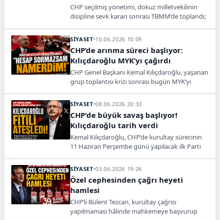
CHP seçilmiş yönetimi, dokuz milletvekilinin
disipline sevk kararı sonrası TBMM’de toplandı;
PM toplantısına katılım ve süreç tartışılıyor.
SİYASET
•
10.06.2026 10:09
CHP’de arınma süreci başlıyor:
Kılıçdaroğlu MYK’yı çağırdı
CHP Genel Başkanı Kemal Kılıçdaroğlu, yaşanan
grup toplantısı krizi sonrası bugün MYK’yı
toplayarak ihraçları ve partideki disiplin sürecini
ele alacak.
SİYASET
•
08.06.2026 20:33
CHP'de büyük savaş başlıyor!
Kılıçdaroğlu tarih verdi
Kemal Kılıçdaroğlu, CHP’de kurultay sürecinin
11 Haziran Perşembe günü yapılacak ilk Parti
Meclisi toplantısıyla başlayacağını açıkladı.
SİYASET
•
03.06.2026 19:26
Özel cephesinden çağrı heyeti
hamlesi
CHP’li Bülent Tezcan, kurultay çağrısı
yapılmaması hâlinde mahkemeye başvurup