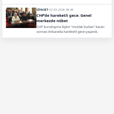
Partide gözler Kurban Bayramı sonrası atılacak
kurultay adımına çevrildi.
SİYASET
•
22.05.2026 08:49
CHP’de hareketli gece: Genel
merkezde nöbet
CHP kurultayına ilişkin “mutlak butlan” kararı
sonrası Ankara’da hareketli gece yaşandı,
milletvekilleri genel merkezde sabaha kadar
nöbet tuttu.