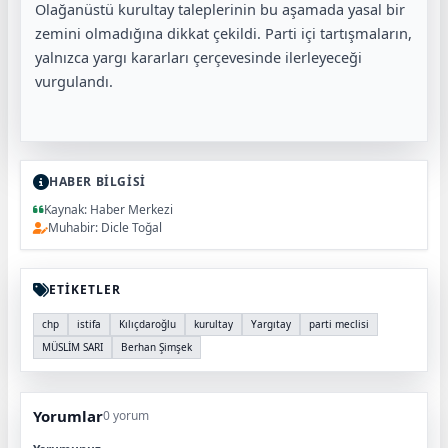
Olağanüstü kurultay taleplerinin bu aşamada yasal bir
zemini olmadığına dikkat çekildi. Parti içi tartışmaların,
yalnızca yargı kararları çerçevesinde ilerleyeceği
vurgulandı.
HABER BİLGİSİ
Kaynak: Haber Merkezi
Muhabir: Dicle Toğal
ETİKETLER
chp
istifa
Kılıçdaroğlu
kurultay
Yargıtay
parti meclisi
MÜSLİM SARI
Berhan Şimşek
Yorumlar
0 yorum