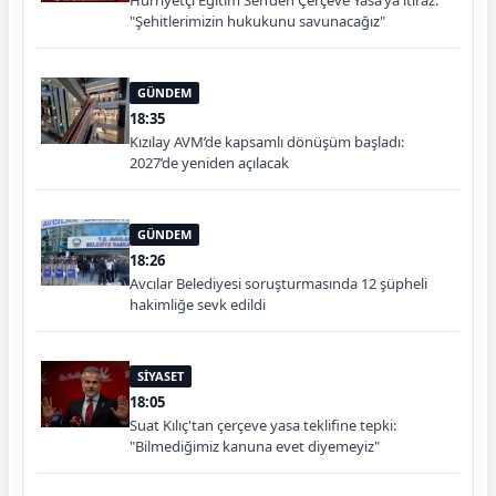
Hürriyetçi Eğitim Sen’den Çerçeve Yasa’ya itiraz:
"Şehitlerimizin hukukunu savunacağız"
GÜNDEM
18:35
Kızılay AVM’de kapsamlı dönüşüm başladı:
2027’de yeniden açılacak
GÜNDEM
18:26
Avcılar Belediyesi soruşturmasında 12 şüpheli
hakimliğe sevk edildi
SİYASET
18:05
Suat Kılıç'tan çerçeve yasa teklifine tepki:
"Bilmediğimiz kanuna evet diyemeyiz"