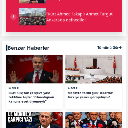
“Kürt Ahmet” lakaplı Ahmet Turgut
5
Ankara’da defnedildi
Benzer Haberler
Tümünü Gör
SİYASET
SİYASET
Suat Kılıç'tan çerçeve yasa
Meclis’te tarihi gün: Terörsüz
teklifine tepki: "Bilmediğimiz
Türkiye yasası görüşülüyor!
kanuna evet diyemeyiz"