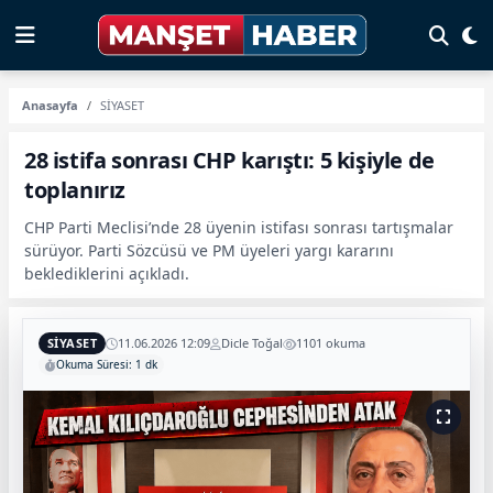
Anasayfa
SİYASET
28 istifa sonrası CHP karıştı: 5 kişiyle de
toplanırız
CHP Parti Meclisi’nde 28 üyenin istifası sonrası tartışmalar
sürüyor. Parti Sözcüsü ve PM üyeleri yargı kararını
beklediklerini açıkladı.
SİYASET
11.06.2026 12:09
Dicle Toğal
1101 okuma
Okuma Süresi: 1 dk