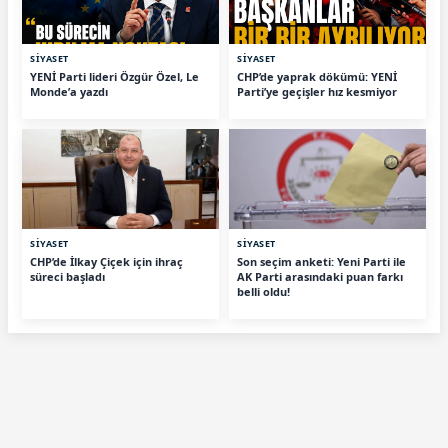
SİYASET
SİYASET
YENİ Parti lideri Özgür Özel, Le
CHP’de yaprak dökümü: YENİ
Monde’a yazdı
Parti’ye geçişler hız kesmiyor
SİYASET
SİYASET
CHP’de İlkay Çiçek için ihraç
Son seçim anketi: Yeni Parti ile
süreci başladı
AK Parti arasındaki puan farkı
belli oldu!