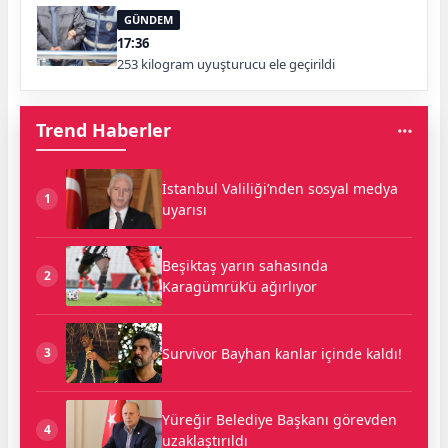
GÜNDEM
17:36
253 kilogram uyuşturucu ele geçirildi
Trend Haberler
İstanbul Valiliği’nden sosyal medya
1
uyarısı
Beşiktaş yarın sahasında
2
Karagümrük’ü ağırlıyor
Survivor Bayhan kanlar içinde kaldı!
3
Yüreğir Belediye Başkanı görevden
4
uzaklaştırıldı