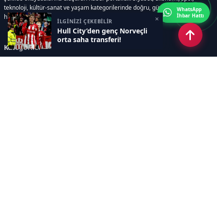
teknoloji, kültür-sanat ve yaşam kategorilerinde doğru, güvenilir ve anlık
WhatsApp
İhbar Hattı
haberler sunar.
×
İLGİNİZİ ÇEKEBİLİR
Hull City’den genç Norveçli
orta saha transferi!
Kategoriler
GÜNDEM
ÖZEL HABER
SİYASET
EKONOMİ
DÜNYA
SPOR
EĞİTİM
ENERJİ
DİĞER
MANŞET
SAĞLIK
MAGAZİN
BİLİM-TEKNOLOJİ
KÜLTÜR-SANAT
SEKTÖREL SİTELERİMİZ
YAZARLAR
KÜNYE
Sayfalar