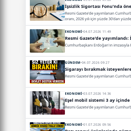
İşsizlik Sigortası Fonu'nda ö
Resmi Gazete'de yayımlanan Cumhurbaşka
oranı, 2026 yılı için yüzde 30'dan yüzde
EKONOMİ
•
04.07.2026 11:49
Resmi Gazete'de yayımlandı: İş
Cumhurbaşkanı Erdoğan'ın imzasıyla Res
GÜNDEM
•
04.07.2026 09:27
Sigarayı bırakmak isteyenlere
Resmi Gazete'de yayımlanan Cumhurbaşk
EKONOMİ
•
03.07.2026 14:36
Eşel mobil sistemi 3 ay içinde
Resmi Gazete'de yayımlanan Cumhurbaşk
EKONOMİ
•
01.07.2026 09:56