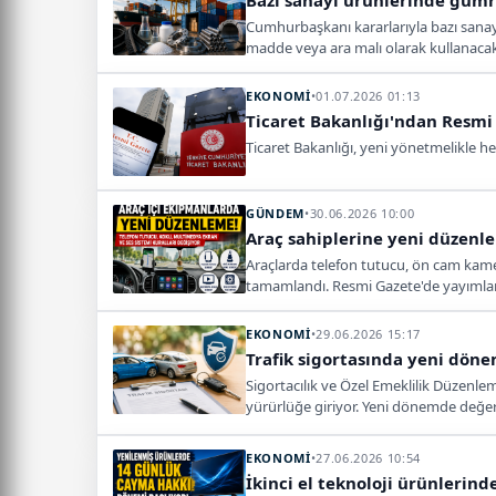
Bazı sanayi ürünlerinde gümrü
Cumhurbaşkanı kararlarıyla bazı sanay
madde veya ara malı olarak kullanacak 
EKONOMİ
•
01.07.2026 01:13
Ticaret Bakanlığı'ndan Resmi 
Ticaret Bakanlığı, yeni yönetmelikle hed
GÜNDEM
•
30.06.2026 10:00
Araç sahiplerine yeni düzenle
Araçlarda telefon tutucu, ön cam kame
tamamlandı. Resmi Gazete'de yayımlanm
EKONOMİ
•
29.06.2026 15:17
Trafik sigortasında yeni döne
Sigortacılık ve Özel Emeklilik Düzenl
yürürlüğe giriyor. Yeni dönemde değer
ödedikleri tazminatı sigortalıdan geri 
EKONOMİ
•
27.06.2026 10:54
İkinci el teknoloji ürünlerin