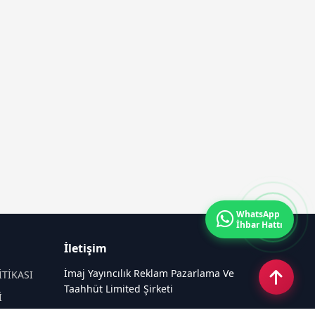
WhatsApp
İhbar Hattı
İletişim
İmaj Yayıncılık Reklam Pazarlama Ve
İTİKASI
Taahhüt Limited Şirketi
İ
Ü