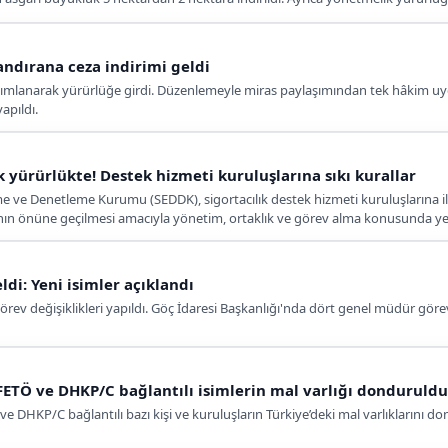
.
andırana ceza indirimi geldi
yımlanarak yürürlüğe girdi. Düzenlemeyle miras paylaşımından tek hâkim u
apıldı.
k yürürlükte! Destek hizmeti kuruluşlarına sıkı kurallar
me ve Denetleme Kurumu (SEDDK), sigortacılık destek hizmeti kuruluşlarına il
nın önüne geçilmesi amacıyla yönetim, ortaklık ve görev alma konusunda yeni 
di: Yeni isimler açıklandı
ev değişiklikleri yapıldı. Göç İdaresi Başkanlığı'nda dört genel müdür görevd
FETÖ ve DHKP/C bağlantılı isimlerin mal varlığı donduruldu
e DHKP/C bağlantılı bazı kişi ve kuruluşların Türkiye’deki mal varlıklarını d