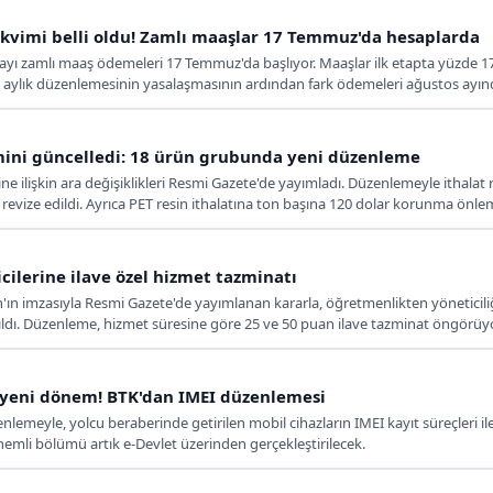
kvimi belli oldu! Zamlı maaşlar 17 Temmuz'da hesaplarda
yı zamlı maaş ödemeleri 17 Temmuz'da başlıyor. Maaşlar ilk etapta yüzde 17,
aban aylık düzenlemesinin yasalaşmasının ardından fark ödemeleri ağustos ayın
jimini güncelledi: 18 ürün grubunda yeni düzenleme
imine ilişkin ara değişiklikleri Resmi Gazete'de yayımladı. Düzenlemeyle ithalat
ize edildi. Ayrıca PET resin ithalatına ton başına 120 dolar korunma önlemi 
ilerine ilave özel hizmet tazminatı
 imzasıyla Resmi Gazete'de yayımlanan kararla, öğretmenlikten yöneticiliğe 
ldı. Düzenleme, hizmet süresine göre 25 ve 50 puan ilave tazminat öngörüyo
a yeni dönem! BTK'dan IMEI düzenlemesi
meyle, yolcu beraberinde getirilen mobil cihazların IMEI kayıt süreçleri ile ar
nemli bölümü artık e-Devlet üzerinden gerçekleştirilecek.