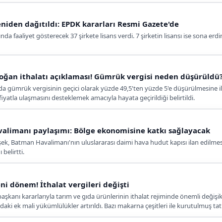
eniden dağıtıldı: EPDK kararları Resmi Gazete'de
da faaliyet gösterecek 37 şirkete lisans verdi. 7 şirketin lisansı ise sona erdiri
soğan ithalatı açıklaması! Gümrük vergisi neden düşürüldü
nda gümrük vergisinin geçici olarak yüzde 49,5'ten yüzde 5'e düşürülmesine i
yatla ulaşmasını desteklemek amacıyla hayata geçirildiği belirtildi.
alimanı paylaşımı: Bölge ekonomisine katkı sağlayacak
 Batman Havalimanı'nın uluslararası daimi hava hudut kapısı ilan edilmesini 
 belirtti.
i dönem! İthalat vergileri değişti
anı kararlarıyla tarım ve gıda ürünlerinin ithalat rejiminde önemli değişik
daki ek mali yükümlülükler artırıldı. Bazı makarna çeşitleri ile kurutulmuş tat