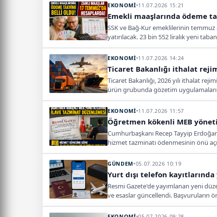
EKONOMİ
•
11.07.2026 15:21
Emekli maaşlarında ödeme ta
SSK ve Bağ-Kur emeklilerinin temmuz a
yatırılacak. 23 bin 552 liralık yeni t
EKONOMİ
•
11.07.2026 14:24
Ticaret Bakanlığı ithalat re
Ticaret Bakanlığı, 2026 yılı ithalat rej
ürün grubunda gözetim uygulamaları rev
EKONOMİ
•
11.07.2026 11:57
Öğretmen kökenli MEB yönetic
Cumhurbaşkanı Recep Tayyip Erdoğan'ın
hizmet tazminatı ödenmesinin önü açı
GÜNDEM
•
05.07.2026 10:19
Yurt dışı telefon kayıtlarınd
Resmi Gazete'de yayımlanan yeni düzenle
ve esaslar güncellendi. Başvuruların ö
EKONOMİ
•
05.07.2026 09:28