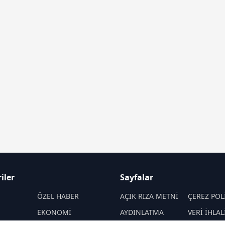
iler
Sayfalar
M
ÖZEL HABER
AÇIK RIZA METNİ
ÇEREZ POL
EKONOMİ
AYDINLATMA
VERİ İHLAL
METNİ
PROSEDÜR