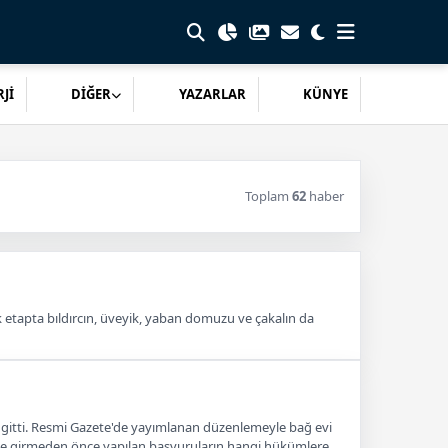
Jİ
DİĞER
YAZARLAR
KÜNYE
Toplam
62
haber
 etapta bıldırcın, üveyik, yaban domuzu ve çakalın da
re gitti. Resmi Gazete'de yayımlanan düzenlemeyle bağ evi
lüğe girmeden önce yapılan başvuruların hangi hükümlere