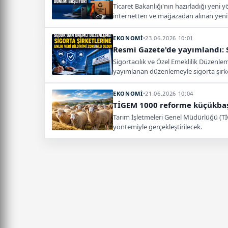
Ticaret Bakanlığı'nın hazırladığı yeni 
internetten ve mağazadan alınan yenil
EKONOMİ
•
23.06.2026 10:01
Resmi Gazete'de yayımlandı: S
Sigortacılık ve Özel Emeklilik Düzenl
yayımlanan düzenlemeyle sigorta şirke
EKONOMİ
•
21.06.2026 10:04
TİGEM 1000 reforme küçükbaş h
Tarım İşletmeleri Genel Müdürlüğü (TİG
yöntemiyle gerçekleştirilecek.