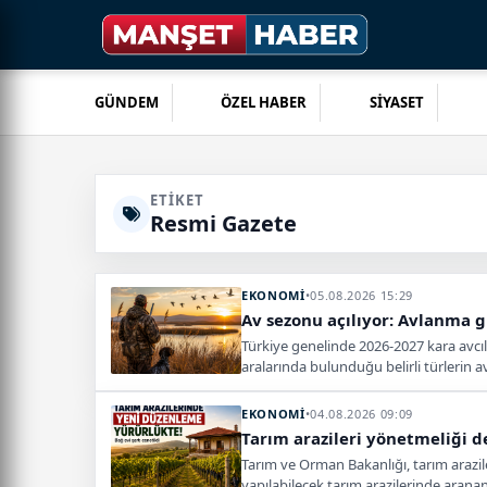
GÜNDEM
ÖZEL HABER
SİYASET
ETIKET
Resmi Gazete
EKONOMİ
•
05.08.2026 15:29
Av sezonu açılıyor: Avlanma gü
Türkiye genelinde 2026-2027 kara avcı
aralarında bulunduğu belirli türlerin a
EKONOMİ
•
04.08.2026 09:09
Tarım arazileri yönetmeliği değ
Tarım ve Orman Bakanlığı, tarım arazil
yapılabilecek tarım arazilerinde aran