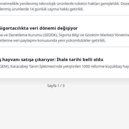
yönetmelikle yenilenmiş teknolojik ürünlerde tüketici hakları genişletildi. D
enmiş ürünlerde 14 günlük cayma hakkı getirildi.
igortacılıkta veri dönemi değişiyor
eme ve Denetleme Kurumu (SEDDK), Sigorta Bilgi ve Gözetim Merkezi Yönetmeli
tlerine veri paylaşımı konusunda yeni yükümlülükler getirildi.
ayvanı satışa çıkarıyor: İhale tarihi belli oldu
EM), Karacabey Tarım İşletmesi'nde yetiştirilen 1000 reforme küçükbaş hayvan
Sayfa 1 / 3