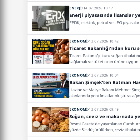
ENERJİ
•
14.07.2026 10:17
Enerji piyasasında lisanslar y
EPDK, elektrik, petrol ve LPG piyasaların
EKONOMİ
•
13.07.2026 10:42
Ticaret Bakanlığı'ndan kuru 
Ticaret Bakanlığı, kuru soğan ithalatı
sağlamak ve tüketicinin ürüne uygun fi
EKONOMİ
•
13.07.2026 10:34
Bakan Şimşek'ten Batman Hav
Hazine ve Maliye Bakanı Mehmet Şimşek,
alanlarında yeni fırsatlar oluşturacağını
EKONOMİ
•
13.07.2026 09:49
Soğan, ceviz ve makarnada yen
Resmi Gazete'de yayımlanan Cumhurbaşk
yüzde 5'e düşürülürken, ceviz ithalatın