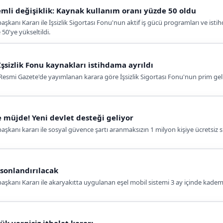
nemli değişiklik: Kaynak kullanım oranı yüzde 50 oldu
nı Kararı ile İşsizlik Sigortası Fonu'nun aktif iş gücü programları ve istihd
 50'ye yükseltildi.
sizlik Fonu kaynakları i̇stihdama ayrıldı
mi Gazete'de yayımlanan karara göre İşsizlik Sigortası Fonu'nun prim gelirl
 müjde! Yeni devlet desteği geliyor
anı kararı ile sosyal güvence şartı aranmaksızın 1 milyon kişiye ücretsiz si
 sonlandırılacak
anı Kararı ile akaryakıtta uygulanan eşel mobil sistemi 3 ay içinde kademel