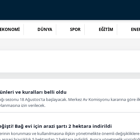
EKONOMİ
DÜNYA
SPOR
EĞİTİM
ENER
nleri ve kuralları belli oldu
lığı sezonu 18 Ağustos'ta başlayacak. Merkez Av Komisyonu kararına göre ilk
vlanmasına izin verilecek.
işti! Bağ evi için arazi şartı 2 hektara indirildi
erinin korunması ve kullanılmasına ilişkin yönetmelikte önemli değişiklikle
an asgari büyüklük 5 hektardan 2 hektara indirildi. Ayrıca yönetmelik yürür