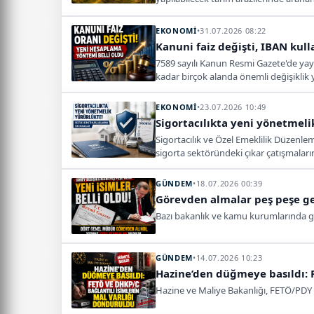
göre değerlendirileceği de netleştirildi
EKONOMİ
•
31.07.2026 08:22
Kanuni faiz değişti, IBAN kull
7589 sayılı Kanun Resmi Gazete'de ya
kadar birçok alanda önemli değişiklik y
EKONOMİ
•
23.07.2026 10:49
Sigortacılıkta yeni yönetmeli
Sigortacılık ve Özel Emeklilik Düzenle
sigorta sektöründeki çıkar çatışmaları
GÜNDEM
•
18.07.2026 00:39
Görevden almalar peş peşe gel
Bazı bakanlık ve kamu kurumlarında gör
GÜNDEM
•
14.07.2026 10:23
Hazine’den düğmeye basıldı: 
Hazine ve Maliye Bakanlığı, FETÖ/PDY v