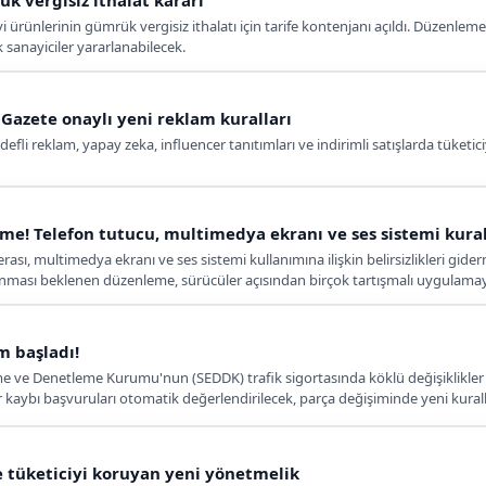
k vergisiz ithalat kararı
i ürünlerinin gümrük vergisiz ithalatı için tarife kontenjanı açıldı. Düzen
sanayiciler yararlanabilecek.
Gazete onaylı yeni reklam kuralları
efli reklam, yapay zeka, influencer tanıtımları ve indirimli satışlarda tüketici
me! Telefon tutucu, multimedya ekranı ve ses sistemi kural
rası, multimedya ekranı ve ses sistemi kullanımına ilişkin belirsizlikleri g
ası beklenen düzenleme, sürücüler açısından birçok tartışmalı uygulamaya 
m başladı!
eme ve Denetleme Kurumu'nun (SEDDK) trafik sigortasında köklü değişiklikler
 kaybı başvuruları otomatik değerlendirilecek, parça değişiminde yeni kurall
talep edebilecek.
de tüketiciyi koruyan yeni yönetmelik