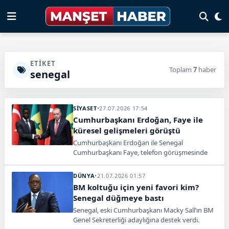
ETIKET
Toplam
7
haber
senegal
SİYASET
•
27.07.2026 17:54
Cumhurbaşkanı Erdoğan, Faye ile
küresel gelişmeleri görüştü
Cumhurbaşkanı Erdoğan ile Senegal
Cumhurbaşkanı Faye, telefon görüşmesinde
ikili ilişkiler ile bölgesel ve küresel gelişmeleri
değerlendirdi.
DÜNYA
•
21.07.2026 01:57
BM koltuğu için yeni favori kim?
Senegal düğmeye bastı
Senegal, eski Cumhurbaşkanı Macky Sall’ın BM
Genel Sekreterliği adaylığına destek verdi.