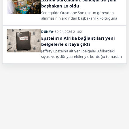
başbakan Lo oldu
Senegal’de Ousmane Sonko’nun görevden
alınmasının ardından başbakanlık koltuğuna
Ahmadou Al Aminou Lo getirildi. Ülkede gözler
Meclis’teki yeni sürece çevrildi.
DÜNYA
•
30.04.2026 21:02
Epstein’ın Afrika bağlantıları yeni
belgelerle ortaya çıktı
Jeffrey Epstein’a ait yeni belgeler, Afrika’daki
siyasi ve iş dünyası elitleriyle kurduğu temasları
yeniden gündeme taşıdı. Senegal ve Libya
başta olmak üzere farklı ülkelerde nüfuz
girişimlerinde bulunduğu, finansal ve siyasi
bağlantılar kurmaya çalıştığı iddia edildi.
Belgelerde ayrıca yatırım yönlendirmeleri ve
uluslararası ağ kurma çabalarına dair detaylar
yer aldı.