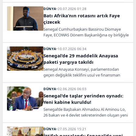
Dakar yönetimi, adaylığın tanıtımı için
diplomatik çalışmalar başlattı.
DÜNYA
•
20.07.2026 01:28
Batı Afrika’nın rotasını artık Faye
çizecek
Senegal Cumhurbaşkanı Bassirou Diomaye
Faye, ECOWAS Dönem Başkanlığına oy birliğiyle
seçildi. Yeni dönemde güvenlik ve ekonomik
işbirliği öne çıkacak.
DÜNYA
•
10.07.2026 06:34
Senegal’de 29 maddelik Anayasa
paketi yargıya takıldı
Senegal Anayasa Konseyi, parlamentodan
geçen değişiklik teklifini usul ve finansman
şartlarına aykırı bularak iptal etti. Gözler
Cumhurbaşkanı Faye’de.
DÜNYA
•
02.06.2026 06:03
Senegal'de taşlar yerinden oynadı:
Yeni kabine kuruldu!
Senegal’de Başbakan Ahmadou Al Aminou Lo,
26 bakan ve 4 devlet sekreterinden oluşan yeni
kabineyi açıkladı.
DÜNYA
•
27.05.2026 15:21
İttifak parçalandı: Senagal'de yeni