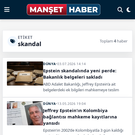
ETIKET
Toplam
4
haber
skandal
DÜNYA
•
03.07.2026 14:14
Epstein skandalında yeni perde:
Bakanlık belgeleri sakladı
ABD Adalet Bakanlığı, Jeffrey Epstein’a ait
belgelerdeki ek bilgileri mahkemeye teslim
etmeyi reddetti. Dosyada Trump’a ait iddialar
da var.
DÜNYA
•
13.05.2026 19:04
Jeffrey Epstein’ın Kolombiya
bağlantısı mahkeme kayıtlarına
yansıdı
Epstein’ın 2002’de Kolombiya’da 3 gün kaldığı