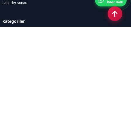
İhbar Hattı
haberler sunar.
Kategoriler
GÜNDEM
ÖZEL HABER
SİYASET
EKONOMİ
DÜNYA
SPOR
EĞİTİM
ENERJİ
DİĞER
MANŞET
SAĞLIK
MAGAZİN
BİLİM-TEKNOLOJİ
KÜLTÜR-SANAT
SEKTÖREL SİTELERİMİZ
YAZARLAR
KÜNYE
Sayfalar
AÇIK RIZA METNİ
ÇEREZ POLİTİKASI