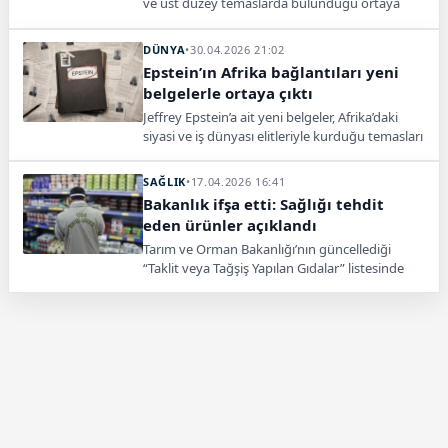
ve üst düzey temaslarda bulunduğu ortaya
çıktı. Kayıtlar mahkeme kararıyla gün yüzüne
çıkarıldı.
DÜNYA
•
30.04.2026 21:02
Epstein’ın Afrika bağlantıları yeni
belgelerle ortaya çıktı
Jeffrey Epstein’a ait yeni belgeler, Afrika’daki
siyasi ve iş dünyası elitleriyle kurduğu temasları
yeniden gündeme taşıdı. Senegal ve Libya
başta olmak üzere farklı ülkelerde nüfuz
SAĞLIK
•
17.04.2026 16:41
girişimlerinde bulunduğu, finansal ve siyasi
Bakanlık ifşa etti: Sağlığı tehdit
bağlantılar kurmaya çalıştığı iddia edildi.
eden ürünler açıklandı
Belgelerde ayrıca yatırım yönlendirmeleri ve
Tarım ve Orman Bakanlığı’nın güncellediği
uluslararası ağ kurma çabalarına dair detaylar
“Taklit veya Tağşiş Yapılan Gıdalar” listesinde
yer aldı.
zeytinyağı, et ürünleri, bal ve baharatlarda çok
sayıda uygunsuzluk tespit edildi.