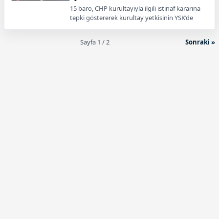
15 baro, CHP kurultayıyla ilgili istinaf kararına
tepki göstererek kurultay yetkisinin YSK’de
olduğunu ve kararın hukuka aykırı olduğunu
açıkladı.
Sayfa 1 / 2
Sonraki »