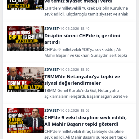
ve temiz siyaset mesajı verdi
CHP’de 9 milletvekili Yüksek Disiplin Kurulu’na
sevk edildi, Kılıçdaroğlu temiz siyaset ve ahlak
vurgusu yaptı, Sarı süreç gerekçelerini anlattı.
SİYASET
•
10.06.2026 18:40
Disiplin süreci CHP’de iç gerilimi
artırdı
CHP’de 9 milletvekili YDK’ya sevk edildi, Ali
Mahir Başarır ve Gökhan Günaydın sert tepki
gösterdi, Akdoğan ve Aytekin süreçte hukuki
eleştirilerde bulundu.
SİYASET
•
10.06.2026 18:30
TBMM’de Netanyahu’ya tepki ve
siyasi değerlendirmeler
TBMM Genel Kurulu’nda Gül, Netanyahu
açıklamalarını eleştirdi, Başarır asgari ücret ve
emekli talebini yineledi, çiftçi ve ekonomik
gündem değerlendirmeleri sürdü.
SİYASET
•
10.06.2026 18:05
CHP’de 9 vekil disipline sevk edildi,
Ali Mahir Başarır tepki gösterdi
CHP’de 9 milletvekili ihraç talebiyle disipline
sevk edildi. Ali Mahir Başarır sürece sert tepki