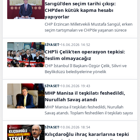
Sarıgül’den seçim tarihi çıkışı:
CHP’den kütük kapma hesabı
yapıyorlar
CHP Erzincan Milletvekili Mustafa Sarıgül, erken
seçim tartışmaları ve CHP’de yaşanan sürece
ilişkin açıklamalarda bulundu. Sarıgül, “CHP’nin
iç karışıklığından dolayı, ‘Acaba oradan bir
SİYASET
•
16.06.2026 14:52
kütük kapar mıyız?’ diye acele seçim tarihini
CHP’li Çelik’ten operasyon tepkisi:
açıklıyorlar” dedi.
Teslim olmayacağız
CHP İstanbul İl Başkanı Özgür Çelik, Silivri ve
Beylikdüzü belediyelerine yönelik
operasyonlara tepki gösterdi. Çelik, “Türkiye’yi
korku ülkesi yapmak isteyenlere teslim
SİYASET
•
10.06.2026 19:43
olmayacağız” ifadelerini kullandı.
MHP Manisa il teşkilatı feshedildi,
Nurullah Savaş atandı
MHP Manisa il teşkilatı feshedildi, Nurullah
Savaş atandı. Toplam feshedilen il teşkilatı sayısı
17’ye yükseldi, açıklama Semih Yalçın’dan geldi.
SİYASET
•
10.06.2026 18:54
Kılıçdaroğlu ihraç kararlarına tepki