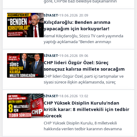
göre, CHP’de bazı belediye başkanlarının
“Operasyon istemiyorsanız bize destek verin”
sözleriyle arandığı iddia edildi. Kılıçdaroğlu’nun
SİYASET
•
19.06.2026 20:09
son açıklamaları da parti içinde yeni bir tartışma
Kılıçdaroğlu: Benden arınma
başlattı.
yapacağım için korkuyorlar!
Kemal Kılıçdaroğlu, Sözcü TV canlı yayınında
yaptığı açıklamada “Benden arınmayı
yapacağım diye korkuyorlar” ifadelerini
kullandı.
SİYASET
•
19.06.2026 09:06
CHP lideri Özgür Özel: Süreç
sonuçsuz kalırsa millete soracağım
CHP lideri Özgür Özel, parti içi tartışmalar ve
siyasi sürece ilişkin açıklamasında, süreç
sonuçsuz kalırsa kararı doğrudan millete
soracağını söyledi.
SİYASET
•
18.06.2026 13:02
CHP Yüksek Disiplin Kurulu’ndan
kritik karar: 8 milletvekili için tedbir
sürecek
CHP Yüksek Disiplin Kurulu, 8 milletvekili
hakkında verilen tedbir kararının devamına
karar verdi. Parti içinde disiplin süreci sürüyor.