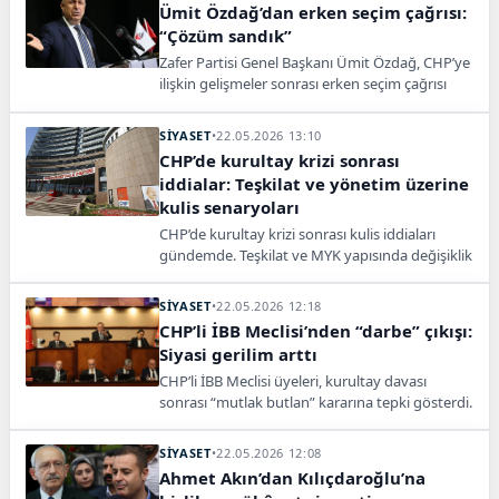
Ümit Özdağ’dan erken seçim çağrısı:
“Çözüm sandık”
Zafer Partisi Genel Başkanı Ümit Özdağ, CHP’ye
ilişkin gelişmeler sonrası erken seçim çağrısı
yaparak, “Çözüm sandık, karar millete
sorulmalı” dedi.
SİYASET
•
22.05.2026 13:10
CHP’de kurultay krizi sonrası
iddialar: Teşkilat ve yönetim üzerine
kulis senaryoları
CHP’de kurultay krizi sonrası kulis iddiaları
gündemde. Teşkilat ve MYK yapısında değişiklik
senaryoları siyasi kulislerde tartışılıyor.
SİYASET
•
22.05.2026 12:18
CHP’li İBB Meclisi’nden “darbe” çıkışı:
Siyasi gerilim arttı
CHP’li İBB Meclisi üyeleri, kurultay davası
sonrası “mutlak butlan” kararına tepki gösterdi.
Açıklamada yargı müdahalesi ve darbe girişimi
vurgulandı.
SİYASET
•
22.05.2026 12:08
Ahmet Akın’dan Kılıçdaroğlu’na