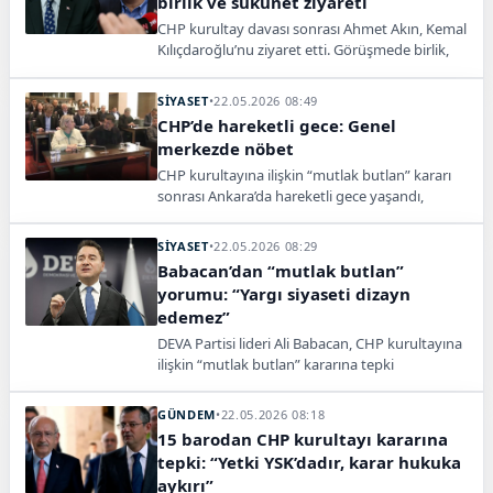
birlik ve sükûnet ziyareti
CHP kurultay davası sonrası Ahmet Akın, Kemal
Kılıçdaroğlu’nu ziyaret etti. Görüşmede birlik,
beraberlik ve sürecin sükûnetle aşılması
vurgulandı.
SİYASET
•
22.05.2026 08:49
CHP’de hareketli gece: Genel
merkezde nöbet
CHP kurultayına ilişkin “mutlak butlan” kararı
sonrası Ankara’da hareketli gece yaşandı,
milletvekilleri genel merkezde sabaha kadar
nöbet tuttu.
SİYASET
•
22.05.2026 08:29
Babacan’dan “mutlak butlan”
yorumu: “Yargı siyaseti dizayn
edemez”
DEVA Partisi lideri Ali Babacan, CHP kurultayına
ilişkin “mutlak butlan” kararına tepki
göstererek yargının siyaseti
şekillendiremeyeceğini söyledi.
GÜNDEM
•
22.05.2026 08:18
15 barodan CHP kurultayı kararına
tepki: “Yetki YSK’dadır, karar hukuka
aykırı”