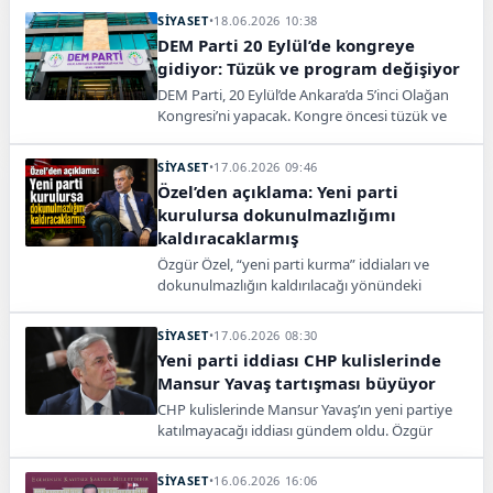
SİYASET
•
18.06.2026 10:38
DEM Parti 20 Eylül’de kongreye
gidiyor: Tüzük ve program değişiyor
DEM Parti, 20 Eylül’de Ankara’da 5’inci Olağan
Kongresi’ni yapacak. Kongre öncesi tüzük ve
program değişikliği için kapsamlı hazırlık süreci
yürütülüyor.
SİYASET
•
17.06.2026 09:46
Özel’den açıklama: Yeni parti
kurulursa dokunulmazlığımı
kaldıracaklarmış
Özgür Özel, “yeni parti kurma” iddiaları ve
dokunulmazlığın kaldırılacağı yönündeki
söylemlere tepki göstererek süreci siyasi şantaj
olarak nitelendirdi.
SİYASET
•
17.06.2026 08:30
Yeni parti iddiası CHP kulislerinde
Mansur Yavaş tartışması büyüyor
CHP kulislerinde Mansur Yavaş’ın yeni partiye
katılmayacağı iddiası gündem oldu. Özgür
Özel’e ilişkin iddia siyaset gündemini
hareketlendirdi.
SİYASET
•
16.06.2026 16:06