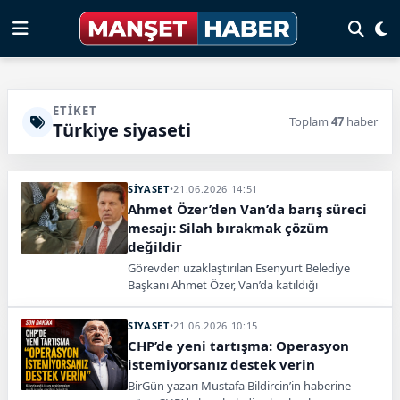
ETIKET
Toplam
47
haber
Türkiye siyaseti
SİYASET
•
21.06.2026 14:51
Ahmet Özer’den Van’da barış süreci
mesajı: Silah bırakmak çözüm
değildir
Görevden uzaklaştırılan Esenyurt Belediye
Başkanı Ahmet Özer, Van’da katıldığı
konferansta barış sürecine ilişkin açıklamalarda
bulundu. Özer, silahların bırakılmasının önemli
SİYASET
•
21.06.2026 10:15
olduğunu belirterek, “Ama kök sebep Kürt
CHP’de yeni tartışma: Operasyon
sorunudur” dedi.
istemiyorsanız destek verin
BirGün yazarı Mustafa Bildircin’in haberine