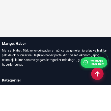
Manşet Haber
Manşet Haber, Türkiye ve dünyadan en güncel gelişmeleri tarafsız ve hızlı bir
şekilde okuyucularına ulaştıran haber portalıdır. Siyaset, ekonomi, spor,
teknoloji, kültür-sanat ve yaşam kategorilerinde doğru, güvenilir ve anlık
WhatsApp
İhbar Hattı
haberler sunar.
Kategoriler
GÜNDEM
ÖZEL HABER
SİYASET
EKONOMİ
DÜNYA
SPOR