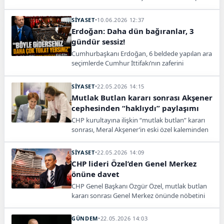
gösterdi, parti içi gerilim büyüyor.
SİYASET
•
10.06.2026 12:37
Erdoğan: Daha dün bağıranlar, 3
gündür sessiz!
Cumhurbaşkanı Erdoğan, 6 beldede yapılan ara
seçimlerde Cumhur İttifakı’nın zaferini
değerlendirdi ve muhalefetin sessizliğine dikkat
çekti.
SİYASET
•
22.05.2026 14:15
Mutlak Butlan kararı sonrası Akşener
cephesinden “haklıydı” paylaşımı
CHP kurultayına ilişkin “mutlak butlan” kararı
sonrası, Meral Akşener’in eski özel kaleminden
dikkat çeken bir paylaşım geldi. Esma Bekar,
“Sayın Meral Akşener hep haklıydı” ifadelerini
SİYASET
•
22.05.2026 14:09
kullandı.
CHP lideri Özel’den Genel Merkez
önüne davet
CHP Genel Başkanı Özgür Özel, mutlak butlan
kararı sonrası Genel Merkez önünde nöbetini
sürdürürken, yurttaşları bu akşam 20.30’da
“direnişe” davet etti.v
GÜNDEM
•
22.05.2026 14:03