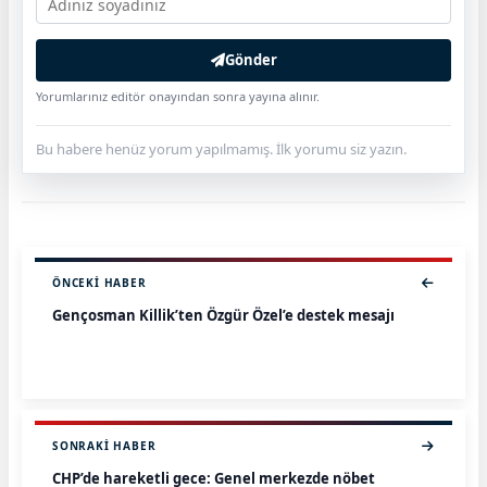
Gönder
Yorumlarınız editör onayından sonra yayına alınır.
Bu habere henüz yorum yapılmamış. İlk yorumu siz yazın.
ÖNCEKI HABER
Gençosman Killik’ten Özgür Özel’e destek mesajı
SONRAKI HABER
CHP’de hareketli gece: Genel merkezde nöbet