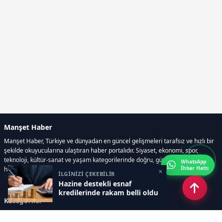
Manşet Haber
Manşet Haber, Türkiye ve dünyadan en güncel gelişmeleri tarafsız ve hızlı bir
şekilde okuyucularına ulaştıran haber portalıdır. Siyaset, ekonomi, spor,
teknoloji, kültür-sanat ve yaşam kategorilerinde doğru, güvenilir ve anlık
WhatsApp
İhbar Hattı
haberler sunar.
×
İLGİNİZİ ÇEKEBİLİR
Hazine destekli esnaf
kredilerinde rakam belli oldu
Kategoriler
GÜNDEM
ÖZEL HABER