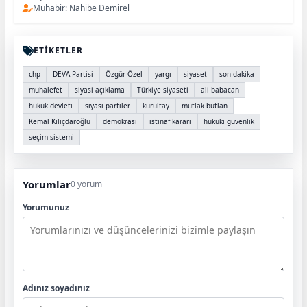
Muhabir: Nahibe Demirel
ETİKETLER
chp
DEVA Partisi
Özgür Özel
yargı
siyaset
son dakika
muhalefet
siyasi açıklama
Türkiye siyaseti
ali babacan
hukuk devleti
siyasi partiler
kurultay
mutlak butlan
Kemal Kılıçdaroğlu
demokrasi
istinaf kararı
hukuki güvenlik
seçim sistemi
Yorumlar
0 yorum
Yorumunuz
Adınız soyadınız