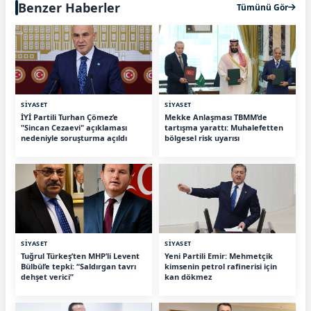
Benzer Haberler
Tümünü Gör
SİYASET
SİYASET
İYİ Partili Turhan Çömez’e
Mekke Anlaşması TBMM’de
"Sincan Cezaevi" açıklaması
tartışma yarattı: Muhalefetten
nedeniyle soruşturma açıldı
bölgesel risk uyarısı
SİYASET
SİYASET
Tuğrul Türkeş’ten MHP’li Levent
Yeni Partili Emir: Mehmetçik
Bülbül’e tepki: “Saldırgan tavrı
kimsenin petrol rafinerisi için
dehşet verici”
kan dökmez