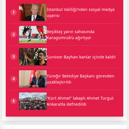
İstanbul Valiliği’nden sosyal medya
1
uyarısı
Beşiktaş yarın sahasında
2
Karagümrük’ü ağırlıyor
Survivor Bayhan kanlar içinde kaldı!
3
Yüreğir Belediye Başkanı görevden
4
uzaklaştırıldı
“Kürt Ahmet” lakaplı Ahmet Turgut
5
Ankara’da defnedildi