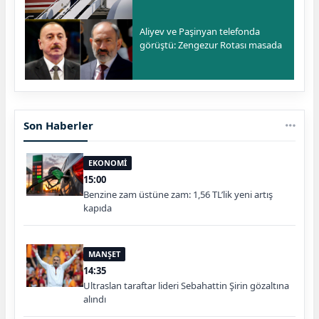
Aliyev ve Paşinyan telefonda
görüştü: Zengezur Rotası masada
Son Haberler
EKONOMİ
15:00
Benzine zam üstüne zam: 1,56 TL’lik yeni artış
kapıda
MANŞET
14:35
Ultraslan taraftar lideri Sebahattin Şirin gözaltına
alındı