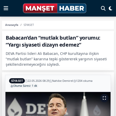
Anasayfa
SİYASET
Babacan’dan “mutlak butlan” yorumu:
“Yargı siyaseti dizayn edemez”
DEVA Partisi lideri Ali Babacan, CHP kurultayına ilişkin
“mutlak butlan” kararına tepki göstererek yargının siyaseti
şekillendiremeyeceğini söyledi.
SİYASET
22.05.2026 08:29
Nahibe Demirel
1204 okuma
Okuma Süresi: 1 dk