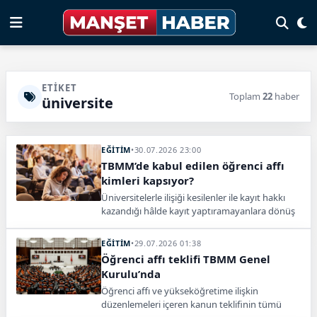
ETIKET
Toplam
22
haber
üniversite
EĞİTİM
•
30.07.2026 23:00
TBMM’de kabul edilen öğrenci affı
kimleri kapsıyor?
Üniversitelerle ilişiği kesilenler ile kayıt hakkı
kazandığı hâlde kayıt yaptıramayanlara dönüş
hakkı tanıyan öğrenci affı maddesi TBMM’de
kabul edildi.
EĞİTİM
•
29.07.2026 01:38
Öğrenci affı teklifi TBMM Genel
Kurulu’nda
Öğrenci affı ve yükseköğretime ilişkin
düzenlemeleri içeren kanun teklifinin tümü