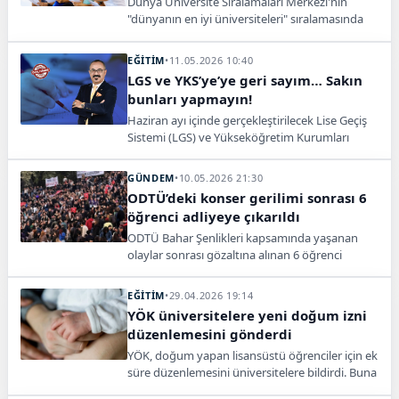
Dünya Üniversite Sıralamaları Merkezi'nin
"dünyanın en iyi üniversiteleri" sıralamasında
Türkiye'den 47 üniversite yer aldı.
EĞİTİM
•
11.05.2026 10:40
LGS ve YKS’ye’ye geri sayım… Sakın
bunları yapmayın!
Haziran ayı içinde gerçekleştirilecek Lise Geçiş
Sistemi (LGS) ve Yükseköğretim Kurumları
Sınavı (YKS) öncesi heyecan dorukta.
Uzmanlardan başarıyı artıracak tüyolar geldi.
GÜNDEM
•
10.05.2026 21:30
ODTÜ’deki konser gerilimi sonrası 6
öğrenci adliyeye çıkarıldı
ODTÜ Bahar Şenlikleri kapsamında yaşanan
olaylar sonrası gözaltına alınan 6 öğrenci
adliyeye sevk edildi. 2 kişi için tutuklama talep
edildi.
EĞİTİM
•
29.04.2026 19:14
YÖK üniversitelere yeni doğum izni
düzenlemesini gönderdi
YÖK, doğum yapan lisansüstü öğrenciler için ek
süre düzenlemesini üniversitelere bildirdi. Buna
göre öğrenciler doğum sonrası iki dönem ek