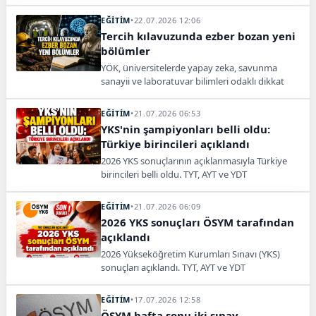
üzerindeki görüşmeler TBMM Genel Kurulu’nda
tamamlandı. Düzenlemenin yaklaşık 4 milyon
EĞİTİM
•
22.07.2026 12:06
öğrenciyi kapsayacağı belirtildi.
Tercih kılavuzunda ezber bozan yeni
bölümler
YÖK, üniversitelerde yapay zeka, savunma
sanayii ve laboratuvar bilimleri odaklı dikkat
çeken 16 yeni programı eğitime kazandırdı.
EĞİTİM
•
21.07.2026 06:53
YKS'nin şampiyonları belli oldu:
Türkiye birincileri açıklandı
2026 YKS sonuçlarının açıklanmasıyla Türkiye
birincileri belli oldu. TYT, AYT ve YDT
oturumlarında zirveye çıkan adaylar açıklandı.
EĞİTİM
•
21.07.2026 06:09
2026 YKS sonuçları ÖSYM tarafından
açıklandı
2026 Yükseköğretim Kurumları Sınavı (YKS)
sonuçları açıklandı. TYT, AYT ve YDT
oturumlarında dereceye giren öğrenciler belli
oldu.
EĞİTİM
•
17.07.2026 12:58
ÖSYM hafta sonu iki sınav