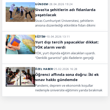
süre alabilecek ve bu süreler azami eğitim
GÜNDEM
•
28.04.2026 19:24
süresine dahil edilmeyecek.
Sivas’ta şehitlerin adı fidanlarda
yaşatılacak
Sivas Cumhuriyet Üniversitesi, şehitlerin
anısına düzenlediği etkinlikte fidan dikimi
gerçekleştirdi. Fidanlar şehit isimleriyle toprakla
buluşturuldu.
EĞİTİM
•
10.04.2026 13:11
Yurt dışı tercih yapacaklar dikkat:
YÖK alarm verdi
YÖK, yurt dışında eğitim alacakları uyardı.
“Denklik garantisi” gibi ifadelerin gerçeği
yansıtmadığı belirtildi.
ÖZEL HABER
•
25.02.2026 16:28
Öğrenci affında sona doğru: İki ek
sınav hakkı gündemde
Pandemi, deprem ve ekonomik koşullar
nedeniyle üniversite eğitimini yarıda bırakmak
zorunda kalan yüz binlerce öğrenci için yeni bir
af düzenlemesi gündemde.