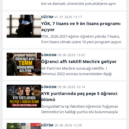
kızı ve damadı, üniversite yolculuklarını aynı
mezuniyet töreninde birlikte kep atarak
tamamladı.
EĞİTİM
•
01.07.2026 13:17
YÖK, 7 lisans ve 9 ön lisans programı
açıyor
YÖK, 2026-2027 eğitim öğretim yılında 7 lisans,
9 ön lisans olmak üzere 16 yeni program açıyor.
Yapay zeka, finansal teknolojiler, biyoteknoloji
ve dijital oyun teknolojileri tercih kılavuzunda
GÜNDEM
•
29.06.2026 13:02
yer alacak.
Öğrenci affı teklifi Meclis'e geliyor
AK Parti'nin Meclis'e sunacağı teklifle, 1
Temmuz 2022 sonrası üniversiteden ilişiği
kesilen veya kayıt yaptırmayan öğrencilere geri
dönüş hakkı tanınacak.
GÜNDEM
•
29.06.2026 10:14
KYK yurtlarında peş peşe 5 öğrenci
ölümü
Zonguldak'ta tıp fakültesi öğrencisi Tuğçenaz
Demirelöz'ün kaldığı yurtta ölü bulunmasıyla
birlikte, KYK yurtlarında son iki haftada hayatını
kaybeden öğrenci sayısı 5'e yükseldi.
EĞİTİM
•
20.06.2026 12:20