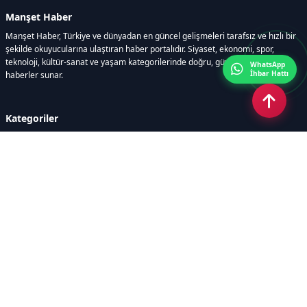
Manşet Haber
Manşet Haber, Türkiye ve dünyadan en güncel gelişmeleri tarafsız ve hızlı bir
şekilde okuyucularına ulaştıran haber portalıdır. Siyaset, ekonomi, spor,
teknoloji, kültür-sanat ve yaşam kategorilerinde doğru, güvenilir ve anlık
WhatsApp
İhbar Hattı
haberler sunar.
Kategoriler
GÜNDEM
ÖZEL HABER
SİYASET
EKONOMİ
DÜNYA
SPOR
EĞİTİM
ENERJİ
DİĞER
MANŞET
SAĞLIK
MAGAZİN
BİLİM-TEKNOLOJİ
KÜLTÜR-SANAT
SEKTÖREL SİTELERİMİZ
YAZARLAR