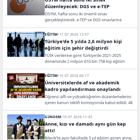
düzenleyecek: DGS ve e-TEP
ÖSYM, hafta sonu iki önemli sınav
gerçekleştirecek. e-TEP ve DGS sınavlarına
binlerce aday katılacak, DGS sonuçları 13
Ağustos'ta açıklanacak.
EĞİTİM
•
17.07.2026 12:07
Türkiye'de 5 yılda 2,6 milyon kişi
eğitim için şehir değiştirdi
TÜİK verilerine göre Türkiye'de 2021-2025
döneminde 2 milyon 610 bin 758 kişi eğitim
nedeniyle şehir değiştirdi. En fazla göç alan il
İstanbul oldu.
EĞİTİM
•
15.07.2026 06:17
Üniversitelerde af ve akademik
kadro yapılandırması onaylandı
Öğrenci affı ve yükseköğretim düzenlemelerini
içeren kanun teklifi komisyonda kabul edildi. 48
üniversiteye yeni akademik kadro açılacak.
GÜNDEM
•
10.07.2026 11:45
Anne, kızı ve damadı aynı gün kep
attı!
Bilecik’te aynı fakültede 5 yıl eğitim gören anne,