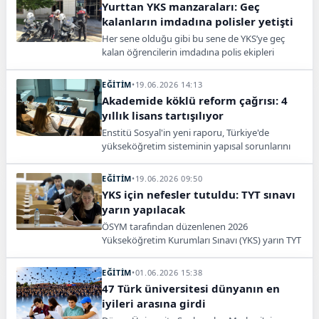
Yurttan YKS manzaraları: Geç
kalanların imdadına polisler yetişti
Her sene olduğu gibi bu sene de YKS’ye geç
kalan öğrencilerin imdadına polis ekipleri
yetişti. Tüm yurtta polisler, öğrenciler için
seferber oldu.
EĞİTİM
•
19.06.2026 14:13
Akademide köklü reform çağrısı: 4
yıllık lisans tartışılıyor
Enstitü Sosyal'in yeni raporu, Türkiye'de
yükseköğretim sisteminin yapısal sorunlarını
ortaya koydu. Raporda, 4 yıllık lisans kalıbının
esnetilmesi, rektörlük modelinin değişmesi gibi
EĞİTİM
•
19.06.2026 09:50
öneriler bulunuyor.
YKS için nefesler tutuldu: TYT sınavı
yarın yapılacak
ÖSYM tarafından düzenlenen 2026
Yükseköğretim Kurumları Sınavı (YKS) yarın TYT
oturumu ile başlıyor. Sınavda yaklaşık 2,5
milyon aday ter dökecek.
EĞİTİM
•
01.06.2026 15:38
47 Türk üniversitesi dünyanın en
iyileri arasına girdi